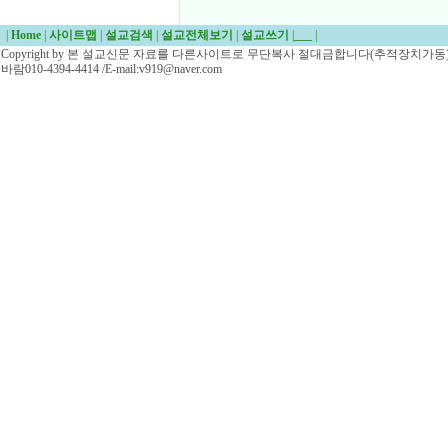
|
Home
|
사이트맵
|
설교검색
|
설교전체보기
|
설교쓰기
|
___
|
Copyright by 본 설교신문 자료를 다른사이트로 무단복사 절대금합니다(추적장치가동)/
바람010-4394-4414 /E-mail:v919@naver.com