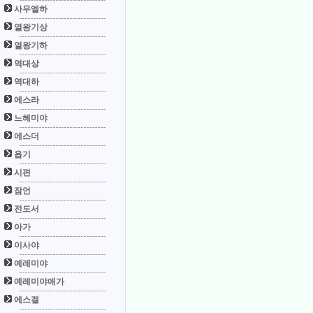
사무엘하
열왕기상
열왕기하
역대상
역대하
에스라
느헤미야
에스더
욥기
시편
잠언
전도서
아가
이사야
예레미야
예레미야애가
에스겔