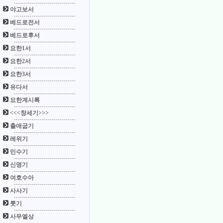
야고보서
베드로전서
베드로후서
요한1서
요한2서
요한3서
유다서
요한계시록
<<<창세기>>>
출애굽기
레위기
민수기
신명기
여호수아
사사기
룻기
사무엘상