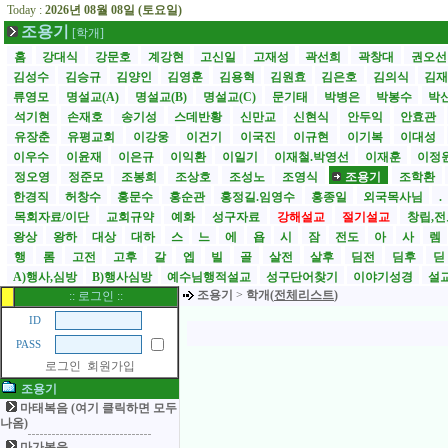
Today :
2026년 08월 08일 (토요일)
조용기
[학개]
홈
강대식
강문호
계강현
고신일
고재성
곽선희
곽창대
권오
김성수
김승규
김양인
김영훈
김용혁
김원효
김은호
김의식
김
류영모
명설교(A)
명설교(B)
명설교(C)
문기태
박병은
박봉수
박
석기현
손재호
송기성
스데반황
신만교
신현식
안두익
안효관
유장춘
유평교회
이강웅
이건기
이국진
이규현
이기복
이대성
이우수
이윤재
이은규
이익환
이일기
이재철.박영선
이재훈
이정
정오영
정준모
조봉희
조상호
조성노
조영식
조용기
조학환
한경직
허창수
홍문수
홍순관
홍정길.임영수
홍종일
외국목사님
.
목회자료/이단
교회규약
예화
성구자료
강해설교
절기설교
창립,전
왕상
왕하
대상
대하
스
느
에
욥
시
잠
전도
아
사
렘
행
롬
고전
고후
갈
엡
빌
골
살전
살후
딤전
딤후
A)행사,심방
B)행사심방
예수님행적설교
성구단어찾기
이야기성경
설교
조용기
>
학개(
전체리스트
)
:: 로그인 ::
ID
PASS
로그인
회원가입
조용기
마태복음 (여기 클릭하면 모두
나옴)
마가복음