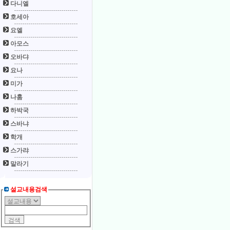
다니엘
호세아
요엘
아모스
오바댜
요나
미가
나훔
하박국
스바냐
학개
스가랴
말라기
설교내용검색