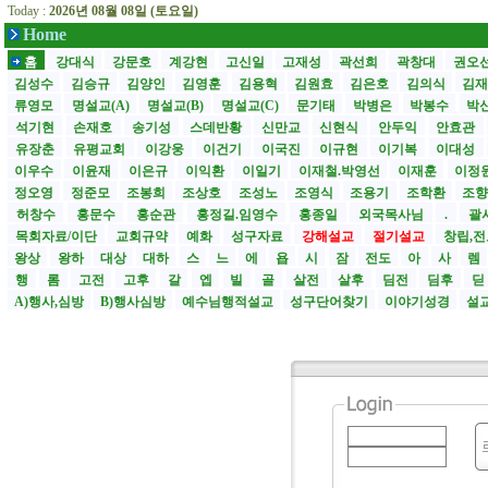
Today :
2026년 08월 08일 (토요일)
Home
홈
강대식
강문호
계강현
고신일
고재성
곽선희
곽창대
권오
김성수
김승규
김양인
김영훈
김용혁
김원효
김은호
김의식
김
류영모
명설교(A)
명설교(B)
명설교(C)
문기태
박병은
박봉수
박
석기현
손재호
송기성
스데반황
신만교
신현식
안두익
안효관
유장춘
유평교회
이강웅
이건기
이국진
이규현
이기복
이대성
이우수
이윤재
이은규
이익환
이일기
이재철.박영선
이재훈
이정
정오영
정준모
조봉희
조상호
조성노
조영식
조용기
조학환
조
허창수
홍문수
홍순관
홍정길.임영수
홍종일
외국목사님
.
괄사
목회자료/이단
교회규약
예화
성구자료
강해설교
절기설교
창립,전
왕상
왕하
대상
대하
스
느
에
욥
시
잠
전도
아
사
렘
행
롬
고전
고후
갈
엡
빌
골
살전
살후
딤전
딤후
A)행사,심방
B)행사심방
예수님행적설교
성구단어찾기
이야기성경
설교