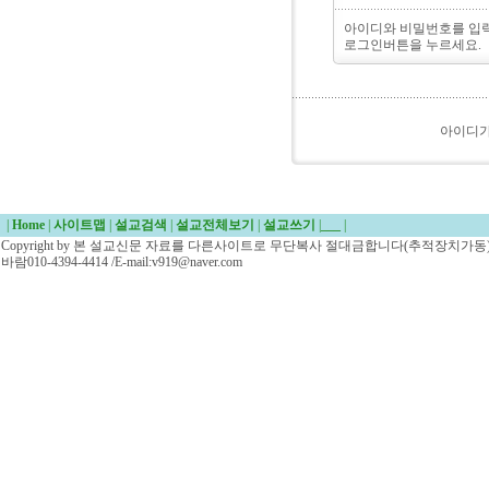
아이디와 비밀번호를 입
로그인버튼을 누르세요.
아이디
|
Home
|
사이트맵
|
설교검색
|
설교전체보기
|
설교쓰기
|
___
|
Copyright by 본 설교신문 자료를 다른사이트로 무단복사 절대금합니다(추적장치가동)/
바람010-4394-4414 /E-mail:v919@naver.com