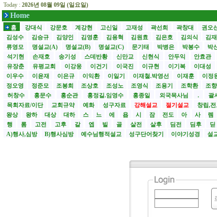
Today :
2026년 08월 09일 (일요일)
Home
홈
강대식
강문호
계강현
고신일
고재성
곽선희
곽창대
권오
김성수
김승규
김양인
김영훈
김용혁
김원효
김은호
김의식
김
류영모
명설교(A)
명설교(B)
명설교(C)
문기태
박병은
박봉수
박
석기현
손재호
송기성
스데반황
신만교
신현식
안두익
안효관
유장춘
유평교회
이강웅
이건기
이국진
이규현
이기복
이대성
이우수
이윤재
이은규
이익환
이일기
이재철.박영선
이재훈
이정
정오영
정준모
조봉희
조상호
조성노
조영식
조용기
조학환
조
허창수
홍문수
홍순관
홍정길.임영수
홍종일
외국목사님
.
괄사
목회자료/이단
교회규약
예화
성구자료
강해설교
절기설교
창립,전
왕상
왕하
대상
대하
스
느
에
욥
시
잠
전도
아
사
렘
행
롬
고전
고후
갈
엡
빌
골
살전
살후
딤전
딤후
A)행사,심방
B)행사심방
예수님행적설교
성구단어찾기
이야기성경
설교