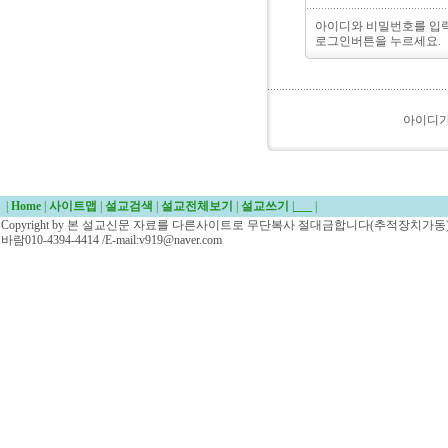
아이디와 비밀번호를 입
로그인버튼을 누르세요.
아이디
|
Home
|
사이트맵
|
설교검색
|
설교전체보기
|
설교쓰기
|
___
|
Copyright by 본 설교신문 자료를 다른사이트로 무단복사 절대금합니다(추적장치가동)/
바람010-4394-4414 /E-mail:v919@naver.com