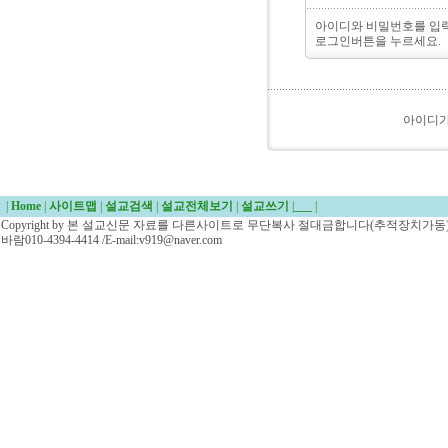
아이디와 비밀번호를 입
로그인버튼을 누르세요.
아이디
|
Home
|
사이트맵
|
설교검색
|
설교전체보기
|
설교쓰기
|
___
|
Copyright by 본 설교신문 자료를 다른사이트로 무단복사 절대금합니다(추적장치가동)/
바람010-4394-4414 /E-mail:v919@naver.com