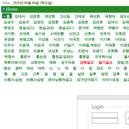
Today :
2026년 08월 06일 (목요일)
Home
홈
강대식
강문호
계강현
고신일
고재성
곽선희
곽창대
권오
김성수
김승규
김양인
김영훈
김용혁
김원효
김은호
김의식
김
류영모
명설교(A)
명설교(B)
명설교(C)
문기태
박병은
박봉수
박
석기현
손재호
송기성
스데반황
신만교
신현식
안두익
안효관
유장춘
유평교회
이강웅
이건기
이국진
이규현
이기복
이대성
이우수
이윤재
이은규
이익환
이일기
이재철.박영선
이재훈
이정
정오영
정준모
조봉희
조상호
조성노
조영식
조용기
조학환
조
허창수
홍문수
홍순관
홍정길.임영수
홍종일
외국목사님
.
괄사
목회자료/이단
교회규약
예화
성구자료
강해설교
절기설교
창립,전
왕상
왕하
대상
대하
스
느
에
욥
시
잠
전도
아
사
렘
행
롬
고전
고후
갈
엡
빌
골
살전
살후
딤전
딤후
A)행사,심방
B)행사심방
예수님행적설교
성구단어찾기
이야기성경
설교