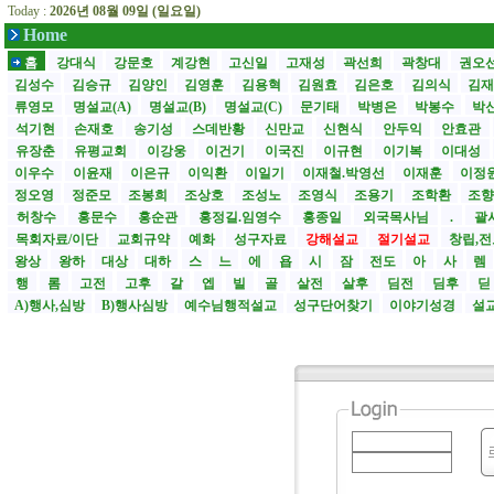
Today :
2026년 08월 09일 (일요일)
Home
홈
강대식
강문호
계강현
고신일
고재성
곽선희
곽창대
권오
김성수
김승규
김양인
김영훈
김용혁
김원효
김은호
김의식
김
류영모
명설교(A)
명설교(B)
명설교(C)
문기태
박병은
박봉수
박
석기현
손재호
송기성
스데반황
신만교
신현식
안두익
안효관
유장춘
유평교회
이강웅
이건기
이국진
이규현
이기복
이대성
이우수
이윤재
이은규
이익환
이일기
이재철.박영선
이재훈
이정
정오영
정준모
조봉희
조상호
조성노
조영식
조용기
조학환
조
허창수
홍문수
홍순관
홍정길.임영수
홍종일
외국목사님
.
괄사
목회자료/이단
교회규약
예화
성구자료
강해설교
절기설교
창립,전
왕상
왕하
대상
대하
스
느
에
욥
시
잠
전도
아
사
렘
행
롬
고전
고후
갈
엡
빌
골
살전
살후
딤전
딤후
A)행사,심방
B)행사심방
예수님행적설교
성구단어찾기
이야기성경
설교