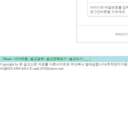
아이디와 비밀번호를 입
로그인버튼을 누르세요.
아이디
|
Home
|
사이트맵
|
설교검색
|
설교전체보기
|
설교쓰기
|
___
|
Copyright by 본 설교신문 자료를 다른사이트로 무단복사 절대금합니다(추적장치가동)/
바람010-4394-4414 /E-mail:v919@naver.com