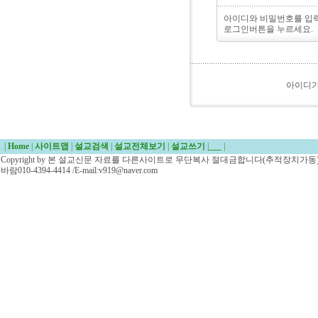
아이디와 비밀번호를 입
로그인버튼을 누르세요.
아이디
|
Home
|
사이트맵
|
설교검색
|
설교전체보기
|
설교쓰기
|
___
|
Copyright by 본 설교신문 자료를 다른사이트로 무단복사 절대금합니다(추적장치가동)/
바람010-4394-4414 /E-mail:v919@naver.com