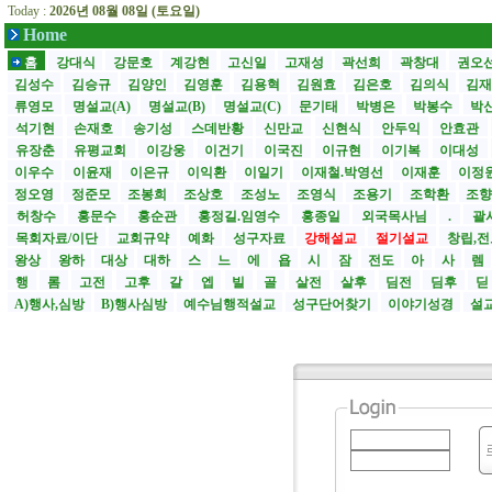
Today :
2026년 08월 08일 (토요일)
Home
홈
강대식
강문호
계강현
고신일
고재성
곽선희
곽창대
권오
김성수
김승규
김양인
김영훈
김용혁
김원효
김은호
김의식
김
류영모
명설교(A)
명설교(B)
명설교(C)
문기태
박병은
박봉수
박
석기현
손재호
송기성
스데반황
신만교
신현식
안두익
안효관
유장춘
유평교회
이강웅
이건기
이국진
이규현
이기복
이대성
이우수
이윤재
이은규
이익환
이일기
이재철.박영선
이재훈
이정
정오영
정준모
조봉희
조상호
조성노
조영식
조용기
조학환
조
허창수
홍문수
홍순관
홍정길.임영수
홍종일
외국목사님
.
괄사
목회자료/이단
교회규약
예화
성구자료
강해설교
절기설교
창립,전
왕상
왕하
대상
대하
스
느
에
욥
시
잠
전도
아
사
렘
행
롬
고전
고후
갈
엡
빌
골
살전
살후
딤전
딤후
A)행사,심방
B)행사심방
예수님행적설교
성구단어찾기
이야기성경
설교