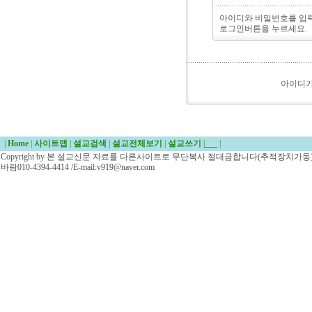
아이디와 비밀번호를 입
로그인버튼을 누르세요.
아이디
|
Home
|
사이트맵
|
설교검색
|
설교전체보기
|
설교쓰기
|
___
|
Copyright by 본 설교신문 자료를 다른사이트로 무단복사 절대금합니다(추적장치가동)/
바람010-4394-4414 /E-mail:v919@naver.com