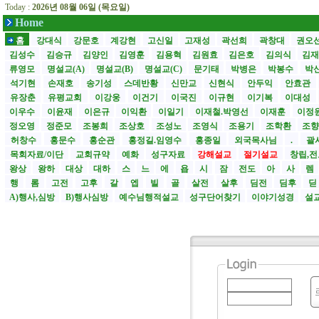
Today :
2026년 08월 06일 (목요일)
Home
홈
강대식
강문호
계강현
고신일
고재성
곽선희
곽창대
권오
김성수
김승규
김양인
김영훈
김용혁
김원효
김은호
김의식
김
류영모
명설교(A)
명설교(B)
명설교(C)
문기태
박병은
박봉수
박
석기현
손재호
송기성
스데반황
신만교
신현식
안두익
안효관
유장춘
유평교회
이강웅
이건기
이국진
이규현
이기복
이대성
이우수
이윤재
이은규
이익환
이일기
이재철.박영선
이재훈
이정
정오영
정준모
조봉희
조상호
조성노
조영식
조용기
조학환
조
허창수
홍문수
홍순관
홍정길.임영수
홍종일
외국목사님
.
괄사
목회자료/이단
교회규약
예화
성구자료
강해설교
절기설교
창립,전
왕상
왕하
대상
대하
스
느
에
욥
시
잠
전도
아
사
렘
행
롬
고전
고후
갈
엡
빌
골
살전
살후
딤전
딤후
A)행사,심방
B)행사심방
예수님행적설교
성구단어찾기
이야기성경
설교