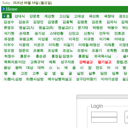
Today :
2026년 08월 10일 (월요일)
Home
홈
강대식
강문호
계강현
고신일
고재성
곽선희
곽창대
권오
김성수
김승규
김양인
김영훈
김용혁
김원효
김은호
김의식
김
류영모
명설교(A)
명설교(B)
명설교(C)
문기태
박병은
박봉수
박
석기현
손재호
송기성
스데반황
신만교
신현식
안두익
안효관
유장춘
유평교회
이강웅
이건기
이국진
이규현
이기복
이대성
이우수
이윤재
이은규
이익환
이일기
이재철.박영선
이재훈
이정
정오영
정준모
조봉희
조상호
조성노
조영식
조용기
조학환
조
허창수
홍문수
홍순관
홍정길.임영수
홍종일
외국목사님
.
괄사
목회자료/이단
교회규약
예화
성구자료
강해설교
절기설교
창립,전
왕상
왕하
대상
대하
스
느
에
욥
시
잠
전도
아
사
렘
행
롬
고전
고후
갈
엡
빌
골
살전
살후
딤전
딤후
A)행사,심방
B)행사심방
예수님행적설교
성구단어찾기
이야기성경
설교