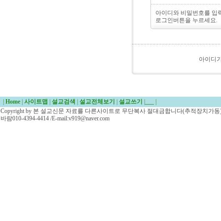
아이디와 비밀번호를 입
로그인버튼을 누르세요.
아이디
|
Home
|
사이트맵
|
설교검색
|
설교전체보기
|
설교쓰기
|
___
|
Copyright by 본 설교신문 자료를 다른사이트로 무단복사 절대금합니다(추적장치가동)/
바람010-4394-4414 /E-mail:v919@naver.com