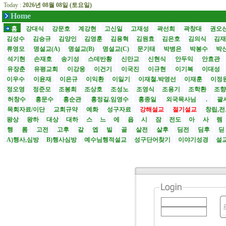
Today :
2026년 08월 08일 (토요일)
Home
홈
강대식
강문호
계강현
고신일
고재성
곽선희
곽창대
권오
김성수
김승규
김양인
김영훈
김용혁
김원효
김은호
김의식
김
류영모
명설교(A)
명설교(B)
명설교(C)
문기태
박병은
박봉수
박
석기현
손재호
송기성
스데반황
신만교
신현식
안두익
안효관
유장춘
유평교회
이강웅
이건기
이국진
이규현
이기복
이대성
이우수
이윤재
이은규
이익환
이일기
이재철.박영선
이재훈
이정
정오영
정준모
조봉희
조상호
조성노
조영식
조용기
조학환
조
허창수
홍문수
홍순관
홍정길.임영수
홍종일
외국목사님
.
괄사
목회자료/이단
교회규약
예화
성구자료
강해설교
절기설교
창립,전
왕상
왕하
대상
대하
스
느
에
욥
시
잠
전도
아
사
렘
행
롬
고전
고후
갈
엡
빌
골
살전
살후
딤전
딤후
A)행사,심방
B)행사심방
예수님행적설교
성구단어찾기
이야기성경
설교