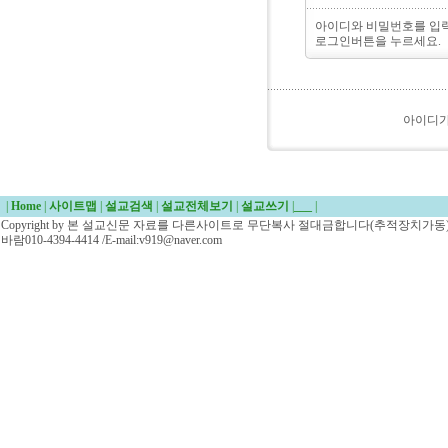
아이디와 비밀번호를 입
로그인버튼을 누르세요.
아이디
|
Home
|
사이트맵
|
설교검색
|
설교전체보기
|
설교쓰기
|
___
|
Copyright by 본 설교신문 자료를 다른사이트로 무단복사 절대금합니다(추적장치가동)/
바람010-4394-4414 /E-mail:v919@naver.com