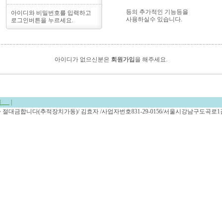
등의 추가적인 기능등을
아이디와 비밀번호를 입력하고
사용하실수 있습니다.
로그인버튼을 누르세요.
아이디가 없으신분은
회원가입
을 해주세요.
|
___
|
복사 절대금합니다(추적장치가동)/ 김효자 /사업자번호831-29-0156/서울시강남구도곡로1길