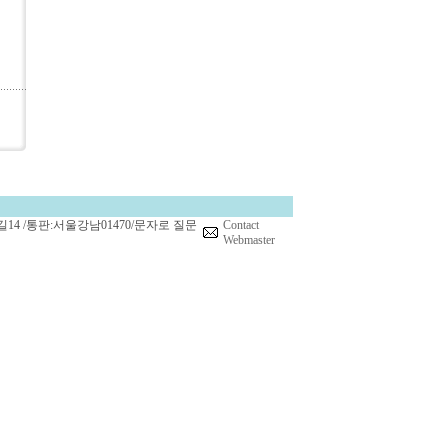
14 /통판:서울강남01470/문자로 질문
Contact
Webmaster