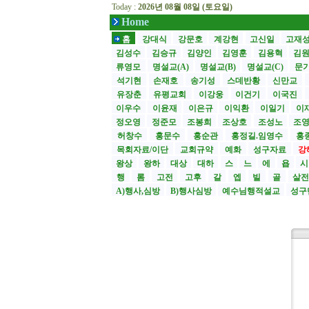
Today :
2026년 08월 08일 (토요일)
Home
홈
강대식
강문호
계강현
고신일
고재
김성수
김승규
김양인
김영훈
김용혁
김
류영모
명설교(A)
명설교(B)
명설교(C)
문
석기현
손재호
송기성
스데반황
신만교
유장춘
유평교회
이강웅
이건기
이국진
이우수
이윤재
이은규
이익환
이일기
이
정오영
정준모
조봉희
조상호
조성노
조
허창수
홍문수
홍순관
홍정길.임영수
홍
목회자료/이단
교회규약
예화
성구자료
강
왕상
왕하
대상
대하
스
느
에
욥
행
롬
고전
고후
갈
엡
빌
골
살
A)행사,심방
B)행사심방
예수님행적설교
성구