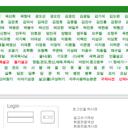
성
곽선희
곽창대
권오선
권오진
김경진
김광일
김기석
김도완
김
원효
김은호
김의식
김재곤
김정호
김종철
김진수
김진흥
김창규
기태
박병은
박봉수
박신진
박요한
박일우
박진호
박한응
박형근
신현식
안두익
안효관
양인국
양향모
염두철
오주철
오창우
옥
이규현
이기복
이대성
이동원
이동희
이백민
이삼규
이상호
이
재철.박영선
이재훈
이정원
이정익
이종철
이준원
이지원
이하준
이
영식
조용기
조학환
조향록
주준태
지성래
지용수
차용철
채수일
종일
외국목사님
.
괄사(왕)
기도문
(1)새벽
새벽.금언
인물설교
해설교
절기설교
창립,전도,헌신,세례.주례사
어린이.중고등부
<< 창세기>
시
잠
전도
아
사
렘
애
겔
단
호
욜
암
옵
욘
미
나
전
살후
딤전
딤후
딛
몬
히
약
벧전
벧후
요일
요이
요삼
단어찾기
이야기성경
설교(틀)구성하기
자주사용하는본문
구약사건
신약
로그인을 하시면
설교쓰기제보
회원전용섹션
회원전용게시판