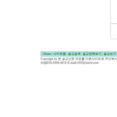
|
Home
|
사이트맵
|
설교검색
|
설교전체보기
|
설교쓰기
Copyright by 본 설교신문 자료를 다른사이트로 무단
바람010-4394-4414 /E-mail:v919@naver.com