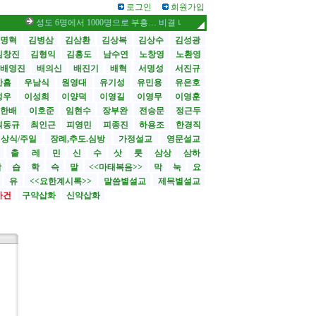
로그인
회원가입
성도 6명에서 1000명으로 부흥… 비결 나눕니다 /스틸 대사, 부임 첫날 영락교
명혁
김병삼
김삼환
김상복
김상수
김성광
김창진
김형익
김홍도
남수연
노창영
노환영
배영진
배의신
배진기
배혁
서명성
서진규
한흠
우남식
원영대
유기성
유민용
유은호
성우
이성희
이양덕
이영길
이영무
이영훈
한배
이호준
임현수
장부완
전승문
정근두
최동규
최인근
피영민
피종진
하용조
한경직
상식/주일
장례,추도.심방
가정설교
영문설교
>
출
레
민
신
수
삿
룻
삼상
삼하
합
습
학
슥
말
<<마태복음>>
막
눅
요
유
<<요한계시록>>
말씀별설교
제목별설교
사건
구약삽화
신약삽화