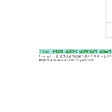
|
Home
|
사이트맵
|
설교검색
|
설교전체보기
|
설교쓰기
Copyright by 본 설교신문 자료를 다른사이트로 무단
바람010-4394-4414 /E-mail:v919@naver.com