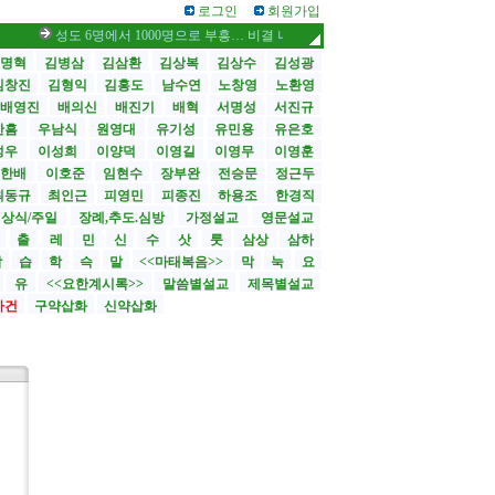
로그인
회원가입
성도 6명에서 1000명으로 부흥… 비결 나눕니다 /스틸 대사, 부임 첫날 영락교
명혁
김병삼
김삼환
김상복
김상수
김성광
김창진
김형익
김홍도
남수연
노창영
노환영
배영진
배의신
배진기
배혁
서명성
서진규
한흠
우남식
원영대
유기성
유민용
유은호
성우
이성희
이양덕
이영길
이영무
이영훈
한배
이호준
임현수
장부완
전승문
정근두
최동규
최인근
피영민
피종진
하용조
한경직
상식/주일
장례,추도.심방
가정설교
영문설교
>
출
레
민
신
수
삿
룻
삼상
삼하
합
습
학
슥
말
<<마태복음>>
막
눅
요
유
<<요한계시록>>
말씀별설교
제목별설교
사건
구약삽화
신약삽화