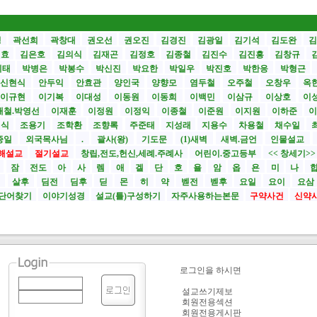
성
곽선희
곽창대
권오선
권오진
김경진
김광일
김기석
김도완
김
원효
김은호
김의식
김재곤
김정호
김종철
김진수
김진흥
김창규
기태
박병은
박봉수
박신진
박요한
박일우
박진호
박한응
박형근
신현식
안두익
안효관
양인국
양향모
염두철
오주철
오창우
옥
이규현
이기복
이대성
이동원
이동희
이백민
이삼규
이상호
이
재철.박영선
이재훈
이정원
이정익
이종철
이준원
이지원
이하준
이
영식
조용기
조학환
조향록
주준태
지성래
지용수
차용철
채수일
종일
외국목사님
.
괄사(왕)
기도문
(1)새벽
새벽.금언
인물설교
해설교
절기설교
창립,전도,헌신,세례.주례사
어린이.중고등부
<< 창세기>
시
잠
전도
아
사
렘
애
겔
단
호
욜
암
옵
욘
미
나
전
살후
딤전
딤후
딛
몬
히
약
벧전
벧후
요일
요이
요삼
단어찾기
이야기성경
설교(틀)구성하기
자주사용하는본문
구약사건
신약
로그인을 하시면
설교쓰기제보
회원전용섹션
회원전용게시판