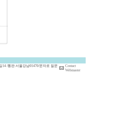
14 /통판:서울강남01470/문자로 질문
Contact
Webmaster