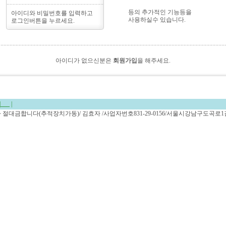
등의 추가적인 기능등을
아이디와 비밀번호를 입력하고
사용하실수 있습니다.
로그인버튼을 누르세요.
아이디가 없으신분은
회원가입
을 해주세요.
|
___
|
복사 절대금합니다(추적장치가동)/ 김효자 /사업자번호831-29-0156/서울시강남구도곡로1길