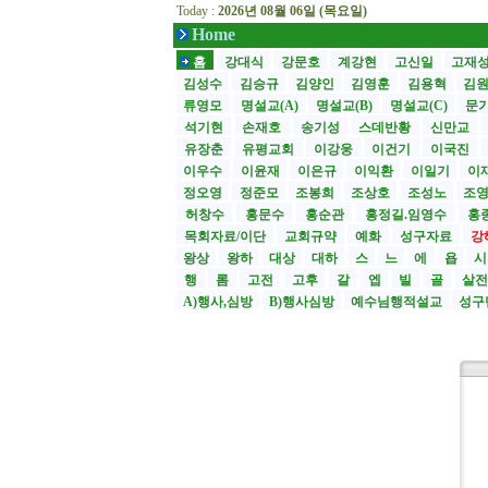
Today :
2026년 08월 06일 (목요일)
Home
홈
강대식
강문호
계강현
고신일
고재
김성수
김승규
김양인
김영훈
김용혁
김
류영모
명설교(A)
명설교(B)
명설교(C)
문
석기현
손재호
송기성
스데반황
신만교
유장춘
유평교회
이강웅
이건기
이국진
이우수
이윤재
이은규
이익환
이일기
이
정오영
정준모
조봉희
조상호
조성노
조
허창수
홍문수
홍순관
홍정길.임영수
홍
목회자료/이단
교회규약
예화
성구자료
강
왕상
왕하
대상
대하
스
느
에
욥
행
롬
고전
고후
갈
엡
빌
골
살
A)행사,심방
B)행사심방
예수님행적설교
성구