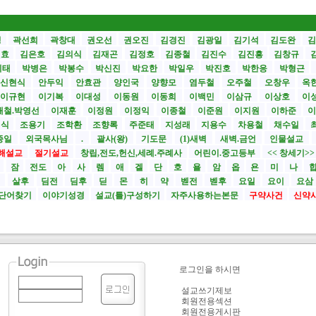
성
곽선희
곽창대
권오선
권오진
김경진
김광일
김기석
김도완
김
원효
김은호
김의식
김재곤
김정호
김종철
김진수
김진흥
김창규
기태
박병은
박봉수
박신진
박요한
박일우
박진호
박한응
박형근
신현식
안두익
안효관
양인국
양향모
염두철
오주철
오창우
옥
이규현
이기복
이대성
이동원
이동희
이백민
이삼규
이상호
이
재철.박영선
이재훈
이정원
이정익
이종철
이준원
이지원
이하준
이
영식
조용기
조학환
조향록
주준태
지성래
지용수
차용철
채수일
종일
외국목사님
.
괄사(왕)
기도문
(1)새벽
새벽.금언
인물설교
해설교
절기설교
창립,전도,헌신,세례.주례사
어린이.중고등부
<< 창세기>
시
잠
전도
아
사
렘
애
겔
단
호
욜
암
옵
욘
미
나
전
살후
딤전
딤후
딛
몬
히
약
벧전
벧후
요일
요이
요삼
단어찾기
이야기성경
설교(틀)구성하기
자주사용하는본문
구약사건
신약
로그인을 하시면
설교쓰기제보
회원전용섹션
회원전용게시판