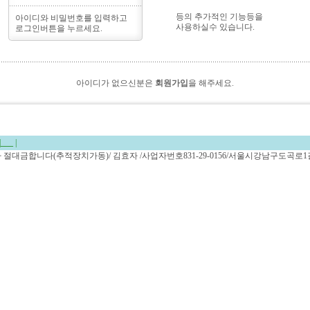
등의 추가적인 기능등을
아이디와 비밀번호를 입력하고
사용하실수 있습니다.
로그인버튼을 누르세요.
아이디가 없으신분은
회원가입
을 해주세요.
|
___
|
복사 절대금합니다(추적장치가동)/ 김효자 /사업자번호831-29-0156/서울시강남구도곡로1길