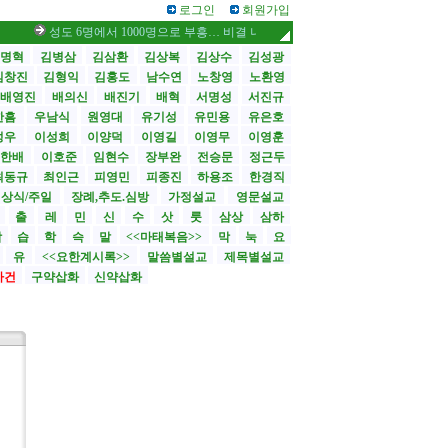
로그인
회원가입
성도 6명에서 1000명으로 부흥… 비결 나눕니다 /스틸 대사, 부임 첫날 영락교
명혁
김병삼
김삼환
김상복
김상수
김성광
김창진
김형익
김홍도
남수연
노창영
노환영
배영진
배의신
배진기
배혁
서명성
서진규
한흠
우남식
원영대
유기성
유민용
유은호
성우
이성희
이양덕
이영길
이영무
이영훈
한배
이호준
임현수
장부완
전승문
정근두
최동규
최인근
피영민
피종진
하용조
한경직
상식/주일
장례,추도.심방
가정설교
영문설교
>
출
레
민
신
수
삿
룻
삼상
삼하
합
습
학
슥
말
<<마태복음>>
막
눅
요
유
<<요한계시록>>
말씀별설교
제목별설교
사건
구약삽화
신약삽화