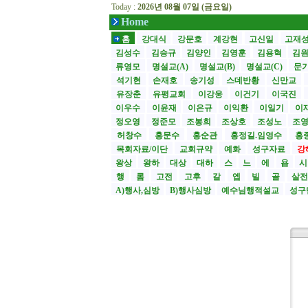
Today :
2026년 08월 07일 (금요일)
Home
홈
강대식
강문호
계강현
고신일
고재
김성수
김승규
김양인
김영훈
김용혁
김
류영모
명설교(A)
명설교(B)
명설교(C)
문
석기현
손재호
송기성
스데반황
신만교
유장춘
유평교회
이강웅
이건기
이국진
이우수
이윤재
이은규
이익환
이일기
이
정오영
정준모
조봉희
조상호
조성노
조
허창수
홍문수
홍순관
홍정길.임영수
홍
목회자료/이단
교회규약
예화
성구자료
강
왕상
왕하
대상
대하
스
느
에
욥
행
롬
고전
고후
갈
엡
빌
골
살
A)행사,심방
B)행사심방
예수님행적설교
성구