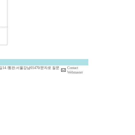
14 /통판:서울강남01470/문자로 질문
Contact
Webmaster