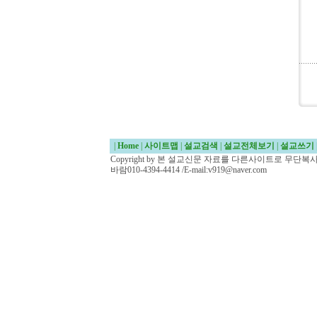
|
Home
|
사이트맵
|
설교검색
|
설교전체보기
|
설교쓰기
Copyright by 본 설교신문 자료를 다른사이트로 무단
바람010-4394-4414 /E-mail:v919@naver.com