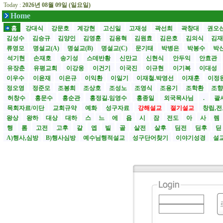
Today :
2026년 08월 09일 (일요일)
Home
홈
강대식
강문호
계강현
고신일
고재성
곽선희
곽창대
권오
김성수
김승규
김양인
김영훈
김용혁
김원효
김은호
김의식
김
류영모
명설교(A)
명설교(B)
명설교(C)
문기태
박병은
박봉수
박
석기현
손재호
송기성
스데반황
신만교
신현식
안두익
안효관
유장춘
유평교회
이강웅
이건기
이국진
이규현
이기복
이대성
이우수
이윤재
이은규
이익환
이일기
이재철.박영선
이재훈
이정
정오영
정준모
조봉희
조상호
조성노
조영식
조용기
조학환
조
허창수
홍문수
홍순관
홍정길.임영수
홍종일
외국목사님
.
괄사
목회자료/이단
교회규약
예화
성구자료
강해설교
절기설교
창립,전
왕상
왕하
대상
대하
스
느
에
욥
시
잠
전도
아
사
렘
행
롬
고전
고후
갈
엡
빌
골
살전
살후
딤전
딤후
A)행사,심방
B)행사심방
예수님행적설교
성구단어찾기
이야기성경
설교