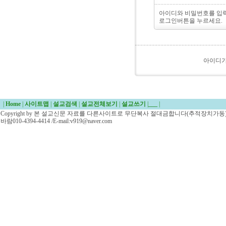
아이디와 비밀번호를 입
로그인버튼을 누르세요.
아이디
|
Home
|
사이트맵
|
설교검색
|
설교전체보기
|
설교쓰기
|
___
|
Copyright by 본 설교신문 자료를 다른사이트로 무단복사 절대금합니다(추적장치가동)/
바람010-4394-4414 /E-mail:v919@naver.com