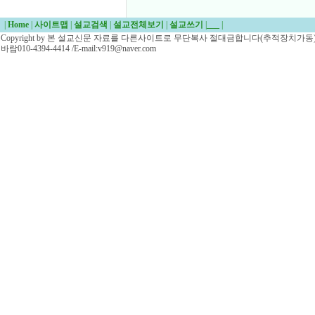
|
Home
|
사이트맵
|
설교검색
|
설교전체보기
|
설교쓰기
|
___
|
Copyright by 본 설교신문 자료를 다른사이트로 무단복사 절대금합니다(추적장치가동)/
바람010-4394-4414 /E-mail:v919@naver.com