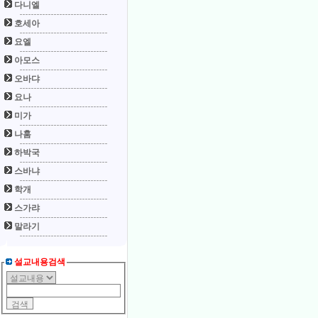
다니엘
호세아
요엘
아모스
오바댜
요나
미가
나훔
하박국
스바냐
학개
스가랴
말라기
설교내용검색