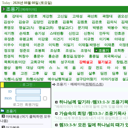
Today :
2026년 08월 08일 (토요일)
조용기
[예레미야]
홈
강대식
강문호
계강현
고신일
고재성
곽선희
곽창대
권오
김성수
김승규
김양인
김영훈
김용혁
김원효
김은호
김의식
김
류영모
명설교(A)
명설교(B)
명설교(C)
문기태
박병은
박봉수
박
석기현
손재호
송기성
스데반황
신만교
신현식
안두익
안효관
유장춘
유평교회
이강웅
이건기
이국진
이규현
이기복
이대성
이우수
이윤재
이은규
이익환
이일기
이재철.박영선
이재훈
이정
정오영
정준모
조봉희
조상호
조성노
조영식
조용기
조학환
한경직
허창수
홍문수
홍순관
홍정길.임영수
홍종일
외국목사님
.
목회자료/이단
교회규약
예화
성구자료
강해설교
절기설교
창립,전
왕상
왕하
대상
대하
스
느
에
욥
시
잠
전도
아
사
렘
행
롬
고전
고후
갈
엡
빌
골
살전
살후
딤전
딤후
A)행사,심방
B)행사심방
예수님행적설교
성구단어찾기
이야기성경
설교
조용기
>
예레미야(
전체리스트
)
:: 로그인 ::
ID
PASS
하나님께 맡기라 /렘33:1-3/ 조용기
로그인
회원가입
“예레미야가 아직 시위대 뜰에 갇혀 있을 때에 
조용기
가슴속의 희망 /렘33:3-/ 조용기목사
마태복음 (여기 클릭하면 모두
“너는 내게 부르짖으라 내가 네게 응답하겠고 네
나옴)
렘33:3-9/ 모든 일에 하나님의 때가
마가복음