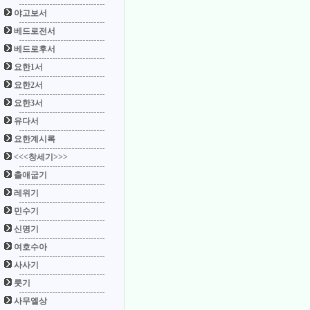
야고보서
베드로전서
베드로후서
요한1서
요한2서
요한3서
유다서
요한계시록
<<<창세기>>>
출애굽기
레위기
민수기
신명기
여호수아
사사기
룻기
사무엘상