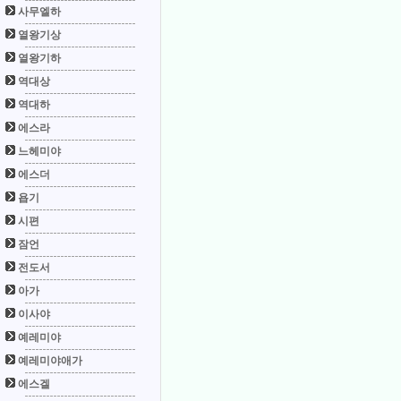
사무엘하
열왕기상
열왕기하
역대상
역대하
에스라
느헤미야
에스더
욥기
시편
잠언
전도서
아가
이사야
예레미야
예레미야애가
에스겔