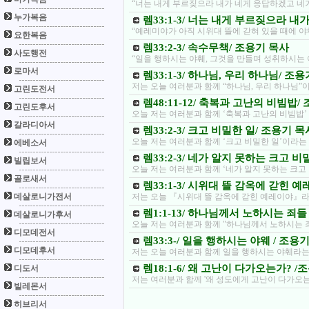
“너는 내게 부르짖으라 내가 네게 응답하겠고 네
누가복음
렘33:1-3/ 너는 내게 부르짖으라 
“예레미야가 아직 시위대 뜰에 갇혀 있을 때에 
요한복음
렘33:2-3/ 속수무책/ 조용기 목사
사도행전
“일을 행하시는 야훼, 그것을 만들며 성취하시는 
로마서
렘33:1-3/ 하나님, 우리 하나님/ 조
저는 오늘 여러분과 함께 “하나님, 우리 하나님
고린도전서
렘48:11-12/ 축복과 고난의 비빔밥/
고린도후서
오늘 저는 여러분과 함께 ‘축복과 고난의 비빔밥
갈라디아서
렘33:2-3/ 크고 비밀한 일/ 조용기 목
오늘 저는 여러분과 함께 ‘크고 비밀한 일’이라는
에베소서
렘33:2-3/ 네가 알지 못하는 크고 
빌립보서
오늘 저는 여러분과 함께 ‘네가 알지 못하는 크고
골로새서
렘33:1-3/ 시위대 뜰 감옥에 갇힌 
데살로니가전서
저는 오늘 『시위대 뜰 감옥에 갇힌 예레이야』라
렘1:1-13/ 하나님께서 노하시는 죄들
데살로니가후서
오늘 저는 여러분과 함께 "하나님께서 노하시는 
디모데전서
렘33:3-/ 일을 행하시는 야웨 / 조용
디모데후서
저는 오늘 여러분과 함께 일을 행하시는 야훼라는
렘18:1-6/ 왜 고난이 다가오는가? /
디도서
저는 여러분과 함께 '왜 성도에게 고난이 다가오는
빌레몬서
히브리서