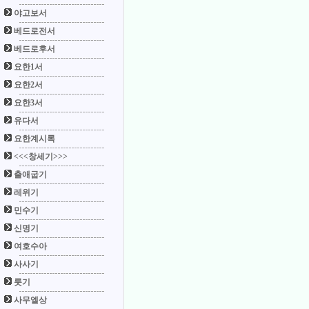
야고보서
베드로전서
베드로후서
요한1서
요한2서
요한3서
유다서
요한계시록
<<<창세기>>>
출애굽기
레위기
민수기
신명기
여호수아
사사기
룻기
사무엘상