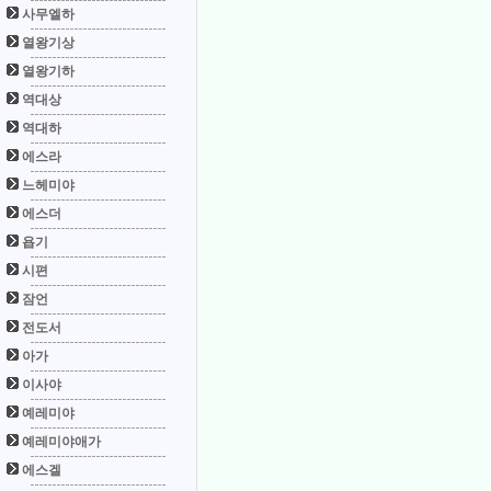
사무엘하
열왕기상
열왕기하
역대상
역대하
에스라
느헤미야
에스더
욥기
시편
잠언
전도서
아가
이사야
예레미야
예레미야애가
에스겔