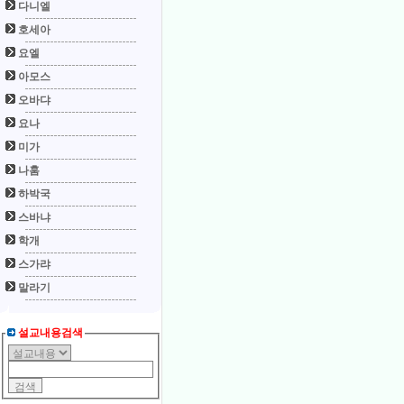
다니엘
호세아
요엘
아모스
오바댜
요나
미가
나훔
하박국
스바냐
학개
스가랴
말라기
설교내용검색