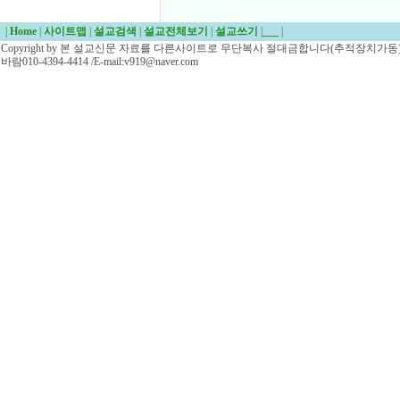
|
Home
|
사이트맵
|
설교검색
|
설교전체보기
|
설교쓰기
|
___
|
Copyright by 본 설교신문 자료를 다른사이트로 무단복사 절대금합니다(추적장치가동)/
바람010-4394-4414 /E-mail:v919@naver.com