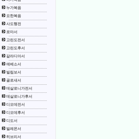
누가복음
요한복음
사도행전
로마서
고린도전서
고린도후서
갈라디아서
에베소서
빌립보서
골로새서
데살로니가전서
데살로니가후서
디모데전서
디모데후서
디도서
빌레몬서
히브리서