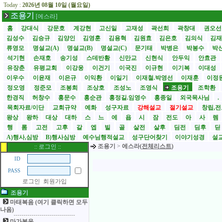
Today :
2026년 08월 10일 (월요일)
조용기
[에스라]
홈
강대식
강문호
계강현
고신일
고재성
곽선희
곽창대
권오
김성수
김승규
김양인
김영훈
김용혁
김원효
김은호
김의식
김
류영모
명설교(A)
명설교(B)
명설교(C)
문기태
박병은
박봉수
박
석기현
손재호
송기성
스데반황
신만교
신현식
안두익
안효관
유장춘
유평교회
이강웅
이건기
이국진
이규현
이기복
이대성
이우수
이윤재
이은규
이익환
이일기
이재철.박영선
이재훈
이정
정오영
정준모
조봉희
조상호
조성노
조영식
조용기
조학환
한경직
허창수
홍문수
홍순관
홍정길.임영수
홍종일
외국목사님
.
목회자료/이단
교회규약
예화
성구자료
강해설교
절기설교
창립,전
왕상
왕하
대상
대하
스
느
에
욥
시
잠
전도
아
사
렘
행
롬
고전
고후
갈
엡
빌
골
살전
살후
딤전
딤후
A)행사,심방
B)행사심방
예수님행적설교
성구단어찾기
이야기성경
설교
조용기
>
에스라(
전체리스트
)
:: 로그인 ::
ID
PASS
로그인
회원가입
조용기
마태복음 (여기 클릭하면 모두
나옴)
마가복음