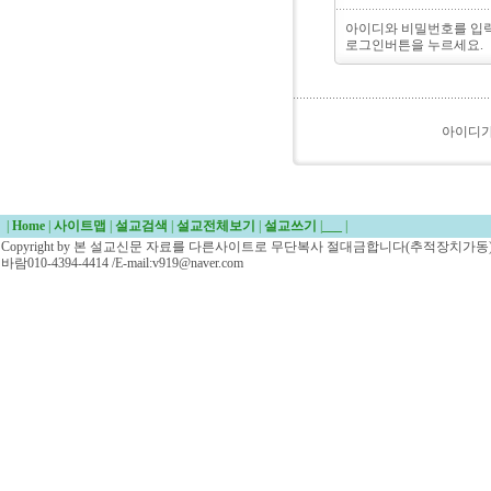
아이디와 비밀번호를 입
로그인버튼을 누르세요.
아이디
|
Home
|
사이트맵
|
설교검색
|
설교전체보기
|
설교쓰기
|
___
|
Copyright by 본 설교신문 자료를 다른사이트로 무단복사 절대금합니다(추적장치가동)/
바람010-4394-4414 /E-mail:v919@naver.com