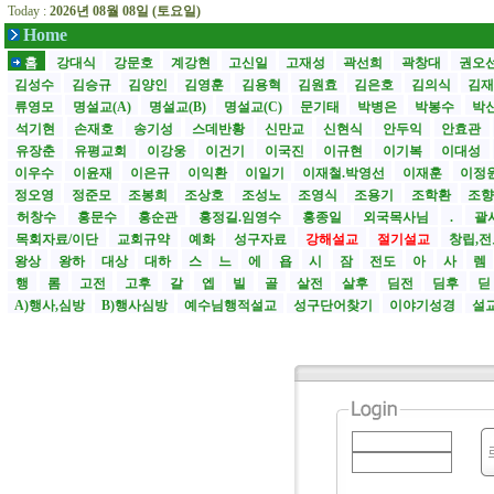
Today :
2026년 08월 08일 (토요일)
Home
홈
강대식
강문호
계강현
고신일
고재성
곽선희
곽창대
권오
김성수
김승규
김양인
김영훈
김용혁
김원효
김은호
김의식
김
류영모
명설교(A)
명설교(B)
명설교(C)
문기태
박병은
박봉수
박
석기현
손재호
송기성
스데반황
신만교
신현식
안두익
안효관
유장춘
유평교회
이강웅
이건기
이국진
이규현
이기복
이대성
이우수
이윤재
이은규
이익환
이일기
이재철.박영선
이재훈
이정
정오영
정준모
조봉희
조상호
조성노
조영식
조용기
조학환
조
허창수
홍문수
홍순관
홍정길.임영수
홍종일
외국목사님
.
괄사
목회자료/이단
교회규약
예화
성구자료
강해설교
절기설교
창립,전
왕상
왕하
대상
대하
스
느
에
욥
시
잠
전도
아
사
렘
행
롬
고전
고후
갈
엡
빌
골
살전
살후
딤전
딤후
A)행사,심방
B)행사심방
예수님행적설교
성구단어찾기
이야기성경
설교