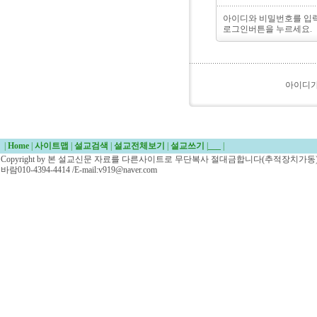
아이디와 비밀번호를 입
로그인버튼을 누르세요.
아이디
|
Home
|
사이트맵
|
설교검색
|
설교전체보기
|
설교쓰기
|
___
|
Copyright by 본 설교신문 자료를 다른사이트로 무단복사 절대금합니다(추적장치가동)/
바람010-4394-4414 /E-mail:v919@naver.com