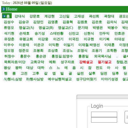
Today :
2026년 08월 09일 (일요일)
Home
홈
강대식
강문호
계강현
고신일
고재성
곽선희
곽창대
권오
김성수
김승규
김양인
김영훈
김용혁
김원효
김은호
김의식
김
류영모
명설교(A)
명설교(B)
명설교(C)
문기태
박병은
박봉수
박
석기현
손재호
송기성
스데반황
신만교
신현식
안두익
안효관
유장춘
유평교회
이강웅
이건기
이국진
이규현
이기복
이대성
이우수
이윤재
이은규
이익환
이일기
이재철.박영선
이재훈
이정
정오영
정준모
조봉희
조상호
조성노
조영식
조용기
조학환
조
허창수
홍문수
홍순관
홍정길.임영수
홍종일
외국목사님
.
괄사
목회자료/이단
교회규약
예화
성구자료
강해설교
절기설교
창립,전
왕상
왕하
대상
대하
스
느
에
욥
시
잠
전도
아
사
렘
행
롬
고전
고후
갈
엡
빌
골
살전
살후
딤전
딤후
A)행사,심방
B)행사심방
예수님행적설교
성구단어찾기
이야기성경
설교