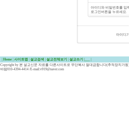
아이디와 비밀번호를 입
로그인버튼을 누르세요.
아이디
|
Home
|
사이트맵
|
설교검색
|
설교전체보기
|
설교쓰기
|
___
|
Copyright by 본 설교신문 자료를 다른사이트로 무단복사 절대금합니다(추적장치가동)/
바람010-4394-4414 /E-mail:v919@naver.com