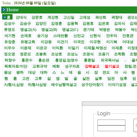
Today :
2026년 08월 09일 (일요일)
Home
홈
강대식
강문호
계강현
고신일
고재성
곽선희
곽창대
권오
김성수
김승규
김양인
김영훈
김용혁
김원효
김은호
김의식
김
류영모
명설교(A)
명설교(B)
명설교(C)
문기태
박병은
박봉수
박
석기현
손재호
송기성
스데반황
신만교
신현식
안두익
안효관
유장춘
유평교회
이강웅
이건기
이국진
이규현
이기복
이대성
이우수
이윤재
이은규
이익환
이일기
이재철.박영선
이재훈
이정
정오영
정준모
조봉희
조상호
조성노
조영식
조용기
조학환
조
허창수
홍문수
홍순관
홍정길.임영수
홍종일
외국목사님
.
괄사
목회자료/이단
교회규약
예화
성구자료
강해설교
절기설교
창립,전
왕상
왕하
대상
대하
스
느
에
욥
시
잠
전도
아
사
렘
행
롬
고전
고후
갈
엡
빌
골
살전
살후
딤전
딤후
A)행사,심방
B)행사심방
예수님행적설교
성구단어찾기
이야기성경
설교