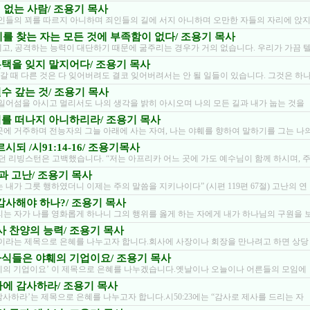
복이 없는 사람/ 조용기 목사
악인들의 꾀를 따르지 아니하며 죄인들의 길에 서지 아니하며 오만한 자들의 자리에 앉
 야훼를 찾는 자는 모든 것에 부족함이 없다/ 조용기 목사
세고, 공격하는 능력이 대단하기 때문에 굶주리는 경우가 거의 없습니다. 우리가 가끔 
/ 은택을 잊지 말지어다/ 조용기 목사
갈 때 다른 것은 다 잊어버려도 결코 잊어버려서는 안 될 일들이 있습니다. 그것은 하
/ 원수 갚는 것/ 조용기 목사
 일어섬을 아시고 멀리서도 나의 생각을 밝히 아시오며 나의 모든 길과 내가 눕는 것을
/ 너를 떠나지 아니하리라/ 조용기 목사
곳에 거주하며 전능자의 그늘 아래에 사는 자여, 나는 야훼를 향하여 말하기를 그는 나
되 /시91:14-16/ 조용기목사
 리빙스턴은 고백했습니다. “저는 아프리카 어느 곳에 가도 예수님이 함께 하시며, 
 삶과 고난/ 조용기 목사
 내가 그릇 행하였더니 이제는 주의 말씀을 지키나이다” (시편 119편 67절) 고난의 연
왜 감사해야 하나?/ 조용기 목사
리는 자가 나를 영화롭게 하나니 그의 행위를 옳게 하는 자에게 내가 하나님의 구원을 
 감사 찬양의 능력/ 조용기 목사
’이라는 제목으로 은혜를 나누고자 합니다.회사에 사장이나 회장을 만나려고 하면 상당
/ 자식들은 야훼의 기업이요/ 조용기 목사
훼의 기업이요’ 이 제목으로 은혜를 나누겠습니다.옛날이나 오늘이나 어른들의 모임에
범사에 감사하라/ 조용기 목사
감사하라’는 제목으로 은혜를 나누고자 합니다.시50:23에는 “감사로 제사를 드리는 자