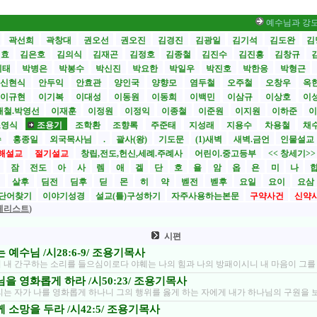
예수님과 강도 /마27:3
곽선희
곽창대
권오선
권오진
김경진
김광일
김기석
김도완
김
원효
김은호
김의식
김재곤
김정호
김종철
김진수
김진흥
김창규
기태
박병은
박봉수
박신진
박요한
박일우
박진호
박한응
박형근
신현식
안두익
안효관
양인국
양향모
염두철
오주철
오창우
옥
이규현
이기복
이대성
이동원
이동희
이백민
이삼규
이상호
이
재철.박영선
이재훈
이정원
이정익
이종철
이준원
이지원
이하준
이
조영식
조용기
조학환
조향록
주준태
지성래
지용수
차용철
채
수
홍종일
외국목사님
.
괄사(왕)
기도문
(1)새벽
새벽.금언
인물설교
해설교
절기설교
창립,전도,헌신,세례.주례사
어린이.중고등부
<< 창세기>
시
잠
전도
아
사
렘
애
겔
단
호
욜
암
옵
욘
미
나
전
살후
딤전
딤후
딛
몬
히
약
벧전
벧후
요일
요이
요삼
단어찾기
이야기성경
설교(틀)구성하기
자주사용하는본문
구약사건
신약
체리스트
)
시편
 예수님 /시28:6-9/ 조용기목사
 내 간구하는 소리를 들으심이로다 야훼는 나의 힘과 나의 방패이시니 내 마음이 그를
을 영화롭게 하라 /시50:23/ 조용기목사
리는 자가 나를 영화롭게 하나니 그의 행위를 옳게 하는 자에게 내가 하나님의 구원을 
 소망을 두라 /시42:5/ 조용기목사