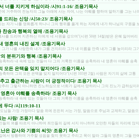
서 너를 지키게 하심이라 /시91:1-16/ 조용기목사
곳에 거주하며 전능자의 그늘 아래에 사는 자여, 나는 야훼를 향하여 말하기를 그는 나
 드리는 신앙 /시50:23/ 조용기목사
리는 자가 나를 영화롭게 하나니 그의 행위를 옳게 하는 자에게 내가 하나님의 구원을 
 감사 찬송과 행복의 열매 /조용기목사
사를 드리며 지존하신 이에게 네 서원을 갚으며”(시편 50편 14절)받은 은혜 잃어버리
6/ 내 영혼의 내진 설계 /조용기목사
 그가 나를 사랑한즉 내가 그를 건지리라 그가 내 이름을 안즉 내가 그를 높이리라 그
/ 삶의 분위기와 행복 /조용기목사
 송축하라 내 속에 있는 것들아 다 그의 거룩한 이름을 송축하라 내 영혼아 야훼를 송축
/ 그의 모든 은택을 잊지 말지어다 /조용기목사
송축하며 그의 모든 은택을 잊지 말지어다”(시편 103편 2절) 사람은 자기의 삶에 고통
입 맞추고 출근하는 사람이 더 긍정적이다/ 조용기 목사
맞추라 그렇지 아니하면 진노하심으로 너희가 길에서 망하리니 그의 진노가 급하심이
/내 영혼아 야훼를 송축하라/ 조용기 목사
 송축하라 내 속에 있는 것들아 다 그의 거룩한 이름을 송축하라 내 영혼아 야훼를 송축
두다 /시119:10-11
는 성도님들 가정 가정마다 말씀 위에 든든히 서는 가정, 말씀으로 주님과 교제하고, 말씀으
복 있는 사람/ 조용기 목사
악인들의 꾀를 따르지 아니하며 죄인들의 길에 서지 아니하며 오만한 자들의 자리에 앉
/ 고난은 감사와 기쁨의 씨앗/ 조용기 목사
 길에서 방황하며 거주할 성읍을 찾지 못하고 주리고 목이 말라 그들의 영혼이 그들 안