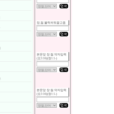
지
텔
장,절.불럭씌워끌고옴
나
의
본문앞 장:절.약자입력
주
(요3:16)(창1:1-)
보
본문앞 장:절.약자입력
(요3:16)(창1:1-)