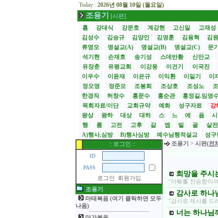
Today :
2026년 08월 10일 (월요일)
조용기
[시편]
홈
강대식
강문호
계강현
고신일
고재성
김성수
김승규
김양인
김영훈
김용혁
김
류영모
명설교(A)
명설교(B)
명설교(C)
문
석기현
손재호
송기성
스데반황
신만교
유장춘
유평교회
이강웅
이건기
이국진
이우수
이윤재
이은규
이익환
이일기
이
정오영
정준모
조봉희
조상호
조성노
한경직
허창수
홍문수
홍순관
홍정길.임영
목회자료/이단
교회규약
예화
성구자료
강
왕상
왕하
대상
대하
스
느
에
욥
행
롬
고전
고후
갈
엡
빌
골
살
A)행사,심방
B)행사심방
예수님행적설교
성구
조용기
>
시편(
전
:: 로그인 ::
ID
PASS
희망을 주시는
로그인
회원가입
“야훼를 찬송함이여
조용기
감사로 하나님
마태복음 (여기 클릭하면 모두
“감사로 제사를 드
나옴)
너는 하나님께
마가복음