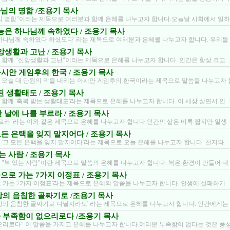
하나님의 명함 /조용기 목사
의 명함"이라는 제목으로 여러분과 함께 은혜를 나누고자 합니다.오늘날 사회에서 일하
 권능은 하나님께 속하였다 / 조용기 목사
 하나님께 속하였다 하셨도다' 라는 제목으로 여러분과 은혜를 나누고자 합니다. 우리들
 신앙생활과 고난 / 조용기 목사
 함께 "신앙생활과 고난"이라는 제목으로 은혜를 나누고자 합니다. 인간은 항상 크고
/ 아시안 게임후의 한국 / 조용기 목사
 오늘 대 단원의 막을 내리는 아시안 게임후의 한국이라는 제목으로 말씀을 나누고자 
복된 생활태도 / 조용기 목사
 함께 '축복 받는 생활태도'라는 제목으로 은혜를 나누고자 합니다. 이 세상 살면서 인
환난 날에 나를 부르라 / 조용기 목사
부르라"라는 이와 같은 제목으로 은혜를 나누고자 합니다.인간의 삶은 비록 짧지만 일생
/ 모든 은택을 잊지 말지어다 / 조용기 목사
 '그 모든 은택을 잊지 말지어다'라는 제목으로 오늘 은혜를 나누고자 합니다. 천지와
 있는 사람 / 조용기 목사
 "복 있는 사람"이란 제목으로 말씀의 은혜를 나누고자 합니다. 복은 환경이 만들어 내
성공으로 가는 7가지 이정표 / 조용기 목사
로 가는 7가지 이정표'라는 제목으로 은혜의 말씀을 나누고자 합니다. 인생에 실패하기
/사망의 음침한 골짜기로 /조용기 목사
사망의 음침한 골짜기로 다닐지라도' 라는 제목으로 은혜를 나누고자 합니다. 인간에게는
 내가 부족함이 없으리로다 /조용기 목사
으리로다" 이 말씀을 가지고 은혜를 나누고자 합니다.여러분 부족함이 없다는 것은 풍