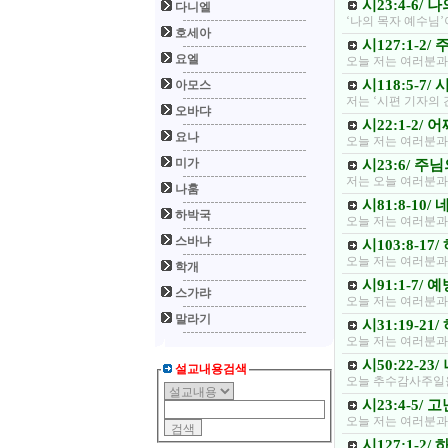
시23:4-6/
다니엘
‘나의 목자 예수님
호세아
시127:1-2
요엘
오늘 저는 여러분과
시118:5-7
아모스
저는 ‘시편 기자의
오바댜
시22:1-2/
요나
오늘 저는 여러분과
미가
시23:6/ 
저는 오늘 여러분과
나훔
시81:8-10
하박국
오늘 저는 여러분과
스바냐
시103:8-1
오늘 저는 여러분과
학개
시91:1-7/
스가랴
오늘 저는 여러분과
말라기
시31:19-2
오늘 저는 여러분과
시50:22-2
설교내용검색
오늘 추수감사주일을
시23:4-5/
오늘 저는 여러분과
시127:1-2