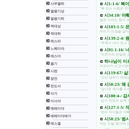
시1:1-6/ 
사무엘하
“복 있는 사람은 
열왕기상
시34:10/
열왕기하
젊은 사자는 힘이 
역대상
시103:1-5
우리가 인생을 살아
역대하
시139:2-4
에스라
“주께서 내가 앉고
느헤미야
시91:1-16
“지존자의 은밀한 
에스더
하나님이 이르시
욥기
아프리카 선교사였던
시편
시119:67/
“고난 당하기 전에는
잠언
시50:23/ 
전도서
“감사로 제사를 드
아가
시100:4-/
‘감사 찬양의 능력
이사야
시127:1-5
예레미야
‘보라 자식들은 야
예레미야애가
시50:23/ 
에스겔
저는 오늘‘범사에 