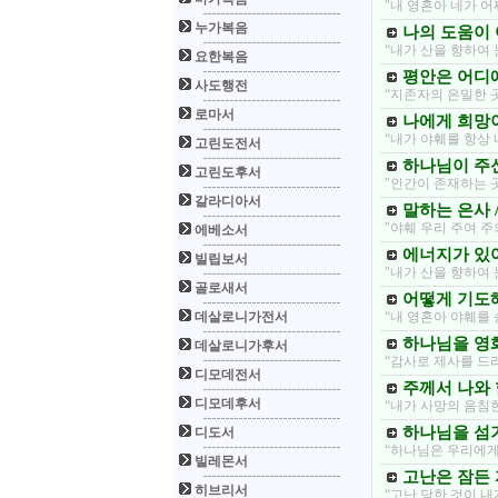
"내 영혼아 네가 
누가복음
나의 도움이 어
“내가 산을 향하여
요한복음
평안은 어디에
사도행전
“지존자의 은밀한 
로마서
나에게 희망이 
“내가 야훼를 항상
고린도전서
하나님이 주신 
고린도후서
"인간이 존재하는 
갈라디아서
말하는 은사 /
"야훼 우리 주여 
에베소서
에너지가 있어
빌립보서
"내가 산을 향하여
골로새서
어떻게 기도해야
데살로니가전서
“내 영혼아 야훼를
하나님을 영화
데살로니가후서
“감사로 제사를 드
디모데전서
주께서 나와 
디모데후서
“내가 사망의 음침
하나님을 섬기
디도서
“하나님은 우리에게
빌레몬서
고난은 잠든 
히브리서
“고난 당한 것이 내