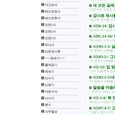
야고보서
네 모든 길에
“지존자의 은밀한 
베드로전서
감사로 제사를
베드로후서
“감사로 제사를 드
요한1서
시50:14/
“감사로 하나님께 제
요한2서
시91:14-1
요한3서
“하나님이 이르시되
유다서
시103:1-5
“내 영혼아 야훼를
요한계시록
시103:2-
<<<창세기>>>
“내 영혼아 야훼를 
출애굽기
시2:12/ 
“그의 아들에게 입
레위기
시103:1-5
민수기
“내 영혼아 야훼를
신명기
말씀을 마음에 
여호수아
1. 2016년 새해
시1:1-6/ 
사사기
“복 있는 사람은 
룻기
시107:4-7
사무엘상
“그들이 광야 사막