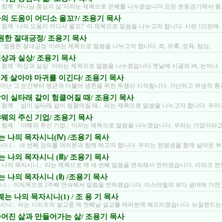
 함께 ‘하나님 중심의 삶’이라는 제목으로 은혜를 나누겠습니다.모든 운동경기에서 몸
/ 나의 도움이 어디소 올꼬?/ 조용기 목사
함께 ‘나의 도움이 어디서 올꼬?’ 이 제목으로 말씀을 나누고자 합니다. 시편 121편에
 영원한 절대긍정/ 조용기 목사
‘영원한 절대긍정’이라는 제목으로 말씀을 나누고자 합니다. 죄, 유혹, 정욕, 탐심,
/ 허상과 실상/ 조용기 목사
 함께 ‘허상과 실상’ 이라는 제목으로 말씀을 나누겠습니다.옛날에 시골의 벼, 논이나
 이렇게 살아야 마귀를 이긴다/ 조용기 목사
어난 그 순간부터 병균과 더불어 생존을 위한 투쟁이 시작됩니다. 가난하고 위생적 환
/ 삶이 실타래 같이 헝클어질 때/ 조용기 목사
 함께 「삶이 실타래 같이 헝클어질 때」라는 제목으로 말씀을 나누고자 합니다. 우리
/ 야웨의 주신 기업/ 조용기 목사
 함께 「야웨의 주신 기업」이라는 제목으로 말씀을 나누겠습니다. 우리는 기업이라고
웨는 나의 목자시니(Ⅳ) /조용기 목사
시니」 네 번째 강의를 여러분과 함께 하고자 합니다. 우리는 한평생을 함께 살아온 
웨는 나의 목자시니 (Ⅲ)/ 조용기 목사
 나의 목자시니」라는 제목으로 제 세 번째 말씀을 연속해서 전하겠습니다. 이라크 전
웨는 나의 목자시니 (Ⅱ) /조용기 목사
니」 이제목으로 2주째 연속해서 말씀을 전하겠습니다. 이스라엘의 유다 광야에 가면 
 야웨는 나의 목자시니(1) / 조 용 기 목사
시니」라는 시리즈의 설교중 제 첫째날 설교를 여러분께 해드리겠습니다. 뉴질랜드는
/ 주어진 삶과 만들어가는 삶/ 조용기 목사