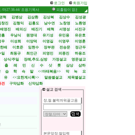
로그인
회원가입
8-44/ 조용기목사
피흘림이 없은즉 사함이 없느니라 /히9:22-29/ 조용기목사
명혁
김병삼
김삼환
김상복
김상수
김성광
김창진
김형익
김홍도
남수연
노창영
노환영
배영진
배의신
배진기
배혁
서명성
서진규
한흠
우남식
원영대
유기성
유민용
유은호
성우
이성희
이양덕
이영길
이영무
이영훈
한배
이호준
임현수
장부완
전승문
정근두
수일
최동규
최인근
피영민
피종진
하용조
상식/주일
장례,추도.심방
가정설교
영문설교
>
출
레
민
신
수
삿
룻
삼상
삼하
합
습
학
슥
말
<<마태복음>>
막
눅
요
유
<<요한계시록>>
말씀별설교
제목별설교
사건
구약삽화
신약삽화
설교 검색
장,절.불럭씌워끌고옴
보
본문앞장:절입력