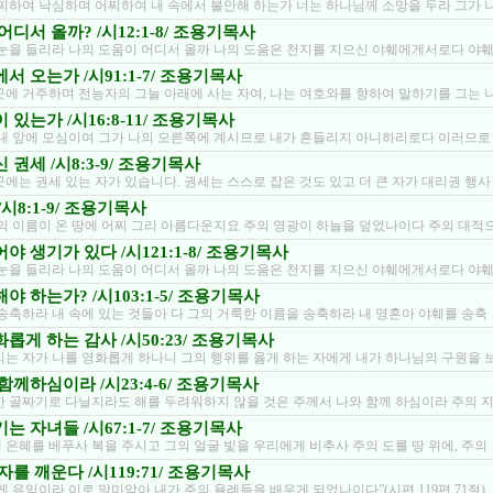
어찌하여 낙심하며 어찌하여 내 속에서 불안해 하는가 너는 하나님께 소망을 두라 그가 
디서 올까? /시12:1-8/ 조용기목사
 눈을 들리라 나의 도움이 어디서 올까 나의 도움은 천지를 지으신 야훼에게서로다 야
서 오는가 /시91:1-7/ 조용기목사
곳에 거주하며 전능자의 그늘 아래에 사는 자여, 나는 여호와를 향하여 말하기를 그는 
있는가 /시16:8-11/ 조용기목사
 내 앞에 모심이여 그가 나의 오른쪽에 계시므로 내가 흔들리지 아니하리로다 이러므로
권세 /시8:3-9/ 조용기목사
곳에는 권세 있는 자가 있습니다. 권세는 스스로 잡은 것도 있고 더 큰 자가 대리권 행사
시8:1-9/ 조용기목사
주의 이름이 온 땅에 어찌 그리 아름다운지요 주의 영광이 하늘을 덮었나이다 주의 대적
야 생기가 있다 /시121:1-8/ 조용기목사
 눈을 들리라 나의 도움이 어디서 올까 나의 도움은 천지를 지으신 야훼에게서로다 야
 하는가? /시103:1-5/ 조용기목사
 송축하라 내 속에 있는 것들아 다 그의 거룩한 이름을 송축하라 내 영혼아 야훼를 송축
롭게 하는 감사 /시50:23/ 조용기목사
리는 자가 나를 영화롭게 하나니 그의 행위를 옳게 하는 자에게 내가 하나님의 구원을 
함께하심이라 /시23:4-6/ 조용기목사
한 골짜기로 다닐지라도 해를 두려워하지 않을 것은 주께서 나와 함께 하심이라 주의 
는 자녀들 /시67:1-7/ 조용기목사
 은혜를 베푸사 복을 주시고 그의 얼굴 빛을 우리에게 비추사 주의 도를 땅 위에, 주의
자를 깨운다 /시119:71/ 조용기목사
게 유익이라 이로 말미암아 내가 주의 율례들을 배우게 되었나이다”(시편 119편 71절)