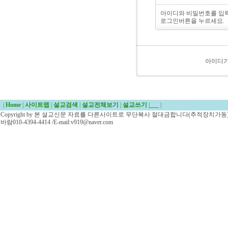
아이디와 비밀번호를 입
로그인버튼을 누르세요.
아이디
|
Home
|
사이트맵
|
설교검색
|
설교전체보기
|
설교쓰기
|
___
|
Copyright by 본 설교신문 자료를 다른사이트로 무단복사 절대금합니다(추적장치가동)/
바람010-4394-4414 /E-mail:v919@naver.com