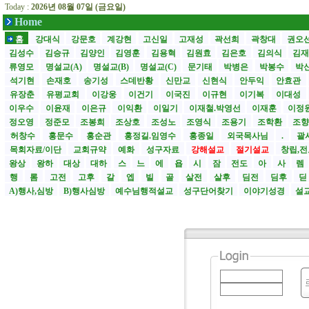
Today :
2026년 08월 07일 (금요일)
Home
홈
강대식
강문호
계강현
고신일
고재성
곽선희
곽창대
권오
김성수
김승규
김양인
김영훈
김용혁
김원효
김은호
김의식
김
류영모
명설교(A)
명설교(B)
명설교(C)
문기태
박병은
박봉수
박
석기현
손재호
송기성
스데반황
신만교
신현식
안두익
안효관
유장춘
유평교회
이강웅
이건기
이국진
이규현
이기복
이대성
이우수
이윤재
이은규
이익환
이일기
이재철.박영선
이재훈
이정
정오영
정준모
조봉희
조상호
조성노
조영식
조용기
조학환
조
허창수
홍문수
홍순관
홍정길.임영수
홍종일
외국목사님
.
괄사
목회자료/이단
교회규약
예화
성구자료
강해설교
절기설교
창립,전
왕상
왕하
대상
대하
스
느
에
욥
시
잠
전도
아
사
렘
행
롬
고전
고후
갈
엡
빌
골
살전
살후
딤전
딤후
A)행사,심방
B)행사심방
예수님행적설교
성구단어찾기
이야기성경
설교