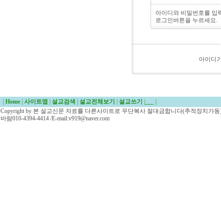
아이디와 비밀번호를 입
로그인버튼을 누르세요.
아이디
|
Home
|
사이트맵
|
설교검색
|
설교전체보기
|
설교쓰기
|
___
|
Copyright by 본 설교신문 자료를 다른사이트로 무단복사 절대금합니다(추적장치가동)/
바람010-4394-4414 /E-mail:v919@naver.com