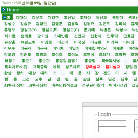
Today :
2026년 08월 09일 (일요일)
Home
홈
강대식
강문호
계강현
고신일
고재성
곽선희
곽창대
권오
김성수
김승규
김양인
김영훈
김용혁
김원효
김은호
김의식
김
류영모
명설교(A)
명설교(B)
명설교(C)
문기태
박병은
박봉수
박
석기현
손재호
송기성
스데반황
신만교
신현식
안두익
안효관
유장춘
유평교회
이강웅
이건기
이국진
이규현
이기복
이대성
이우수
이윤재
이은규
이익환
이일기
이재철.박영선
이재훈
이정
정오영
정준모
조봉희
조상호
조성노
조영식
조용기
조학환
조
허창수
홍문수
홍순관
홍정길.임영수
홍종일
외국목사님
.
괄사
목회자료/이단
교회규약
예화
성구자료
강해설교
절기설교
창립,전
왕상
왕하
대상
대하
스
느
에
욥
시
잠
전도
아
사
렘
행
롬
고전
고후
갈
엡
빌
골
살전
살후
딤전
딤후
A)행사,심방
B)행사심방
예수님행적설교
성구단어찾기
이야기성경
설교