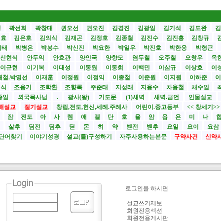
성
곽선희
곽창대
권오선
권오진
김경진
김광일
김기석
김도완
김
원효
김은호
김의식
김재곤
김정호
김종철
김진수
김진흥
김창규
기태
박병은
박봉수
박신진
박요한
박일우
박진호
박한응
박형근
신현식
안두익
안효관
양인국
양향모
염두철
오주철
오창우
옥
이규현
이기복
이대성
이동원
이동희
이백민
이삼규
이상호
이
재철.박영선
이재훈
이정원
이정익
이종철
이준원
이지원
이하준
이
영식
조용기
조학환
조향록
주준태
지성래
지용수
차용철
채수일
종일
외국목사님
.
괄사(왕)
기도문
(1)새벽
새벽.금언
인물설교
해설교
절기설교
창립,전도,헌신,세례.주례사
어린이.중고등부
<< 창세기>
시
잠
전도
아
사
렘
애
겔
단
호
욜
암
옵
욘
미
나
전
살후
딤전
딤후
딛
몬
히
약
벧전
벧후
요일
요이
요삼
단어찾기
이야기성경
설교(틀)구성하기
자주사용하는본문
구약사건
신약
로그인을 하시면
설교쓰기제보
회원전용섹션
회원전용게시판