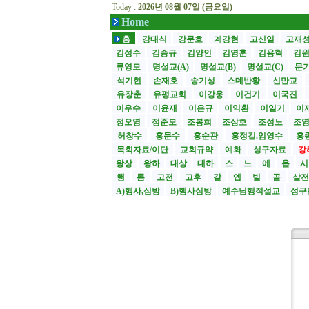
Today :
2026년 08월 07일 (금요일)
Home
홈
강대식
강문호
계강현
고신일
고재
김성수
김승규
김양인
김영훈
김용혁
김
류영모
명설교(A)
명설교(B)
명설교(C)
문
석기현
손재호
송기성
스데반황
신만교
유장춘
유평교회
이강웅
이건기
이국진
이우수
이윤재
이은규
이익환
이일기
이
정오영
정준모
조봉희
조상호
조성노
조
허창수
홍문수
홍순관
홍정길.임영수
홍
목회자료/이단
교회규약
예화
성구자료
강
왕상
왕하
대상
대하
스
느
에
욥
행
롬
고전
고후
갈
엡
빌
골
살
A)행사,심방
B)행사심방
예수님행적설교
성구