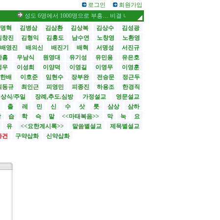
로그인
회원가입
성도 6명에서 1000명으로 부흥… 비결 나눕니다 /스틸 대사, 부임 첫날 영락교
명혁
김병삼
김삼환
김상복
김상수
김성광
김창진
김형익
김홍도
남수연
노창영
노환영
배영진
배의신
배진기
배혁
서명성
서진규
한흠
우남식
원영대
유기성
유민용
유은호
성우
이성희
이양덕
이영길
이영무
이영훈
한배
이호준
임현수
장부완
전승문
정근두
최동규
최인근
피영민
피종진
하용조
한경직
상식/주일
장례,추도.심방
가정설교
영문설교
>
출
레
민
신
수
삿
룻
삼상
삼하
합
습
학
슥
말
<<마태복음>>
막
눅
요
유
<<요한계시록>>
말씀별설교
제목별설교
사건
구약삽화
신약삽화