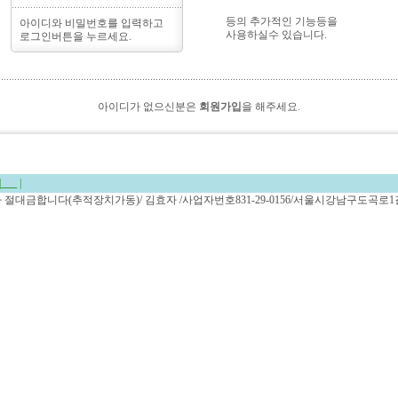
등의 추가적인 기능등을
아이디와 비밀번호를 입력하고
사용하실수 있습니다.
로그인버튼을 누르세요.
아이디가 없으신분은
회원가입
을 해주세요.
|
___
|
복사 절대금합니다(추적장치가동)/ 김효자 /사업자번호831-29-0156/서울시강남구도곡로1길