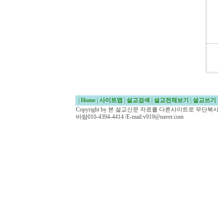
|
Home
|
사이트맵
|
설교검색
|
설교전체보기
|
설교쓰기
Copyright by 본 설교신문 자료를 다른사이트로 무단
바람010-4394-4414 /E-mail:v919@naver.com