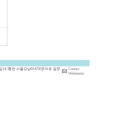
14 /통판:서울강남01470/문자로 질문
Contact
Webmaster