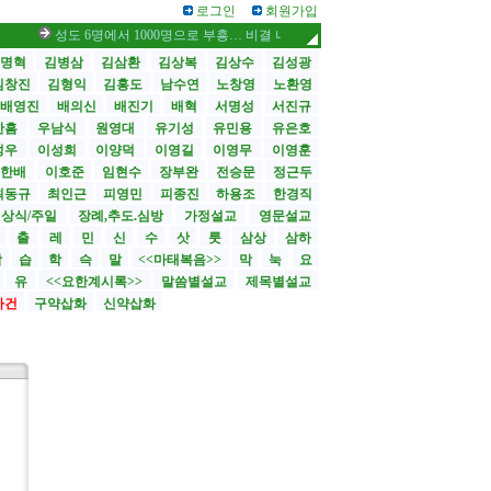
로그인
회원가입
성도 6명에서 1000명으로 부흥… 비결 나눕니다 /스틸 대사, 부임 첫날 영락교
명혁
김병삼
김삼환
김상복
김상수
김성광
김창진
김형익
김홍도
남수연
노창영
노환영
배영진
배의신
배진기
배혁
서명성
서진규
한흠
우남식
원영대
유기성
유민용
유은호
성우
이성희
이양덕
이영길
이영무
이영훈
한배
이호준
임현수
장부완
전승문
정근두
최동규
최인근
피영민
피종진
하용조
한경직
상식/주일
장례,추도.심방
가정설교
영문설교
>
출
레
민
신
수
삿
룻
삼상
삼하
합
습
학
슥
말
<<마태복음>>
막
눅
요
유
<<요한계시록>>
말씀별설교
제목별설교
사건
구약삽화
신약삽화