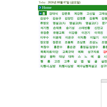
Today :
2026년 08월 07일 (금요일)
Home
홈
강대식
강문호
계강현
고신일
고재
김성수
김승규
김양인
김영훈
김용혁
김
류영모
명설교(A)
명설교(B)
명설교(C)
문
석기현
손재호
송기성
스데반황
신만교
유장춘
유평교회
이강웅
이건기
이국진
이우수
이윤재
이은규
이익환
이일기
이
정오영
정준모
조봉희
조상호
조성노
조
허창수
홍문수
홍순관
홍정길.임영수
홍
목회자료/이단
교회규약
예화
성구자료
강
왕상
왕하
대상
대하
스
느
에
욥
행
롬
고전
고후
갈
엡
빌
골
살
A)행사,심방
B)행사심방
예수님행적설교
성구