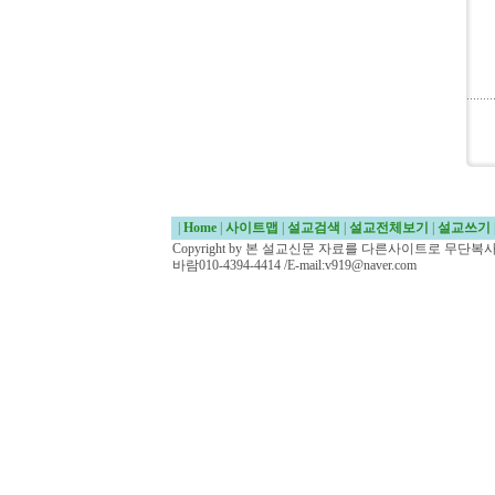
|
Home
|
사이트맵
|
설교검색
|
설교전체보기
|
설교쓰기
Copyright by 본 설교신문 자료를 다른사이트로 무단
바람010-4394-4414 /E-mail:v919@naver.com