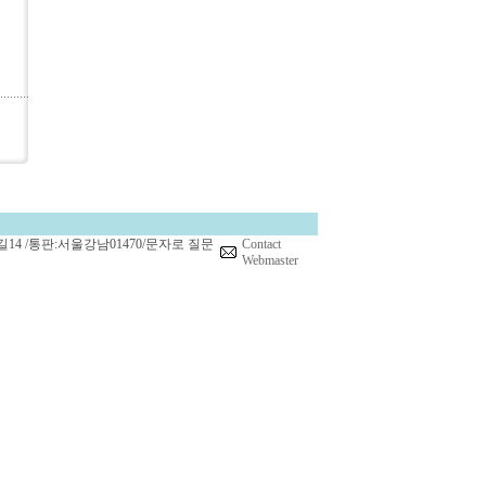
14 /통판:서울강남01470/문자로 질문
Contact
Webmaster