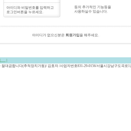
등의 추가적인 기능등을
아이디와 비밀번호를 입력하고
사용하실수 있습니다.
로그인버튼을 누르세요.
아이디가 없으신분은
회원가입
을 해주세요.
|
___
|
복사 절대금합니다(추적장치가동)/ 김효자 /사업자번호831-29-0156/서울시강남구도곡로1길