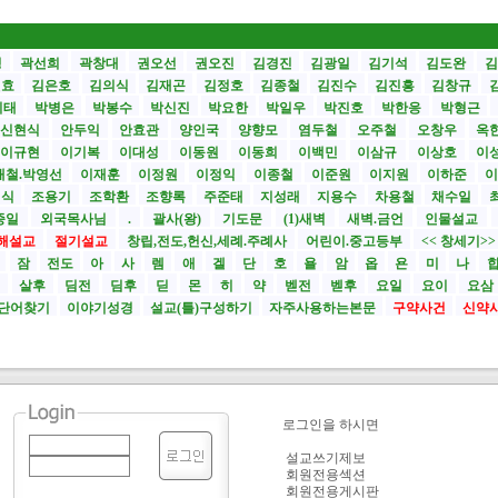
성
곽선희
곽창대
권오선
권오진
김경진
김광일
김기석
김도완
김
원효
김은호
김의식
김재곤
김정호
김종철
김진수
김진흥
김창규
기태
박병은
박봉수
박신진
박요한
박일우
박진호
박한응
박형근
신현식
안두익
안효관
양인국
양향모
염두철
오주철
오창우
옥
이규현
이기복
이대성
이동원
이동희
이백민
이삼규
이상호
이
재철.박영선
이재훈
이정원
이정익
이종철
이준원
이지원
이하준
이
영식
조용기
조학환
조향록
주준태
지성래
지용수
차용철
채수일
종일
외국목사님
.
괄사(왕)
기도문
(1)새벽
새벽.금언
인물설교
해설교
절기설교
창립,전도,헌신,세례.주례사
어린이.중고등부
<< 창세기>
시
잠
전도
아
사
렘
애
겔
단
호
욜
암
옵
욘
미
나
전
살후
딤전
딤후
딛
몬
히
약
벧전
벧후
요일
요이
요삼
단어찾기
이야기성경
설교(틀)구성하기
자주사용하는본문
구약사건
신약
로그인을 하시면
설교쓰기제보
회원전용섹션
회원전용게시판