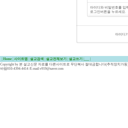
아이디와 비밀번호를 입
로그인버튼을 누르세요.
아이디
|
Home
|
사이트맵
|
설교검색
|
설교전체보기
|
설교쓰기
|
___
|
Copyright by 본 설교신문 자료를 다른사이트로 무단복사 절대금합니다(추적장치가동)/
바람010-4394-4414 /E-mail:v919@naver.com