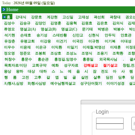
Today :
2026년 08월 09일 (일요일)
Home
홈
강대식
강문호
계강현
고신일
고재성
곽선희
곽창대
권오
김성수
김승규
김양인
김영훈
김용혁
김원효
김은호
김의식
김
류영모
명설교(A)
명설교(B)
명설교(C)
문기태
박병은
박봉수
박
석기현
손재호
송기성
스데반황
신만교
신현식
안두익
안효관
유장춘
유평교회
이강웅
이건기
이국진
이규현
이기복
이대성
이우수
이윤재
이은규
이익환
이일기
이재철.박영선
이재훈
이정
정오영
정준모
조봉희
조상호
조성노
조영식
조용기
조학환
조
허창수
홍문수
홍순관
홍정길.임영수
홍종일
외국목사님
.
괄사
목회자료/이단
교회규약
예화
성구자료
강해설교
절기설교
창립,전
왕상
왕하
대상
대하
스
느
에
욥
시
잠
전도
아
사
렘
행
롬
고전
고후
갈
엡
빌
골
살전
살후
딤전
딤후
A)행사,심방
B)행사심방
예수님행적설교
성구단어찾기
이야기성경
설교