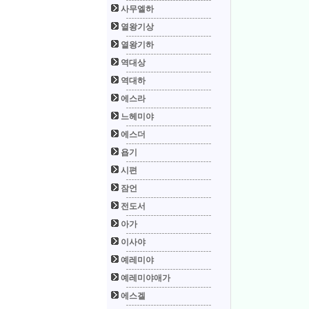
사무엘하
열왕기상
열왕기하
역대상
역대하
에스라
느헤미야
에스더
욥기
시편
잠언
전도서
아가
이사야
예레미야
예레미야애가
에스겔