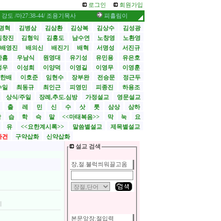
로그인
회원가입
마27:38-44/ 조용기목사
피흘림이 없은즉 사함이 없느니라 /히9:22-29/ 
명혁
김병삼
김삼환
김상복
김상수
김성광
김창진
김형익
김홍도
남수연
노창영
노환영
배영진
배의신
배진기
배혁
서명성
서진규
한흠
우남식
원영대
유기성
유민용
유은호
성우
이성희
이양덕
이영길
이영무
이영훈
한배
이호준
임현수
장부완
전승문
정근두
수일
최동규
최인근
피영민
피종진
하용조
상식/주일
장례,추도.심방
가정설교
영문설교
>
출
레
민
신
수
삿
룻
삼상
삼하
합
습
학
슥
말
<<마태복음>>
막
눅
요
유
<<요한계시록>>
말씀별설교
제목별설교
사건
구약삽화
신약삽화
설교 검색
장,절.불럭씌워끌고옴
예
본문앞장:절입력