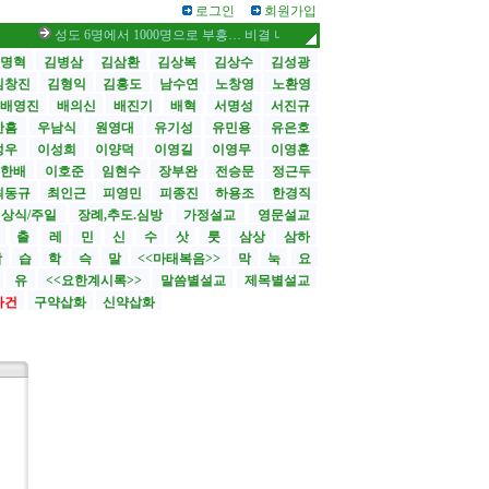
로그인
회원가입
성도 6명에서 1000명으로 부흥… 비결 나눕니다 /스틸 대사, 부임 첫날 영락교
명혁
김병삼
김삼환
김상복
김상수
김성광
김창진
김형익
김홍도
남수연
노창영
노환영
배영진
배의신
배진기
배혁
서명성
서진규
한흠
우남식
원영대
유기성
유민용
유은호
성우
이성희
이양덕
이영길
이영무
이영훈
한배
이호준
임현수
장부완
전승문
정근두
최동규
최인근
피영민
피종진
하용조
한경직
상식/주일
장례,추도.심방
가정설교
영문설교
>
출
레
민
신
수
삿
룻
삼상
삼하
합
습
학
슥
말
<<마태복음>>
막
눅
요
유
<<요한계시록>>
말씀별설교
제목별설교
사건
구약삽화
신약삽화