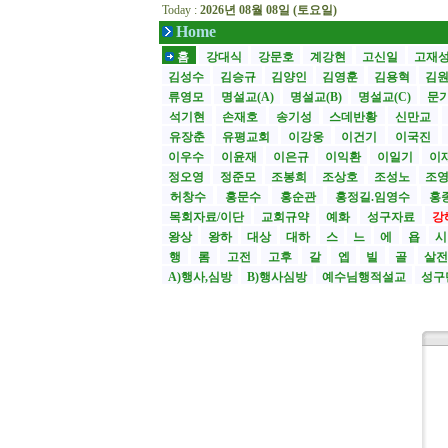
Today :
2026년 08월 08일 (토요일)
Home
홈
강대식
강문호
계강현
고신일
고재
김성수
김승규
김양인
김영훈
김용혁
김
류영모
명설교(A)
명설교(B)
명설교(C)
문
석기현
손재호
송기성
스데반황
신만교
유장춘
유평교회
이강웅
이건기
이국진
이우수
이윤재
이은규
이익환
이일기
이
정오영
정준모
조봉희
조상호
조성노
조
허창수
홍문수
홍순관
홍정길.임영수
홍
목회자료/이단
교회규약
예화
성구자료
강
왕상
왕하
대상
대하
스
느
에
욥
행
롬
고전
고후
갈
엡
빌
골
살
A)행사,심방
B)행사심방
예수님행적설교
성구