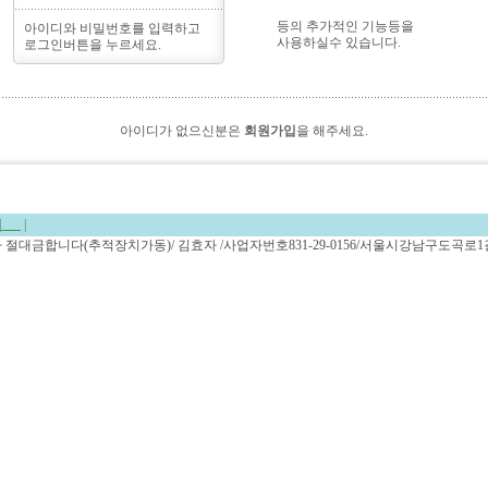
등의 추가적인 기능등을
아이디와 비밀번호를 입력하고
사용하실수 있습니다.
로그인버튼을 누르세요.
아이디가 없으신분은
회원가입
을 해주세요.
|
___
|
복사 절대금합니다(추적장치가동)/ 김효자 /사업자번호831-29-0156/서울시강남구도곡로1길