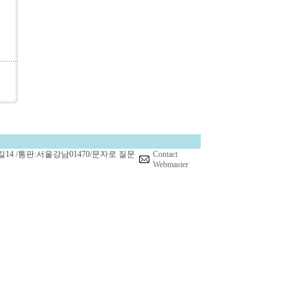
14 /통판:서울강남01470/문자로 질문
Contact
Webmaster