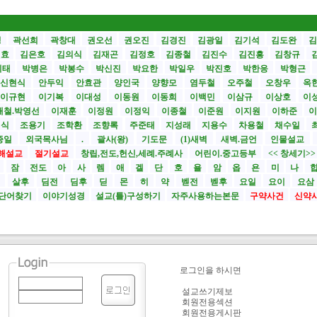
성
곽선희
곽창대
권오선
권오진
김경진
김광일
김기석
김도완
김
원효
김은호
김의식
김재곤
김정호
김종철
김진수
김진흥
김창규
기태
박병은
박봉수
박신진
박요한
박일우
박진호
박한응
박형근
신현식
안두익
안효관
양인국
양향모
염두철
오주철
오창우
옥
이규현
이기복
이대성
이동원
이동희
이백민
이삼규
이상호
이
재철.박영선
이재훈
이정원
이정익
이종철
이준원
이지원
이하준
이
영식
조용기
조학환
조향록
주준태
지성래
지용수
차용철
채수일
종일
외국목사님
.
괄사(왕)
기도문
(1)새벽
새벽.금언
인물설교
해설교
절기설교
창립,전도,헌신,세례.주례사
어린이.중고등부
<< 창세기>
시
잠
전도
아
사
렘
애
겔
단
호
욜
암
옵
욘
미
나
전
살후
딤전
딤후
딛
몬
히
약
벧전
벧후
요일
요이
요삼
단어찾기
이야기성경
설교(틀)구성하기
자주사용하는본문
구약사건
신약
로그인을 하시면
설교쓰기제보
회원전용섹션
회원전용게시판