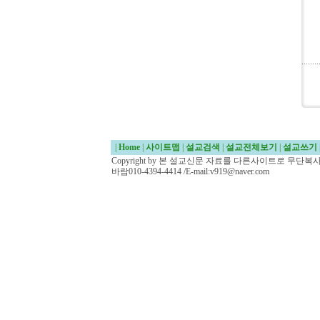
|
Home
|
사이트맵
|
설교검색
|
설교전체보기
|
설교쓰기
Copyright by 본 설교신문 자료를 다른사이트로 무단
바람010-4394-4414 /E-mail:v919@naver.com