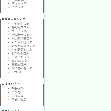
호산나교회
효민교회
해외교회사이트
나성영락교회
동양선교교회
로고스교회
베델한인교회
새생명비전교회
시드니새순교회
아틀란타벹엘교회
워싱톤중앙교회
임마누엘교회
코너스톤교회
토랜스 교회
휄로쉽교회
휴스톤서울교회
kcmusa
예배와 찬양
복음성가
악보통
찬양나라
목회기도문