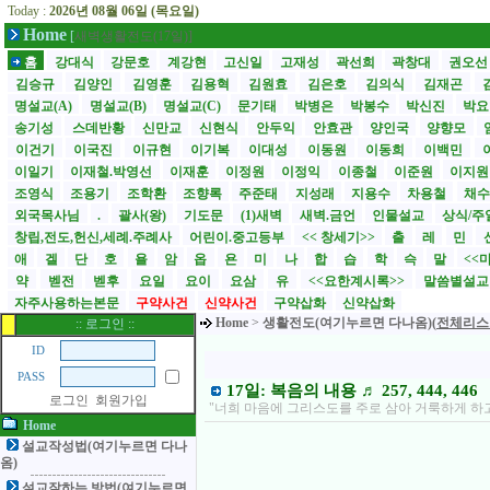
Today :
2026년 08월 06일 (목요일)
Home
[
새벽생활전도(17일)]
홈
강대식
강문호
계강현
고신일
고재성
곽선희
곽창대
권오
김승규
김양인
김영훈
김용혁
김원효
김은호
김의식
김재곤
명설교(A)
명설교(B)
명설교(C)
문기태
박병은
박봉수
박신진
박요
송기성
스데반황
신만교
신현식
안두익
안효관
양인국
양향모
이건기
이국진
이규현
이기복
이대성
이동원
이동희
이백민
이일기
이재철.박영선
이재훈
이정원
이정익
이종철
이준원
이지
조영식
조용기
조학환
조향록
주준태
지성래
지용수
차용철
채
외국목사님
.
괄사(왕)
기도문
(1)새벽
새벽.금언
인물설교
상식/주
창립,전도,헌신,세례.주례사
어린이.중고등부
<< 창세기>>
출
레
민
애
겔
단
호
욜
암
옵
욘
미
나
합
습
학
슥
말
<<
약
벧전
벧후
요일
요이
요삼
유
<<요한계시록>>
말씀별설
자주사용하는본문
구약사건
신약사건
구약삽화
신약삽화
Home
>
생활전도(여기누르면 다나옴)(
전체리스
:: 로그인 ::
ID
PASS
17일: 복음의 내용 ♬ 257, 444, 446
로그인
회원가입
"너희 마음에 그리스도를 주로 삼아 거룩하게 하
Home
설교작성법(여기누르면 다나
옴)
설교잘하는 방법(여기누르면