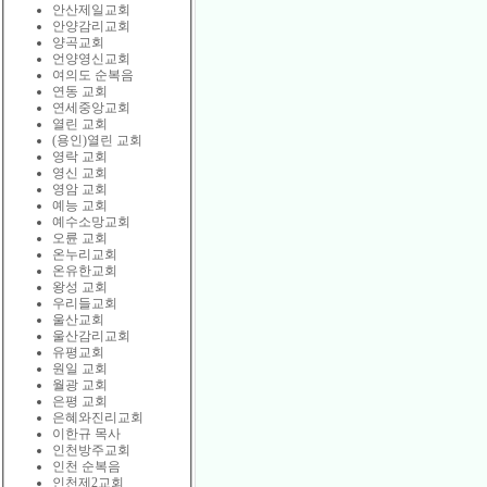
안산제일교회
안양감리교회
양곡교회
언양영신교회
여의도 순복음
연동 교회
연세중앙교회
열린 교회
(용인)열린 교회
영락 교회
영신 교회
영암 교회
예능 교회
예수소망교회
오륜 교회
온누리교회
온유한교회
왕성 교회
우리들교회
울산교회
울산감리교회
유평교회
원일 교회
월광 교회
은평 교회
은혜와진리교회
이한규 목사
인천방주교회
인천 순복음
인천제2교회