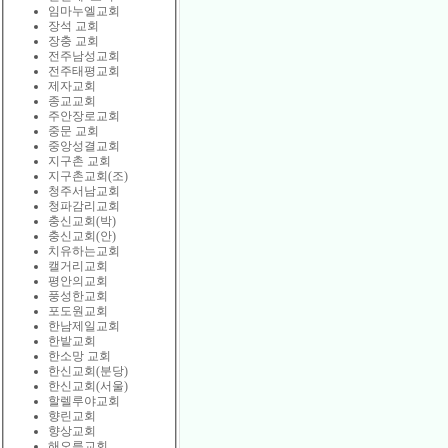
임마누엘교회
장석 교회
장충 교회
전주남성교회
전주태평교회
제자교회
종교교회
주안장로교회
중문 교회
중앙성결교회
지구촌 교회
지구촌교회(조)
청주서남교회
청파감리교회
충신교회(박)
충신교회(안)
치유하는교회
캘거리교회
평안의교회
풍성한교회
포도원교회
한남제일교회
한밭교회
한소망 교회
한신교회(분당)
한신교회(서울)
할렐루야교회
향린교회
향상교회
해오름교회