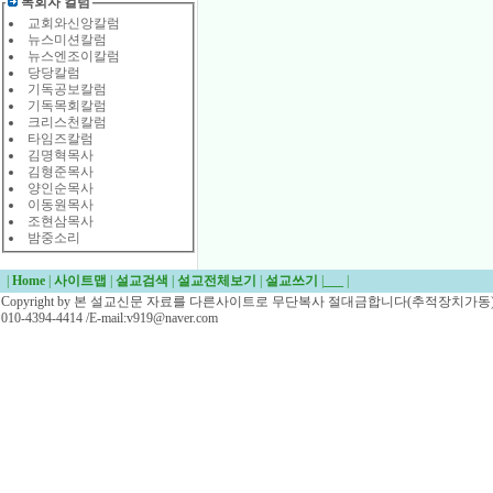
목회자 컬럼
교회와신앙칼럼
뉴스미션칼럼
뉴스엔조이칼럼
당당칼럼
기독공보칼럼
기독목회칼럼
크리스천칼럼
타임즈칼럼
김명혁목사
김형준목사
양인순목사
이동원목사
조현삼목사
밤중소리
|
Home
|
사이트맵
|
설교검색
|
설교전체보기
|
설교쓰기
|
___
|
Copyright by 본 설교신문 자료를 다른사이트로 무단복사 절대금합니다(추적장치가동)/
010-4394-4414 /E-mail:v919@naver.com