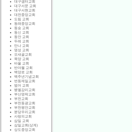
대구샘터교회
대구서문 교회
대구서현교회
대전중앙교회
도림 교회
동래중앙교회
동숭 교회
동신 교회
동안 교회
두레 교회
만나 교회
명성 교회
모새골교회
목양 교회
바울 교회
반야월 교회
백양로 교회
백주년기념교회
번동제일교회
범어 교회
벧엘감리교회
부산영락교회
부전교회
부천동광교회
부천평안교회
분당우리교회
사랑의교회
삼일 교회
삼일교회(상계)
상도중앙교회