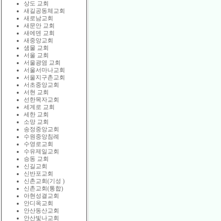
상도 교회
새길공동체교회
새로남교회
새문안 교회
새에덴 교회
새중앙교회
샘물 교회
서울 교회
서울광염 교회
서울서마나교회
서울지구촌교회
서초중앙교회
서현 교회
선한목자교회
세계로 교회
세한 교회
소망 교회
송정중앙교회
수원중앙침례
수영로교회
수유제일교회
승동 교회
신길교회
신반포교회
신촌교회(기성 )
신촌교회(통합)
아현성결교회
안디옥교회
안산동산교회
안산빛나교회