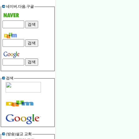
네이버.다음.구글
검색
(방송)설교 교회