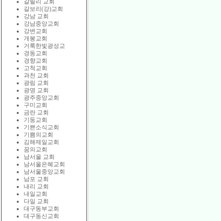
갈릴리 교회
갈보리(강)교회
강남 교회
강남중앙교회
강변교회
개봉교회
거룩한빛광성교
경동교회
경향교회
고척교회
과천 교회
광림 교회
광명 교회
광주중앙교회
구미교회
금란 교회
기둥교회
기쁜소식교회
기쁨의교회
김해제일교회
꿈의교회
남서울 교회
남서울은혜교회
남서울중앙교회
남포 교회
내리 교회
내일교회
다일 교회
대구동부교회
대구동신교회