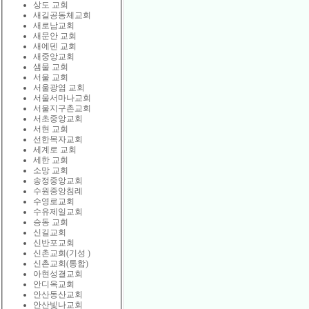
상도 교회
새길공동체교회
새로남교회
새문안 교회
새에덴 교회
새중앙교회
샘물 교회
서울 교회
서울광염 교회
서울서마나교회
서울지구촌교회
서초중앙교회
서현 교회
선한목자교회
세계로 교회
세한 교회
소망 교회
송정중앙교회
수원중앙침례
수영로교회
수유제일교회
승동 교회
신길교회
신반포교회
신촌교회(기성 )
신촌교회(통합)
아현성결교회
안디옥교회
안산동산교회
안산빛나교회