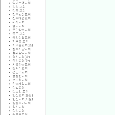
임마누엘교회
장석 교회
장충 교회
전주남성교회
전주태평교회
제자교회
종교교회
주안장로교회
중문 교회
중앙성결교회
지구촌 교회
지구촌교회(조)
청주서남교회
청파감리교회
충신교회(박)
충신교회(안)
치유하는교회
캘거리교회
평안의교회
풍성한교회
포도원교회
한남제일교회
한밭교회
한소망 교회
한신교회(분당)
한신교회(서울)
할렐루야교회
향린교회
향상교회
해오름교회