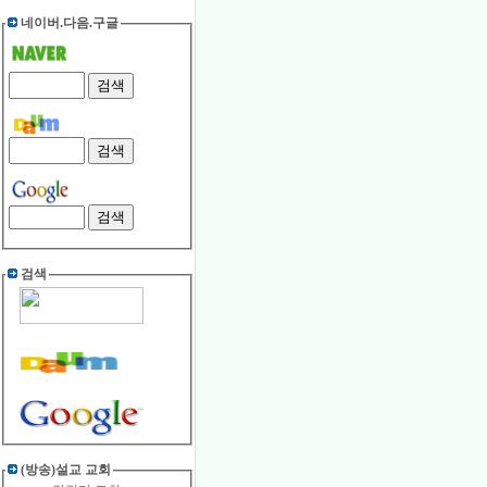
네이버.다음.구글
검색
(방송)설교 교회