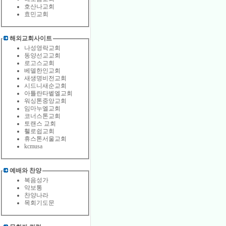
호산나교회
효민교회
해외교회사이트
나성영락교회
동양선교교회
로고스교회
베델한인교회
새생명비전교회
시드니새순교회
아틀란타벹엘교회
워싱톤중앙교회
임마누엘교회
코너스톤교회
토랜스 교회
휄로쉽교회
휴스톤서울교회
kcmusa
예배와 찬양
복음성가
악보통
찬양나라
목회기도문