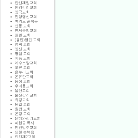
안산제일교회
안양감리교회
양곡교회
언양영신교회
여의도 순복음
연동 교회
연세중앙교회
열린 교회
(용인)열린 교회
영락 교회
영신 교회
영암 교회
예능 교회
예수소망교회
오륜 교회
온누리교회
온유한교회
왕성 교회
우리들교회
울산교회
울산감리교회
유평교회
원일 교회
월광 교회
은평 교회
은혜와진리교회
이한규 목사
인천방주교회
인천 순복음
인천제2교회