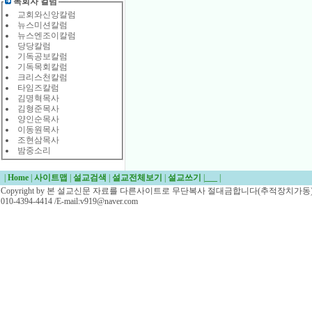
목회자 컬럼
교회와신앙칼럼
뉴스미션칼럼
뉴스엔조이칼럼
당당칼럼
기독공보칼럼
기독목회칼럼
크리스천칼럼
타임즈칼럼
김명혁목사
김형준목사
양인순목사
이동원목사
조현삼목사
밤중소리
|
Home
|
사이트맵
|
설교검색
|
설교전체보기
|
설교쓰기
|
___
|
Copyright by 본 설교신문 자료를 다른사이트로 무단복사 절대금합니다(추적장치가동)/
010-4394-4414 /E-mail:v919@naver.com