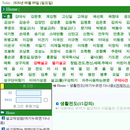
Today :
2026년 08월 09일 (일요일)
Home
[
생활전도(15강의)]
홈
강대식
강문호
계강현
고신일
고재성
곽선희
곽창대
권
김성수
김승규
김양인
김영훈
김용혁
김원효
김은호
김의식
김
류영모
명설교(A)
명설교(B)
명설교(C)
문기태
박병은
박봉수
석기현
손재호
송기성
스데반황
신만교
신현식
안두익
안효관
유평교회
이강웅
이건기
이국진
이규현
이기복
이대성
이동원
이은규
이익환
이일기
이재철.박영선
이재훈
이정원
이정익
이
조봉희
조상호
조성노
조영식
조용기
조학환
조향록
주준태
지
홍순관
홍정길.임영수
홍종일
외국목사님
.
괄사(왕)
기도문
(1
예화
성구자료
강해설교
절기설교
창립,전도,헌신,세례.주례사
어린이.
에
욥
시
잠
전도
아
사
렘
애
겔
단
호
욜
암
옵
살전
살후
딤전
딤후
딛
몬
히
약
벧전
벧후
요일
요
성구단어찾기
이야기성경
설교(틀)구성하기
자주사용하는본문
구약사건
Home
>
생활전도(여기누르면 다나옴)(
전체리스
:: 로그인 ::
ID
PASS
생활전도(15강의)
로그인
회원가입
♣† 대화에는 유머가 필요하다 사람들은 긴장속에
Home
설교작성법(여기누르면 다나
옴)
설교잘하는 방법(여기누르면