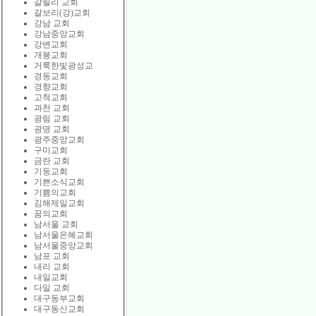
갈릴리 교회
갈보리(강)교회
강남 교회
강남중앙교회
강변교회
개봉교회
거룩한빛광성교
경동교회
경향교회
고척교회
과천 교회
광림 교회
광명 교회
광주중앙교회
구미교회
금란 교회
기둥교회
기쁜소식교회
기쁨의교회
김해제일교회
꿈의교회
남서울 교회
남서울은혜교회
남서울중앙교회
남포 교회
내리 교회
내일교회
다일 교회
대구동부교회
대구동신교회