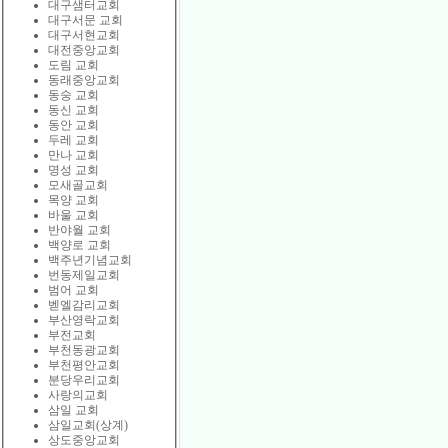
대구샘터교회
대구서문 교회
대구서현교회
대전중앙교회
도림 교회
동래중앙교회
동숭 교회
동신 교회
동안 교회
두레 교회
만나 교회
명성 교회
모새골교회
목양 교회
바울 교회
반야월 교회
백양로 교회
백주년기념교회
번동제일교회
범어 교회
벧엘감리교회
부산영락교회
부전교회
부천동광교회
부천평안교회
분당우리교회
사랑의교회
삼일 교회
삼일교회(상계)
상도중앙교회