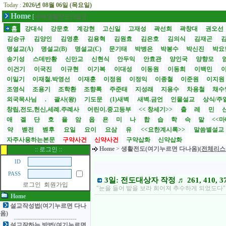
Today :
2026년 08월 06일 (목요일)
Home
[
새벽생활전도(3일)]
홈
강대식
강문호
계강현
고신일
고재성
곽선희
곽창대
권오선
김승규
김양인
김영훈
김용혁
김원효
김은호
김의식
김재곤
명설교(A)
명설교(B)
명설교(C)
문기태
박병은
박봉수
박신진
박요
송기성
스데반황
신만교
신현식
안두익
안효관
양인국
양향모
이건기
이국진
이규현
이기복
이대성
이동원
이동희
이백민
이일기
이재철.박영선
이재훈
이정원
이정익
이종철
이준원
이지원
조영식
조용기
조학환
조향록
주준태
지성래
지용수
차용철
채수
외국목사님
.
괄사(왕)
기도문
(1)새벽
새벽.금언
인물설교
상식/주
창립,전도,헌신,세례.주례사
어린이.중고등부
<< 창세기>>
출
레
민
애
겔
단
호
욜
암
옵
욘
미
나
합
습
학
슥
말
<<
약
벧전
벧후
요일
요이
요삼
유
<<요한계시록>>
말씀별설교
자주사용하는본문
구약사건
신약사건
구약삽화
신약삽화
Home
>
생활전도(여기누르면 다나옴)(
전체리스
:: 로그인 ::
ID
PASS
3일: 전도대상자 작정 ♬ 261, 410, 3
로그인
회원가입
"눈을 들어 밭을 보라 희어져 추수하게 되었도다" (요
Home
설교작성법(여기누르면 다나
옴)
설교잘하는 방법(여기누르면