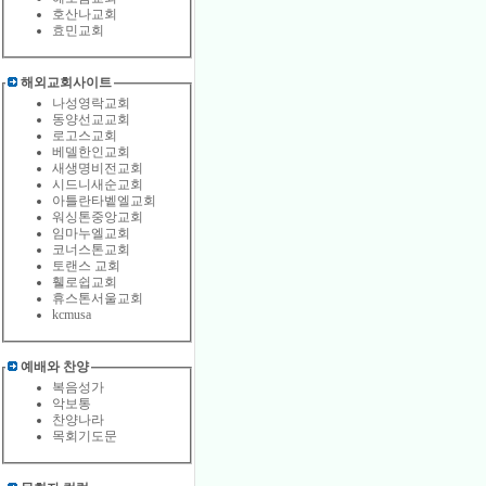
호산나교회
효민교회
해외교회사이트
나성영락교회
동양선교교회
로고스교회
베델한인교회
새생명비전교회
시드니새순교회
아틀란타벹엘교회
워싱톤중앙교회
임마누엘교회
코너스톤교회
토랜스 교회
휄로쉽교회
휴스톤서울교회
kcmusa
예배와 찬양
복음성가
악보통
찬양나라
목회기도문