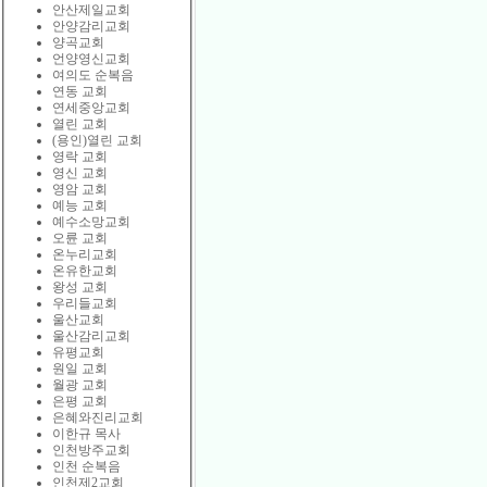
안산제일교회
안양감리교회
양곡교회
언양영신교회
여의도 순복음
연동 교회
연세중앙교회
열린 교회
(용인)열린 교회
영락 교회
영신 교회
영암 교회
예능 교회
예수소망교회
오륜 교회
온누리교회
온유한교회
왕성 교회
우리들교회
울산교회
울산감리교회
유평교회
원일 교회
월광 교회
은평 교회
은혜와진리교회
이한규 목사
인천방주교회
인천 순복음
인천제2교회