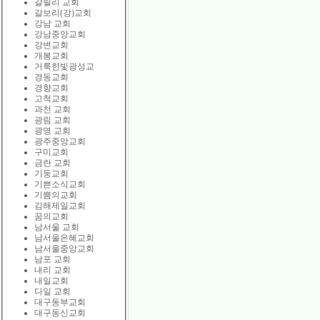
갈릴리 교회
갈보리(강)교회
강남 교회
강남중앙교회
강변교회
개봉교회
거룩한빛광성교
경동교회
경향교회
고척교회
과천 교회
광림 교회
광명 교회
광주중앙교회
구미교회
금란 교회
기둥교회
기쁜소식교회
기쁨의교회
김해제일교회
꿈의교회
남서울 교회
남서울은혜교회
남서울중앙교회
남포 교회
내리 교회
내일교회
다일 교회
대구동부교회
대구동신교회