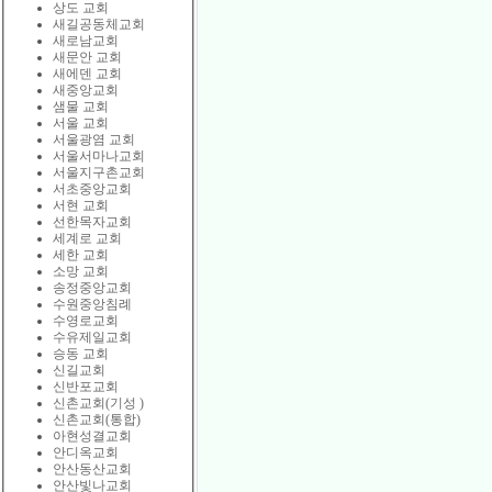
상도 교회
새길공동체교회
새로남교회
새문안 교회
새에덴 교회
새중앙교회
샘물 교회
서울 교회
서울광염 교회
서울서마나교회
서울지구촌교회
서초중앙교회
서현 교회
선한목자교회
세계로 교회
세한 교회
소망 교회
송정중앙교회
수원중앙침례
수영로교회
수유제일교회
승동 교회
신길교회
신반포교회
신촌교회(기성 )
신촌교회(통합)
아현성결교회
안디옥교회
안산동산교회
안산빛나교회