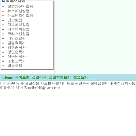
목회자 컬럼
교회와신앙칼럼
뉴스미션칼럼
뉴스엔조이칼럼
당당칼럼
기독공보칼럼
기독목회칼럼
크리스천칼럼
타임즈칼럼
김명혁목사
김형준목사
양인순목사
이동원목사
조현삼목사
밤중소리
|
Home
|
사이트맵
|
설교검색
|
설교전체보기
|
설교쓰기
|
___
|
Copyright by 본 설교신문 자료를 다른사이트로 무단복사 절대금합니다(추적장치가동)/
010-4394-4414 /E-mail:v919@naver.com