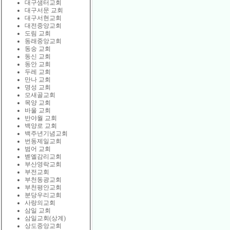
대구샘터교회
대구서문 교회
대구서현교회
대전중앙교회
도림 교회
동래중앙교회
동숭 교회
동신 교회
동안 교회
두레 교회
만나 교회
명성 교회
모새골교회
목양 교회
바울 교회
반야월 교회
백양로 교회
백주년기념교회
번동제일교회
범어 교회
벧엘감리교회
부산영락교회
부전교회
부천동광교회
부천평안교회
분당우리교회
사랑의교회
삼일 교회
삼일교회(상계)
상도중앙교회