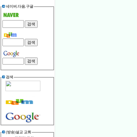
네이버.다음.구글
검색
(방송)설교 교회