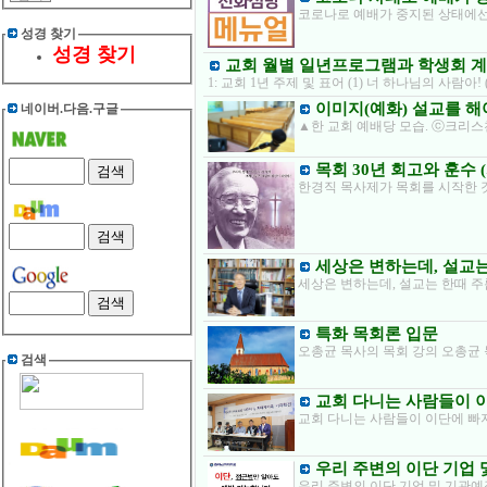
코로나로 예배가 중지된 상태에선
성경 찾기
성경 찾기
교회 월별 일년프로그램과 학생회 
1: 교회 1년 주제 및 표어 (1) 너 하나님의 사람아!
이미지(예화) 설교를 해
네이버.다음.구글
▲한 교회 예배당 모습. ⓒ크리
목회 30년 회고와 훈수 (
한경직 목사제가 목회를 시작한 것은
세상은 변하는데, 설교는
세상은 변하는데, 설교는 한때 주
특화 목회론 입문
오총균 목사의 목회 강의 오총균 
검색
교회 다니는 사람들이 
교회 다니는 사람들이 이단에 빠지는 
우리 주변의 이단 기업 
우리 주변의 이단 기업 및 기관예장