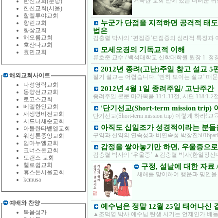
거룩한 교회 안에 있는 더러운 귀신
한신교회(분당)
한신교회(서울)
할렐루야교회
누군가 단점을 지적하면 공격적 태도로
향린교회
향상교회
법은
해오름교회
김충렬 박사의 ‘편집증’편집증의 심리적 특징과
호산나교회
모세오경의 기독교적 이해
효민교회
류호준 교수 / 백석대학교 신학대학원 원장 1.
2012년 종려(고난)주일 참고 설교 5
해외교회사이트
절기 설교는 어렵습니다. ‘뻔히 보이는 설교’ 때
나성영락교회
2012년 4월 1일 종려주일/ 고난주간
동양선교교회
종려주일 본문 마가복음 11:1-11절, 시편 118:1-2절,
로고스교회
베델한인교회
'단기선교(Short-term mission tr
새생명비전교회
단기선교(Short-term mission trip) 이렇
시드니새순교회
아직도 십일조가 성경적이라는 분들
아틀란타벹엘교회
구약과 신약의 연속성과 비연속성 박창진5016park
워싱톤중앙교회
임마누엘교회
감정을 쌓아놓기만 하면, 우울증으로 
코너스톤교회
김충렬 박사의 ‘우울증’ ▲김충렬 박사(한일장신
토랜스 교회
휄로쉽교회
구정, 설날에 대한 자료 
휴스톤서울교회
· 새해를 맞이하여 행운과 평안을
kcmusa
예배와 찬양
예수님은 정말 12월 25일 태어나신 
복음성가
▲조덕영 박사 예수님 탄생 시기는 언제인가 베들