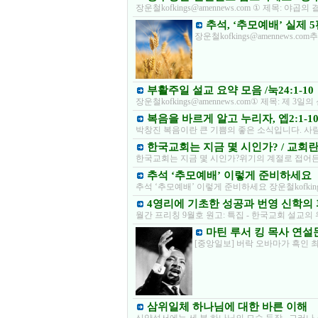
장운철kofkings@amennews.com ① 제목: 야
추석, ‘추모예배’ 실제 5편 
장운철kofkings@amennews
부활주일 설교 요약 모음 /눅24:1-10
장운철kofkings@amennews.com① 제목: 제
복음을 바르게 알고 누리자, 엡2:1-1
박창진 복음이란 큰 기쁨의 좋은 소식입니다. 사
한국교회는 지금 몇 시인가? / 교회
한국교회는 지금 몇 시인가?위기의 계절로 접어
추석 ‘추모예배’ 이렇게 준비하세요
추석 ‘추모예배’ 이렇게 준비하세요 장운철kofking
4영리에 기초한 성공과 번영 신학의 
월간 프리칭 9월호 원고: 특집 - 한국교회 설교의
마틴 루서 킹 목사 연설
[중앙일보] 버락 오바마가 흑인 
삼위일체 하나님에 대한 바른 이해