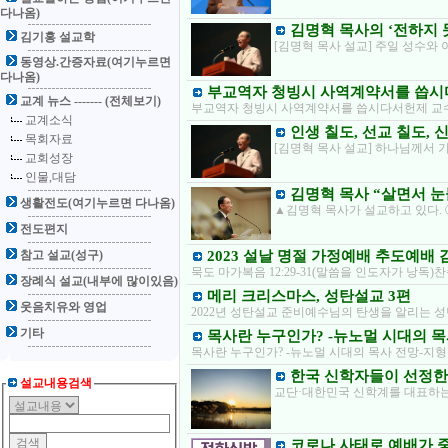
다나옴)
김명혁 목사의 ‘전하지 못
김기홍 설교학
[김명혁 목사 설교] 주일 성수와
동영상.간증자료(여기누르면
다나옴)
부교역자 청빙시 사역계약서를 씁시
교계 뉴스 ------- (전체보기)
부교역자 청빙시 사역계약서를 씁시다서헌제 교수의 
교계소식
인생 칠도, 선교 칠도, 
목회자료
[김명혁 목사 설교] 하나님께서 기
교회성장
인물,대담
김명혁 목사 “살면서 눈
생활전도(여기누르면 다나옴)
▲김명혁 목사가 설교하고 있다. ⓒ
전도편지
참고 설교(성구)
2023 설날 명절 가정예배 추도예배
묵도 마가복음 12:29-31(말씀을 인도자가 낭독)찬송3
장례식 설교(내부에 많이있음)
메리 크리스마스, 성탄설교 3편
웃음치유와 영업
2022년 성탄설교 준비예수님의 탄생을 알리는 성
기타
목사란 누구인가? -뉴노멀 시대의 목
목사란 누구인가? -뉴노멀 시대의 목사 전망-지
한국 신학자들이 선정한
설교내용검색
교단·대한민국 신학계를 대표하는
코로나 사태로 예배가 