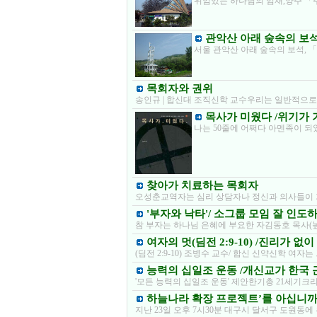
위엄있는 하나님의 임재,양주 「
관악산 아래 숲속의 보
서울 관악산 아래 숲속의 보석,
목회자와 권위
송인규 | 합신대 조직신학 교수우리는 일반적으로 
목사가 미웠다 /위기가
나는 50줄에 어쩌다 아멘족이 되
찾아가 치료하는 목회자
오성춘교역자는 심리 상담자나 정신과 의사들이 가
'부자와 낙타'/ 소그룹 모임 잘 인도
참 부자는 하나님 은혜에 부요한 자김동호 목사(
여자의 멋(딤전 2:9-10) /진리가 
(딤전 2:9-10) 조병수 교수/ 합신 신약신학 
능력의 십일조 운동 /개신교가 한국
'모든 능력의 십일조 운동' 제안한기총 21세기크
하늘나라 확장 프로젝트’를 아십니까
지난 23일 오후 7시30분 대구시 달서구 도원동