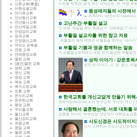
※한줄 독후감/ 결국 유진 피터슨은 ‘큰, 대형 목
신촌교회(통합)
아현성결교회
동성애자들의 사전에서 ‘
안디옥교회
▲ 왼쪽부터 ‘레인보우’(rainbow),
안산동산교회
안산빛나교회
고난주간·부활절 설교
안산제일교회
① 제목: 죽음을 죽인 죽음성구: 마태복음 27:26
안양감리교회
부활절 설교자를 위한 참고 자료
양곡교회
: 부활절의 원래 명칭은 유월절을 뜻하는 ‘파스
언양영신교회
여의도 순복음
부활절 기쁨과 영광 함께하는 말씀
연동 교회
㉠ 부활절교회력에서 제일 먼저 형성된 부활절은 
연세중앙교회
열린 교회
성막 이야기 / 강문호목
(용인)열린 교회
성막 첫 이야기- 소, 양, 염소
영락 교회
영신 교회
영암 교회
예능 교회
예수소망교회
오륜 교회
온누리교회
한국교회를 개신교답게 만들기 위해
온유한교회
최재석|jschoi@cnu.ac.kr 한국교회, 무늬만
왕성 교회
사랑해서 결혼했는데, 서로 대화를 
우리들교회
울산교회
김충렬 박사의 ‘부부상담’상담적인 대화법▲김
울산감리교회
사도신경은 사도적이지도
유평교회
다시 고백하는 사도신경강문호|mhka
원일 교회
월광 교회