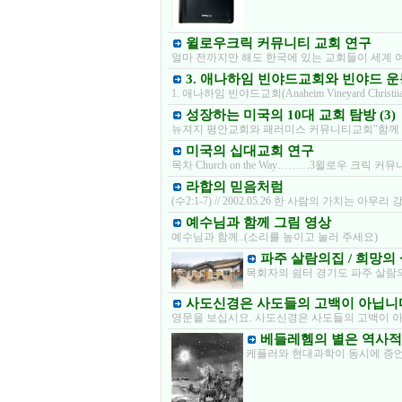
윌로우크릭 커뮤니티 교회 연구
얼마 전까지만 해도 한국에 있는 교회들이 세계 여
3. 애나하임 빈야드교회와 빈야드 운
1. 애나하임 빈야드교회(Anaheim Vineyard Christ
성장하는 미국의 10대 교회 탐방 (3)
뉴져지 평안교회와 패러미스 커뮤니티교회"함께 
미국의 십대교회 연구
목차 Church on the Way………3윌로우 
라합의 믿음처럼
(수2:1-7) // 2002.05.26 한 사람의 가치는
예수님과 함께 그림 영상
예수님과 함께..(소리를 높이고 눌러 주세요)
파주 살람의집 / 희망의
목회자의 쉼터 경기도 파주 살람의
사도신경은 사도들의 고백이 아닙니
영문을 보십시요. 사도신경은 사도들의 고백이 아닙니다.
베들레헴의 별은 역사적
케플러와 현대과학이 동시에 증언