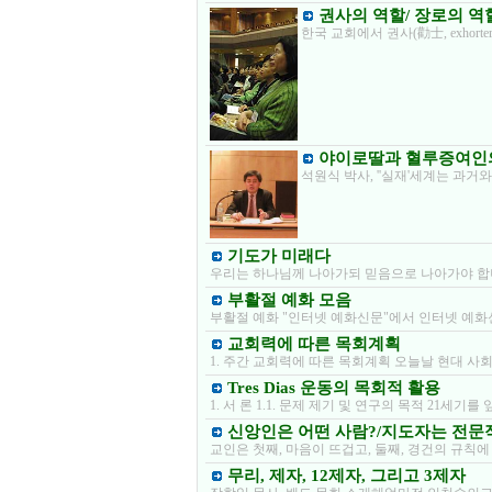
권사의 역할/ 장로의 역
한국 교회에서 권사(勸士, exho
야이로딸과 혈루증여인의
석원식 박사, ''실재'세계는 과
기도가 미래다
우리는 하나님께 나아가되 믿음으로 나아가야 합
부활절 예화 모음
부활절 예화 "인터넷 예화신문"에서 인터넷 예화신문 바로
교회력에 따른 목회계획
1. 주간 교회력에 따른 목회계획 오늘날 현대 사
Tres Dias 운동의 목회적 활용
1. 서 론 1.1. 문제 제기 및 연구의 목적 21세
신앙인은 어떤 사람?/지도자는 전
교인은 첫째, 마음이 뜨겁고, 둘째, 경건의 규칙에
무리, 제자, 12제자, 그리고 3제자