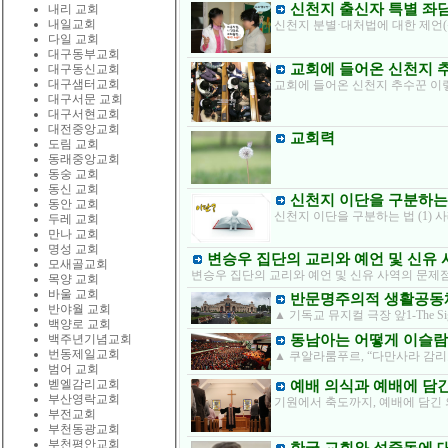
신천지 출신자 특별 좌담
내리 교회
내일교회
신천지 분별·대처법에 대한 제언(상
다일 교회
대구동부교회
교회에 들어온 신천지 
대구동신교회
대구샘터교회
교회에 들어온 신천지 추수꾼 이
대구서문 교회
대구서현교회
대전중앙교회
교회력
도림 교회
동래중앙교회
동숭 교회
동신 교회
신천지 이단을 구분하는 법 (1) 
동안 교회
신천지 이단을 구분하는 법 (1) 
두레 교회
만나 교회
명성 교회
변승우 집단의 교리와 예언 및 신유
모새골교회
변승우 집단의 교리와 예언 및 신유 사역의 문제점
목양 교회
바울 교회
반문명주의적 생활공동
반야월 교회
▲ 기독교 뮤지컬 극장 앞1-The S
백양로 교회
백주년기념교회
동남아는 어떻게 이슬람
번동제일교회
▲ 쿠알라룸푸르, “다만사라 감리교회” 주
범어 교회
벧엘감리교회
예배 의식과 예배에 담긴
부산영락교회
기원에서 축도까지, 예배에 담긴 
부전교회
부천동광교회
부천평안교회