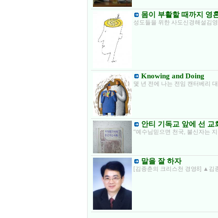
몸이 부활할 때까지 영혼
성도들을 위한 사도신경해설김영재
Knowing and Doing
몇 년 전에 나는 전임 캔터베리
안티 기독교 앞에 선 교
“예수님믿으면 천국, 불신자는 지
말을 잘 하자
[김종춘의 크리스천 경영8] ▲김