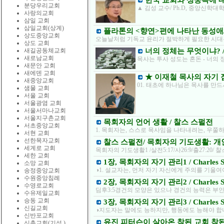
한국 교회와 성중독에 
분당우리교회
▲ 김성 교수/ Ph.D, 중앙신
사랑의교회
삼일 교회
삼일교회(상계)
플라톤의 <향연>편에 나타난 동성애
상도중앙교회
오늘날처럼 기독교 윤리가 절박하게 필요한 시대는
상도 교회
새길공동체교회
너의 정체는 무엇이냐? / 
새로남교회
목사는 투사 성도는 혼돈 - 너의 정체
새문안 교회
새에덴 교회
★ 이재철 목사의 자기 점
새중앙교회
01. 태초에 하나님은 목사를 만
샘물 교회
서울 교회
서울광염 교회
서울서마나교회
서울지구촌교회
목회자의 언어 생활 / 찰스 스펄전
서초중앙교회
1. 목회자는, 스스로 목사임을 나타내려는, 우쭐
서현 교회
선한목자교회
찰스 스펄전/ 목회자의 기도생활: 
세계로 교회
목회자의 기도생활1 /살전5:17/사26:9/출27:2
세한 교회
1장, 목회자의 자기 관리1 / Charles S
소망 교회
◑1. 설교자는, 먼저 자기 자신에게 주의를 기울여
송정중앙교회
수원중앙침례
2장, 목회자의 자기 관리2 / Charles S
수영로교회
딤후3:5경건의 모양은 있으나 경건의 능력은 부인
수유제일교회
승동 교회
3장, 목회자의 자기 관리3 / Charles S
신길교회
◑지도자는 말에도 능하지만, 행동에도 능해야 합니
신반포교회
유진 피터슨이 살아온 참된 교회 참
신촌교회(기성 )