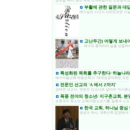
장학일 목사, 밴드 목회 소개해얼마전 인천숭의교회
부활에 관한 질문과 대
예수님의 시신이 사라진것은 사실인
고난주간] 어떻게 보내
… 예수의 행적따라 삶을 성찰하
특성화된 목회를 추구한다/ 하늘나
예수마을교회 박용순목사 “세계성공대학은 모든 
전문인 선교의 'A 에서 Z까지'
김태연 선교사, '전문인 선교사로 살아라' 저서
폭풍 전야의 청소년/ 지구촌교회, 
손종국의 청소년 교육(5)청소년기를 '질풍과 노도'(S
한국 교회, 하나님 중심
권성수 박사, 개혁신학 입장에서 