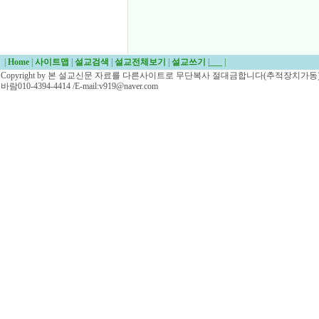
|
Home
|
사이트맵
|
설교검색
|
설교전체보기
|
설교쓰기
|
___
|
Copyright by 본 설교신문 자료를 다른사이트로 무단복사 절대금합니다(추적장치가동)/
바람010-4394-4414 /E-mail:v919@naver.com