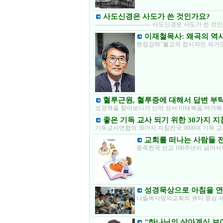
사도신경은 사도가 쓴 것인가요?
---------------------------- 사도신경은 
이재철목사: 왜곡의 역
현장강좌"불교의 창시자인 석가모니의 
혈루근원, 혈루증에 대해서 답변 
성경책을 찾아보다가 신약 성서 마태복음 마가복
좋은 기독 교사 되기 위한 30가지 
기독교사연합의 30가지 지침전국 3000여 기독 교
교회를 떠나는 사람들 
종족한국 선교 100주년이 넘어
성경묵상으로 아침을 연다
나들목사랑의교회의 큐티 중심 
"하나님의 살아계심 보