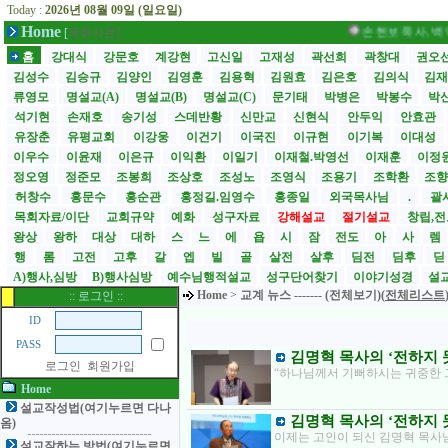
Today :
2026년 08월 09일 (일요일)
Home
손현보 목사, 백악관에서 트
[
목회자료]
홈
강대식
강문호
계강현
고신일
고재성
곽선희
곽창대
권오
김성수
김승규
김양인
김영훈
김용혁
김원효
김은호
김의식
김
류영모
명설교(A)
명설교(B)
명설교(C)
문기태
박병은
박봉수
박
석기현
손재호
송기성
스데반황
신만교
신현식
안두익
안효관
유장춘
유평교회
이강웅
이건기
이국진
이규현
이기복
이대성
이우수
이윤재
이은규
이익환
이일기
이재철.박영선
이재훈
이정
정오영
정준모
조봉희
조상호
조성노
조영식
조용기
조학환
조
허창수
홍문수
홍순관
홍정길.임영수
홍종일
외국목사님
.
괄사
목회자료/이단
교회규약
예화
성구자료
강해설교
절기설교
창립,전
왕상
왕하
대상
대하
스
느
에
욥
시
잠
전도
아
사
렘
행
롬
고전
고후
갈
엡
빌
골
살전
살후
딤전
딤후
A)행사,심방
B)행사심방
예수님행적설교
성구단어찾기
이야기성경
설교
Home
>
교계 뉴스 ------- (전체보기)(
전체리스트
:: 로그인 ::
ID
PASS
김명혁 목사의 ‘전하지 못
로그인
회원가입
“하나님께서 기뻐하시는 귀중한 
Home
설교작성법(여기누르면 다나
김명혁 목사의 ‘전하지 못
옴)
이제는 고인이 되신 김명혁 목사
설교잘하는 방법(여기누르면