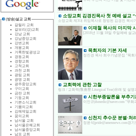
소망교회 김경진목사 첫 예배 설교 
(방송)설교 교회
소망교회 제3대 위임목사로 청빙된 김경진 목사가
갈릴리 교회
이재철 목사의 마지막 사
갈보리(강)교회
[2018년 11월 18일 주일예배 설
강남 교회
강남중앙교회
강변교회
개봉교회
목회자의 기본 자세
거룩한빛광성교
정진경 목사 희수기념문집 "목회자의 
경동교회
경향교회
고척교회
과천 교회
광림 교회
광명 교회
광주중앙교회
교회력에 관한 고찰
구미교회
링크 / 교회력(敎會歷:Liturgical Year)유래
금란 교회
시한부종말론을 부추기
기둥교회
이인규|dsmedic@naver.co
기쁜소식교회
기쁨의교회
김해제일교회
꿈의교회
신천지 추수꾼 분별·처
남서울 교회
정윤석|pride@amennews.c
남서울은혜교회
남서울중앙교회
남포 교회