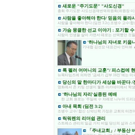
새로운 "주기도문" "사도신경"
총회 주기도문·사도신경재번역위원회(위원장 이종
사람을 좋아해야 한다/ 믿음의 플라시
사람을 좋아해야 한다 (딤전 3:2c) 조병수 교수
가슴 뭉클한 선교 이야기 : 포기할 수
사람이 인생을 살아 가면서 때로는 선택했던 것
'하나님의 자녀로 키웁니
기대협 김선요 대표간사 인터뷰 
록 펠러 어머니의 교훈"/ 피스컵에 
뉴욕타임즈에 의하면 ‘금세기 갑부 16인’에는 미국의
당신의 말 한마디가 세상을 바꾼다 
영화에서 존 키팅 선생이 웰튼 아카데미에서 학
'하나님의 자리'실종된 예배
한 교회 원로는 '주일에 수 차례로 나누어 드리
아내 목회 (딤전 3:2)
조병수 교수/ 합신 신약신학 가정은 교회의 터전이
릭워렌의 리더쉽 관리
스트레스 관리의 일곱 가지 비밀 당신의 삶과 스
「주내교회」/ 부동산 