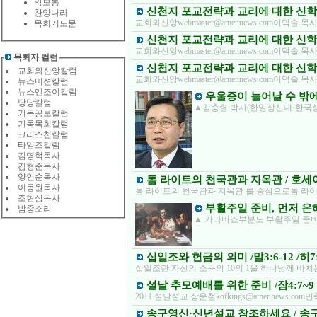
악보통
신천지 포교전략과 교리에 대한 신학적
찬양나라
교회와신앙webmaster@amennews.com이덕
목회기도문
신천지 포교전략과 교리에 대한 신학적
교회와신앙webmaster@amennews.com이덕
목회자 컬럼
신천지 포교전략과 교리에 대한 신학적
교회와신앙칼럼
교회와신앙webmaster@amennews.com이덕
뉴스미션칼럼
뉴스엔조이칼럼
우울증이 늘어날 수 밖에
당당칼럼
▲김충렬 박사(한일장신대·한국상
기독공보칼럼
기독목회칼럼
크리스천칼럼
타임즈칼럼
김명혁목사
김형준목사
양인순목사
톰 라이트의 천국관과 지옥관 / 호세
이동원목사
톰 라이트의 천국관과 지옥관 를 중심으로톰 라이
조현삼목사
부활주일 준비, 먼저 은
밤중소리
▲ 카라바죠부분도 부활주일 준비, 먼저
십일조와 헌금의 의미 /말3:6-12 /히7:
십일조란 자신의 소득의 10의 1을 하나님께 바치
설날 추모예배를 위한 준비 /잠4:7~9
2011 설날설교 장운철kofkings@amennews
송구영신·신년설교 참조하세요 / 송