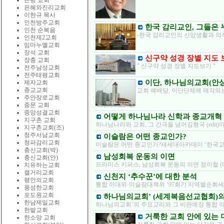
은평 교회
은혜와진리교회
이한규 목사
인천방주교회
한국 감리교인, 그들은
인천 순복음
-한국 감리교인의 신앙생활과 의식
인천제2교회
임마누엘교회
장석 교회
신구약 성경 장별 지도 
장충 교회
" 신구약 성경 장별 지도보기 "
전주남성교회
전주태평교회
이단, 하나님의교회(안상
제자교회
종교교회
교회 예배당, 이단단체에 매각되는
주안장로교회
중문 교회
중앙성결교회
어떻게 하나님나라 신학과 종교개혁 
지구촌 교회
하나님나라와 교회, 그 간극을 넘어김형국 (edit
지구촌교회(조)
청주서남교회
이슬람은 어떤 종교인가?
청파감리교회
이슬람은 어떤 종교인가?새세대아카데미 ‘한국교회와
충신교회(박)
남성회복 운동의 이면
충신교회(안)
프라미스 키퍼스, 남성회복 운동의 이면 정이철 
치유하는교회
캘거리교회
신천지 ‘추수꾼’에 대한 분석
평안의교회
통합 이대위·이슬람대책위 ‘97회기 지역별순회세미나’
풍성한교회
포도원교회
하나님의교회’ (세계복음선교협회)의
한남제일교회
하나님의교회’의 주요교리와 그 비판예장 통합 
한밭교회
거룩한 교회 안에 있는 
한소망 교회