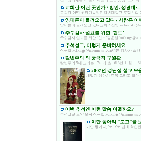
신약성서에는 세 분 하나님의 모습 등장...그러나
교회란 어떤 곳인가 / 방언, 성경대로
교회란 어떤 곳인가박일민칼빈대학교 조직신학 교수교회
양태론이 몰려오고 있다 / 사람은 
양태론이 몰려오고 있다교회와신앙 webmaster@
추수감사 설교를 위한 ‘힌트’
추수감사 설교를 위한 ‘힌트’장운철 kofkings@a
추석설교, 이렇게 준비하세요
장운철 kofkings@amennews.com여름 행
칼빈주의 의 궁극적 구원관
칼빈주의 5대 교리는 17세기 초 1618년 11월 
2007년 성탄절 설교 모
세밑과 성탄의 축복 그리고 말씀 장운철
이번 추석엔 이런 말씀 어떨까요?
추석설교 요약 모음 장운철 kofkings@amennew
이단 동아리 "로고"를 
이단 동아리, '로고'로 쉽게 확인된