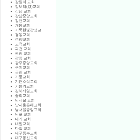
갈릴리 교회
갈보리(강)교회
강남 교회
강남중앙교회
강변교회
개봉교회
거룩한빛광성교
경동교회
경향교회
고척교회
과천 교회
광림 교회
광명 교회
광주중앙교회
구미교회
금란 교회
기둥교회
기쁜소식교회
기쁨의교회
김해제일교회
꿈의교회
남서울 교회
남서울은혜교회
남서울중앙교회
남포 교회
내리 교회
내일교회
다일 교회
대구동부교회
대구동신교회