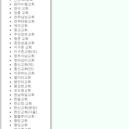
임마누엘교회
장석 교회
장충 교회
전주남성교회
전주태평교회
제자교회
종교교회
주안장로교회
중문 교회
중앙성결교회
지구촌 교회
지구촌교회(조)
청주서남교회
청파감리교회
충신교회(박)
충신교회(안)
치유하는교회
캘거리교회
평안의교회
풍성한교회
포도원교회
한남제일교회
한밭교회
한소망 교회
한신교회(분당)
한신교회(서울)
할렐루야교회
향린교회
향상교회