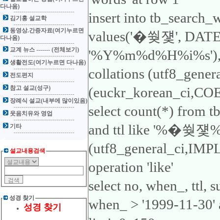
다나옴)
insert into tb_search_
김기홍 설교학
동영상.간증자료(여기누르면
values('�쒖쟻', DA
다나옴)
교계 뉴스 ------- (전체보기)
'%Y%m%d%H%i%s'), 'ttl
생활전도(여기누르면 다나옴)
collations (utf8_gene
전도편지
참고 설교(성구)
(euckr_korean_ci,COER
장례식 설교(내부에 많이있음)
select count(*) from 
웃음치유와 영업
and ttl like '%�쒖쟻%'1
기타
(utf8_general_ci,IMP
설교내용검색
operation 'like'
select no, when_, ttl,
성경 찾기
when_ > '1999-11-30'
성경 찾기