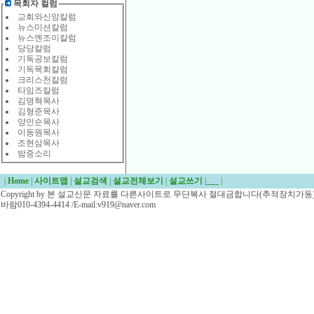
목회자 컬럼
교회와신앙칼럼
뉴스미션칼럼
뉴스엔조이칼럼
당당칼럼
기독공보칼럼
기독목회칼럼
크리스천칼럼
타임즈칼럼
김명혁목사
김형준목사
양인순목사
이동원목사
조현삼목사
밤중소리
|
Home
|
사이트맵
|
설교검색
|
설교전체보기
|
설교쓰기
|
___
|
Copyright by 본 설교신문 자료를 다른사이트로 무단복사 절대금합니다(추적장치가동)/
바람010-4394-4414 /E-mail:v919@naver.com