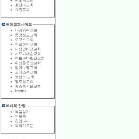
해오름교회
호산나교회
효민교회
해외교회사이트
나성영락교회
동양선교교회
로고스교회
베델한인교회
새생명비전교회
시드니새순교회
아틀란타벹엘교회
워싱톤중앙교회
임마누엘교회
코너스톤교회
토랜스 교회
휄로쉽교회
휴스톤서울교회
kcmusa
예배와 찬양
복음성가
악보통
찬양나라
목회기도문