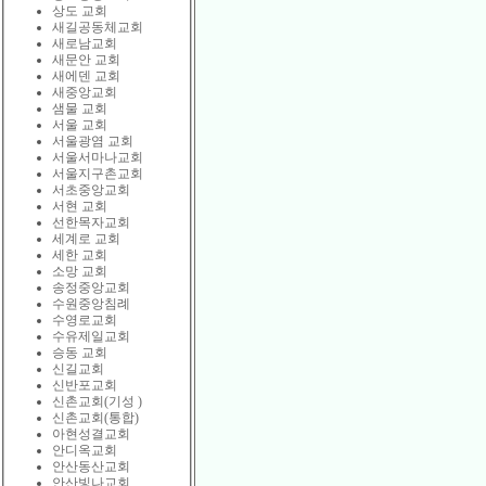
상도 교회
새길공동체교회
새로남교회
새문안 교회
새에덴 교회
새중앙교회
샘물 교회
서울 교회
서울광염 교회
서울서마나교회
서울지구촌교회
서초중앙교회
서현 교회
선한목자교회
세계로 교회
세한 교회
소망 교회
송정중앙교회
수원중앙침례
수영로교회
수유제일교회
승동 교회
신길교회
신반포교회
신촌교회(기성 )
신촌교회(통합)
아현성결교회
안디옥교회
안산동산교회
안산빛나교회