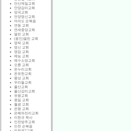
안산제일교회
안양감리교회
양곡교회
언양영신교회
여의도 순복음
연동 교회
연세중앙교회
열린 교회
(용인)열린 교회
영락 교회
영신 교회
영암 교회
예능 교회
예수소망교회
오륜 교회
온누리교회
온유한교회
왕성 교회
우리들교회
울산교회
울산감리교회
유평교회
원일 교회
월광 교회
은평 교회
은혜와진리교회
이한규 목사
인천방주교회
인천 순복음
인천제2교회