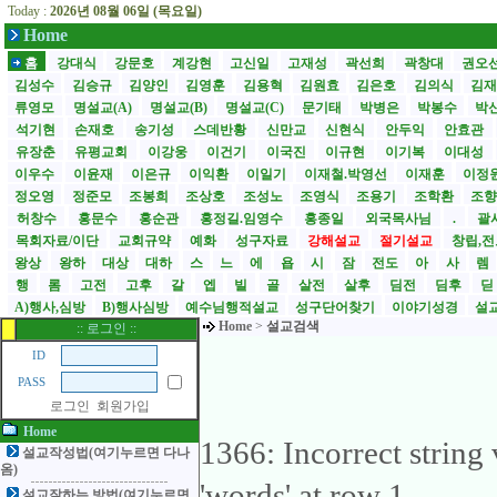
Today :
2026년 08월 06일 (목요일)
Home
홈
강대식
강문호
계강현
고신일
고재성
곽선희
곽창대
권오
김성수
김승규
김양인
김영훈
김용혁
김원효
김은호
김의식
김
류영모
명설교(A)
명설교(B)
명설교(C)
문기태
박병은
박봉수
박
석기현
손재호
송기성
스데반황
신만교
신현식
안두익
안효관
유장춘
유평교회
이강웅
이건기
이국진
이규현
이기복
이대성
이우수
이윤재
이은규
이익환
이일기
이재철.박영선
이재훈
이정
정오영
정준모
조봉희
조상호
조성노
조영식
조용기
조학환
조
허창수
홍문수
홍순관
홍정길.임영수
홍종일
외국목사님
.
괄사
목회자료/이단
교회규약
예화
성구자료
강해설교
절기설교
창립,전
왕상
왕하
대상
대하
스
느
에
욥
시
잠
전도
아
사
렘
행
롬
고전
고후
갈
엡
빌
골
살전
살후
딤전
딤후
A)행사,심방
B)행사심방
예수님행적설교
성구단어찾기
이야기성경
설교
Home
>
설교검색
:: 로그인 ::
ID
PASS
로그인
회원가입
Home
1366: Incorrect strin
설교작성법(여기누르면 다나
옴)
'words' at row 1
설교잘하는 방법(여기누르면