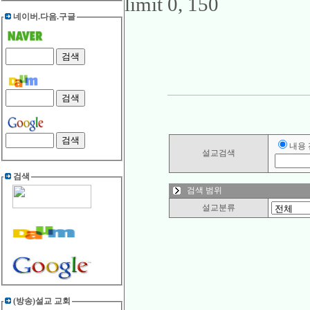
limit 0, 150
네이버.다음.구글
내용
설교검색
검색
검색 범위
설교분류
(방송)설교 교회