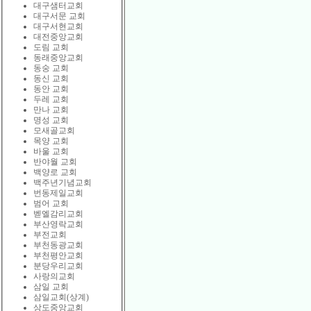
대구샘터교회
대구서문 교회
대구서현교회
대전중앙교회
도림 교회
동래중앙교회
동숭 교회
동신 교회
동안 교회
두레 교회
만나 교회
명성 교회
모새골교회
목양 교회
바울 교회
반야월 교회
백양로 교회
백주년기념교회
번동제일교회
범어 교회
벧엘감리교회
부산영락교회
부전교회
부천동광교회
부천평안교회
분당우리교회
사랑의교회
삼일 교회
삼일교회(상계)
상도중앙교회