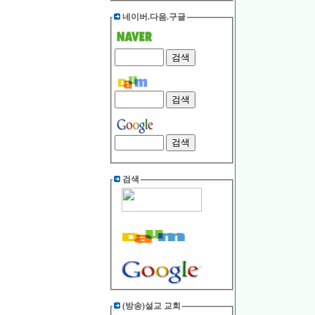
네이버.다음.구글
검색
(방송)설교 교회