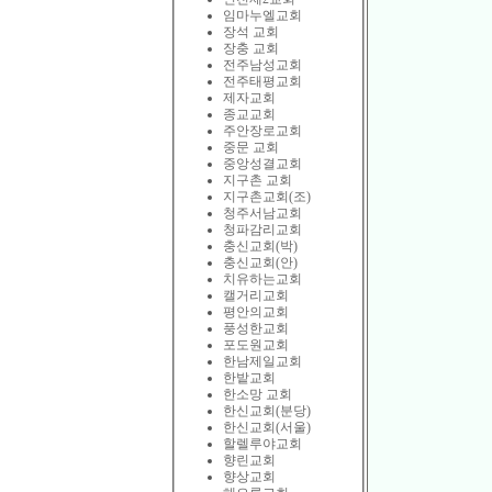
임마누엘교회
장석 교회
장충 교회
전주남성교회
전주태평교회
제자교회
종교교회
주안장로교회
중문 교회
중앙성결교회
지구촌 교회
지구촌교회(조)
청주서남교회
청파감리교회
충신교회(박)
충신교회(안)
치유하는교회
캘거리교회
평안의교회
풍성한교회
포도원교회
한남제일교회
한밭교회
한소망 교회
한신교회(분당)
한신교회(서울)
할렐루야교회
향린교회
향상교회