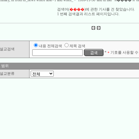
 summary, hl from tb_news where able=1 and when_ > '1999-11-30' and ttl like '%����%' or
검색어(
����
)에 관한 기사를
건 찾았습니다.
1 번째 검색결과 리스트 페이지입니다.
내용 전체검색
제목 검색
설교검색
*
+
기호를 사용할 수 
 범위
설교분류