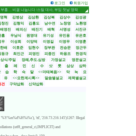
로그인
회원가입
비결 나눕니다 /스틸 대사, 부임 첫날 영락교회 방문
CBMC 한국대회 내달 12
명혁
김병삼
김삼환
김상복
김상수
김성광
김창진
김형익
김홍도
남수연
노창영
노환영
배영진
배의신
배진기
배혁
서명성
서진규
한흠
우남식
원영대
유기성
유민용
유은호
성우
이성희
이양덕
이영길
이영무
이영훈
한배
이호준
임현수
장부완
전승문
정근두
최동규
최인근
피영민
피종진
하용조
한경직
상식/주일
장례,추도.심방
가정설교
영문설교
>
출
레
민
신
수
삿
룻
삼상
삼하
합
습
학
슥
말
<<마태복음>>
막
눅
요
유
<<요한계시록>>
말씀별설교
제목별설교
사건
구약삽화
신약삽화
%Y%m%d%H%i%s'), 'ttl', '216.73.216.145')1267: Illegal
ollations (utf8_general_ci,IMPLICIT) and