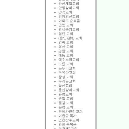
안산제일교회
안양감리교회
양곡교회
언양영신교회
여의도 순복음
연동 교회
연세중앙교회
열린 교회
(용인)열린 교회
영락 교회
영신 교회
영암 교회
예능 교회
예수소망교회
오륜 교회
온누리교회
온유한교회
왕성 교회
우리들교회
울산교회
울산감리교회
유평교회
원일 교회
월광 교회
은평 교회
은혜와진리교회
이한규 목사
인천방주교회
인천 순복음
인천제2교회