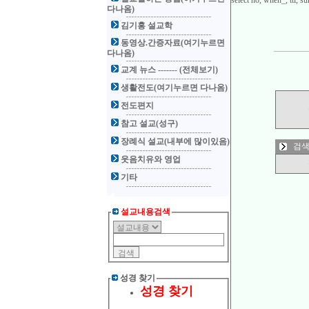
select no, when_, ttl,
다나옴)
김기홍 설교학
동영상.간증자료(여기누르면
다나옴)
교계 뉴스 ------- (전체보기)
생활전도(여기누르면 다나옴)
전도편지
참고 설교(성구)
장례식 설교(내부에 많이있음)
검색
웃음치유와 영업
기타
설교내용검색
성경 찾기
성경 찾기