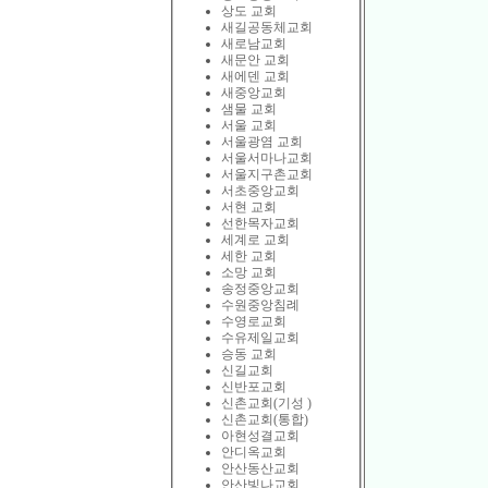
상도 교회
새길공동체교회
새로남교회
새문안 교회
새에덴 교회
새중앙교회
샘물 교회
서울 교회
서울광염 교회
서울서마나교회
서울지구촌교회
서초중앙교회
서현 교회
선한목자교회
세계로 교회
세한 교회
소망 교회
송정중앙교회
수원중앙침례
수영로교회
수유제일교회
승동 교회
신길교회
신반포교회
신촌교회(기성 )
신촌교회(통합)
아현성결교회
안디옥교회
안산동산교회
안산빛나교회