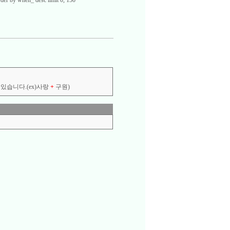
der by when_ desc limit 0, 150
있습니다.(ex)사랑
+
구원)