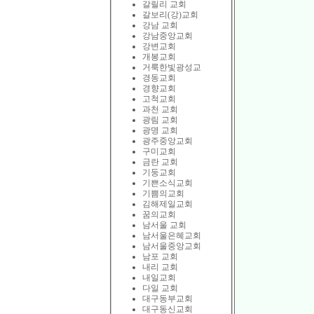
갈릴리 교회
갈보리(강)교회
강남 교회
강남중앙교회
강변교회
개봉교회
거룩한빛광성교
경동교회
경향교회
고척교회
과천 교회
광림 교회
광명 교회
광주중앙교회
구미교회
금란 교회
기둥교회
기쁜소식교회
기쁨의교회
김해제일교회
꿈의교회
남서울 교회
남서울은혜교회
남서울중앙교회
남포 교회
내리 교회
내일교회
다일 교회
대구동부교회
대구동신교회