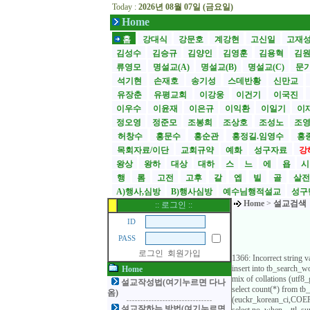
Today :
2026년 08월 07일 (금요일)
Home
홈
강대식
강문호
계강현
고신일
고재
김성수
김승규
김양인
김영훈
김용혁
김
류영모
명설교(A)
명설교(B)
명설교(C)
문
석기현
손재호
송기성
스데반황
신만교
유장춘
유평교회
이강웅
이건기
이국진
이우수
이윤재
이은규
이익환
이일기
이
정오영
정준모
조봉희
조상호
조성노
조
허창수
홍문수
홍순관
홍정길.임영수
홍
목회자료/이단
교회규약
예화
성구자료
강
왕상
왕하
대상
대하
스
느
에
욥
행
롬
고전
고후
갈
엡
빌
골
살
A)행사,심방
B)행사심방
예수님행적설교
성구
Home
>
설교검색
:: 로그인 ::
ID
PASS
로그인
회원가입
1366: Incorrect string
insert into tb_search
Home
mix of collations (utf
설교작성법(여기누르면 다나
select count(*) from t
옴)
(euckr_korean_ci,COERC
설교잘하는 방법(여기누르면