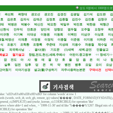
성도 6명에서 1000명으로 부흥… 
성
곽선희
곽창대
권오선
권오진
김경진
김광일
김기석
김도완
김
원효
김은호
김의식
김재곤
김정호
김종철
김진수
김진흥
김창규
기태
박병은
박봉수
박신진
박요한
박일우
박진호
박한응
박형근
신현식
안두익
안효관
양인국
양향모
염두철
오주철
오창우
옥
이규현
이기복
이대성
이동원
이동희
이백민
이삼규
이상호
이
재철.박영선
이재훈
이정원
이정익
이종철
이준원
이지원
이하준
이
영식
조용기
조학환
조향록
주준태
지성래
지용수
차용철
채수일
종일
외국목사님
.
괄사(왕)
기도문
(1)새벽
새벽.금언
인물설교
해설교
절기설교
창립,전도,헌신,세례.주례사
어린이.중고등부
<< 창세기>
시
잠
전도
아
사
렘
애
겔
단
호
욜
암
옵
욘
미
나
전
살후
딤전
딤후
딛
몬
히
약
벧전
벧후
요일
요이
요삼
단어찾기
이야기성경
설교(틀)구성하기
자주사용하는본문
구약사건
신약
 value: '\xED\x83\x80\xEB\x9D\xBD' for column 'words' at row 1
_words (words, srch_dt, srch_gb, remote_ip) values('����', DATE_FORMAT(SYSDATE(), '
8_general_ci,IMPLICIT) and (euckr_korean_ci,COERCIBLE) for operation 'like'
b_news where able=1 and when_ > '1999-11-30' and ttl like '%����%'1267: Illegal mix of c
IBLE) for operation 'like'