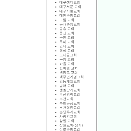
대구샘터교회
대구서문 교회
대구서현교회
대전중앙교회
도림 교회
동래중앙교회
동숭 교회
동신 교회
동안 교회
두레 교회
만나 교회
명성 교회
모새골교회
목양 교회
바울 교회
반야월 교회
백양로 교회
백주년기념교회
번동제일교회
범어 교회
벧엘감리교회
부산영락교회
부전교회
부천동광교회
부천평안교회
분당우리교회
사랑의교회
삼일 교회
삼일교회(상계)
상도중앙교회