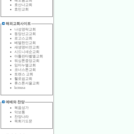
해오름교회
호산나교회
효민교회
해외교회사이트
나성영락교회
동양선교교회
로고스교회
베델한인교회
새생명비전교회
시드니새순교회
아틀란타벹엘교회
워싱톤중앙교회
임마누엘교회
코너스톤교회
토랜스 교회
휄로쉽교회
휴스톤서울교회
kcmusa
예배와 찬양
복음성가
악보통
찬양나라
목회기도문