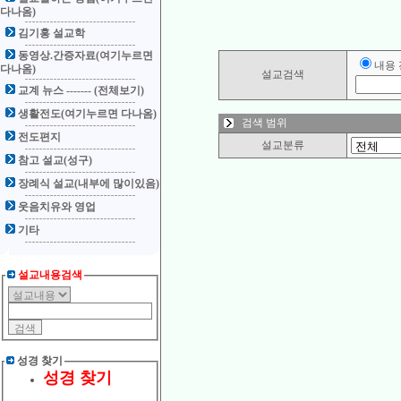
다나옴)
김기홍 설교학
동영상.간증자료(여기누르면
내용
다나옴)
설교검색
교계 뉴스 ------- (전체보기)
생활전도(여기누르면 다나옴)
검색 범위
전도편지
설교분류
참고 설교(성구)
장례식 설교(내부에 많이있음)
웃음치유와 영업
기타
설교내용검색
성경 찾기
성경 찾기