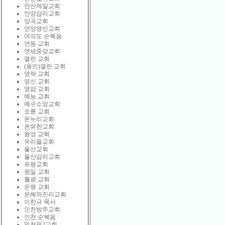
안산제일교회
안양감리교회
양곡교회
언양영신교회
여의도 순복음
연동 교회
연세중앙교회
열린 교회
(용인)열린 교회
영락 교회
영신 교회
영암 교회
예능 교회
예수소망교회
오륜 교회
온누리교회
온유한교회
왕성 교회
우리들교회
울산교회
울산감리교회
유평교회
원일 교회
월광 교회
은평 교회
은혜와진리교회
이한규 목사
인천방주교회
인천 순복음
인천제2교회