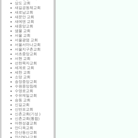
상도 교회
새길공동체교회
새로남교회
새문안 교회
새에덴 교회
새중앙교회
샘물 교회
서울 교회
서울광염 교회
서울서마나교회
서울지구촌교회
서초중앙교회
서현 교회
선한목자교회
세계로 교회
세한 교회
소망 교회
송정중앙교회
수원중앙침례
수영로교회
수유제일교회
승동 교회
신길교회
신반포교회
신촌교회(기성 )
신촌교회(통합)
아현성결교회
안디옥교회
안산동산교회
안산빛나교회