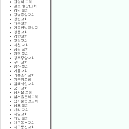
갈릴리 교회
갈보리(강)교회
강남 교회
강남중앙교회
강변교회
개봉교회
거룩한빛광성교
경동교회
경향교회
고척교회
과천 교회
광림 교회
광명 교회
광주중앙교회
구미교회
금란 교회
기둥교회
기쁜소식교회
기쁨의교회
김해제일교회
꿈의교회
남서울 교회
남서울은혜교회
남서울중앙교회
남포 교회
내리 교회
내일교회
다일 교회
대구동부교회
대구동신교회