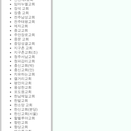
임마누엘교회
장석 교회
장충 교회
전주남성교회
전주태평교회
제자교회
종교교회
주안장로교회
중문 교회
중앙성결교회
지구촌 교회
지구촌교회(조)
청주서남교회
청파감리교회
충신교회(박)
충신교회(안)
치유하는교회
캘거리교회
평안의교회
풍성한교회
포도원교회
한남제일교회
한밭교회
한소망 교회
한신교회(분당)
한신교회(서울)
할렐루야교회
향린교회
향상교회