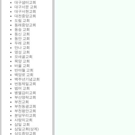
대구샘터교회
대구서문 교회
대구서현교회
대전중앙교회
도림 교회
동래중앙교회
동숭 교회
동신 교회
동안 교회
두레 교회
만나 교회
명성 교회
모새골교회
목양 교회
바울 교회
반야월 교회
백양로 교회
백주년기념교회
번동제일교회
범어 교회
벧엘감리교회
부산영락교회
부전교회
부천동광교회
부천평안교회
분당우리교회
사랑의교회
삼일 교회
삼일교회(상계)
상도중앙교회