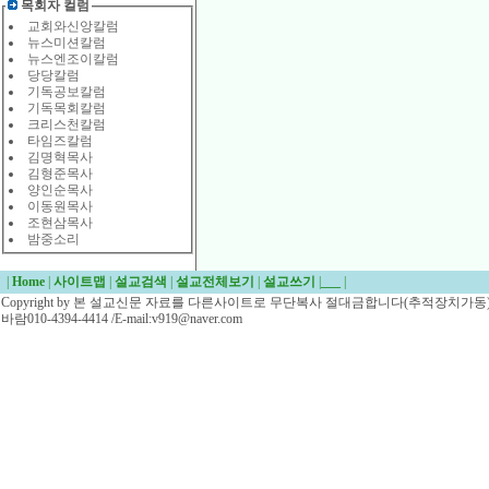
목회자 컬럼
교회와신앙칼럼
뉴스미션칼럼
뉴스엔조이칼럼
당당칼럼
기독공보칼럼
기독목회칼럼
크리스천칼럼
타임즈칼럼
김명혁목사
김형준목사
양인순목사
이동원목사
조현삼목사
밤중소리
|
Home
|
사이트맵
|
설교검색
|
설교전체보기
|
설교쓰기
|
___
|
Copyright by 본 설교신문 자료를 다른사이트로 무단복사 절대금합니다(추적장치가동)/
바람010-4394-4414 /E-mail:v919@naver.com