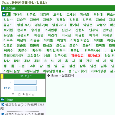
Today :
2026년 08월 09일 (일요일)
Home
홈
강대식
강문호
계강현
고신일
고재성
곽선희
곽창대
권오
김성수
김승규
김양인
김영훈
김용혁
김원효
김은호
김의식
김
류영모
명설교(A)
명설교(B)
명설교(C)
문기태
박병은
박봉수
박
석기현
손재호
송기성
스데반황
신만교
신현식
안두익
안효관
유장춘
유평교회
이강웅
이건기
이국진
이규현
이기복
이대성
이우수
이윤재
이은규
이익환
이일기
이재철.박영선
이재훈
이정
정오영
정준모
조봉희
조상호
조성노
조영식
조용기
조학환
조
허창수
홍문수
홍순관
홍정길.임영수
홍종일
외국목사님
.
괄사
목회자료/이단
교회규약
예화
성구자료
강해설교
절기설교
창립,전
왕상
왕하
대상
대하
스
느
에
욥
시
잠
전도
아
사
렘
행
롬
고전
고후
갈
엡
빌
골
살전
살후
딤전
딤후
A)행사,심방
B)행사심방
예수님행적설교
성구단어찾기
이야기성경
설교
Home
>
설교검색
:: 로그인 ::
ID
PASS
로그인
회원가입
Home
설교작성법(여기누르면 다나
옴)
설교잘하는 방법(여기누르면