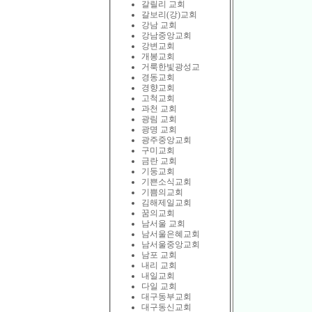
갈릴리 교회
갈보리(강)교회
강남 교회
강남중앙교회
강변교회
개봉교회
거룩한빛광성교
경동교회
경향교회
고척교회
과천 교회
광림 교회
광명 교회
광주중앙교회
구미교회
금란 교회
기둥교회
기쁜소식교회
기쁨의교회
김해제일교회
꿈의교회
남서울 교회
남서울은혜교회
남서울중앙교회
남포 교회
내리 교회
내일교회
다일 교회
대구동부교회
대구동신교회