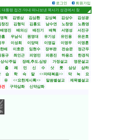
로그인
회원가입
접견 /아내 떠나보낸 목사가 성경에서 찾은 ‘사별 신학
성도 6명에서 1000
명혁
김병삼
김삼환
김상복
김상수
김성광
김창진
김형익
김홍도
남수연
노창영
노환영
배영진
배의신
배진기
배혁
서명성
서진규
한흠
우남식
원영대
유기성
유민용
유은호
성우
이성희
이양덕
이영길
이영무
이영훈
한배
이호준
임현수
장부완
전승문
정근두
최동규
최인근
피영민
피종진
하용조
한경직
상식/주일
장례,추도.심방
가정설교
영문설교
>
출
레
민
신
수
삿
룻
삼상
삼하
합
습
학
슥
말
<<마태복음>>
막
눅
요
유
<<요한계시록>>
말씀별설교
제목별설교
사건
구약삽화
신약삽화