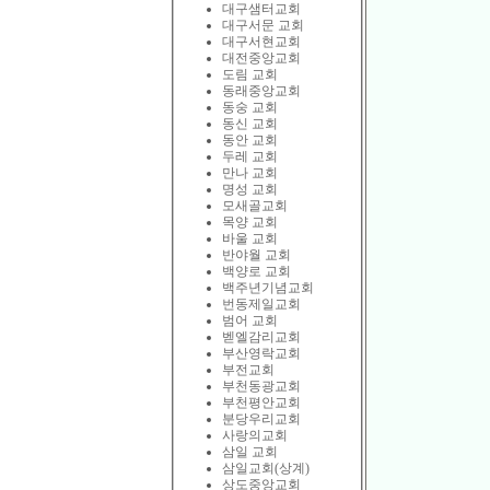
대구샘터교회
대구서문 교회
대구서현교회
대전중앙교회
도림 교회
동래중앙교회
동숭 교회
동신 교회
동안 교회
두레 교회
만나 교회
명성 교회
모새골교회
목양 교회
바울 교회
반야월 교회
백양로 교회
백주년기념교회
번동제일교회
범어 교회
벧엘감리교회
부산영락교회
부전교회
부천동광교회
부천평안교회
분당우리교회
사랑의교회
삼일 교회
삼일교회(상계)
상도중앙교회