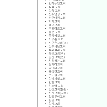
임마누엘교회
장석 교회
장충 교회
전주남성교회
전주태평교회
제자교회
종교교회
주안장로교회
중문 교회
중앙성결교회
지구촌 교회
지구촌교회(조)
청주서남교회
청파감리교회
충신교회(박)
충신교회(안)
치유하는교회
캘거리교회
평안의교회
풍성한교회
포도원교회
한남제일교회
한밭교회
한소망 교회
한신교회(분당)
한신교회(서울)
할렐루야교회
향린교회
향상교회