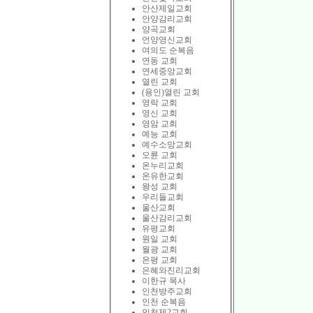
안산제일교회
안양감리교회
양곡교회
언양영신교회
여의도 순복음
연동 교회
연세중앙교회
열린 교회
(용인)열린 교회
영락 교회
영신 교회
영암 교회
예능 교회
예수소망교회
오륜 교회
온누리교회
온유한교회
왕성 교회
우리들교회
울산교회
울산감리교회
유평교회
원일 교회
월광 교회
은평 교회
은혜와진리교회
이한규 목사
인천방주교회
인천 순복음
인천제2교회