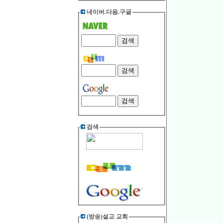
네이버.다음.구글
검색
(방송)설교 교회