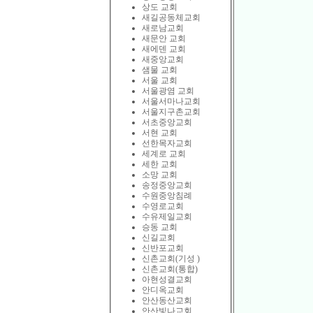
상도 교회
새길공동체교회
새로남교회
새문안 교회
새에덴 교회
새중앙교회
샘물 교회
서울 교회
서울광염 교회
서울서마나교회
서울지구촌교회
서초중앙교회
서현 교회
선한목자교회
세계로 교회
세한 교회
소망 교회
송정중앙교회
수원중앙침례
수영로교회
수유제일교회
승동 교회
신길교회
신반포교회
신촌교회(기성 )
신촌교회(통합)
아현성결교회
안디옥교회
안산동산교회
안산빛나교회