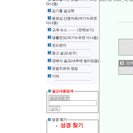
select no, when_, ttl,
다나옴)
김기홍 설교학
동영상.간증자료(여기누르면
다나옴)
교계 뉴스 ------- (전체보기)
생활전도(여기누르면 다나옴)
전도편지
참고 설교(성구)
장례식 설교(내부에 많이있음)
검색
웃음치유와 영업
기타
설교내용검색
성경 찾기
성경 찾기