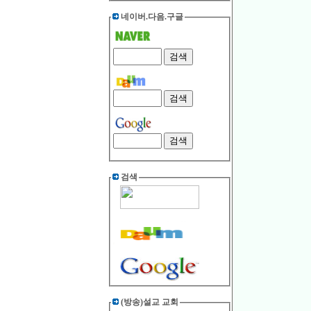
네이버.다음.구글
검색
(방송)설교 교회