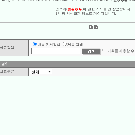
 summary, hl from tb_news where able=1 and when_ > '1999-11-30' and ttl like '%吏���%' or
검색어(
吏���
)에 관한 기사를
건 찾았습니다.
1 번째 검색결과 리스트 페이지입니다.
내용 전체검색
제목 검색
설교검색
*
+
기호를 사용할 수 
 범위
설교분류