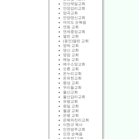
안산제일교회
안양감리교회
양곡교회
언양영신교회
여의도 순복음
연동 교회
연세중앙교회
열린 교회
(용인)열린 교회
영락 교회
영신 교회
영암 교회
예능 교회
예수소망교회
오륜 교회
온누리교회
온유한교회
왕성 교회
우리들교회
울산교회
울산감리교회
유평교회
원일 교회
월광 교회
은평 교회
은혜와진리교회
이한규 목사
인천방주교회
인천 순복음
인천제2교회