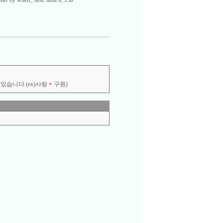
der by when_ desc limit 0, 150
있습니다.(ex)사랑
+
구원)