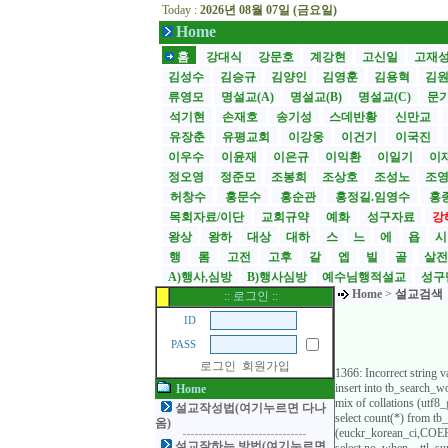
Today :
2026년 08월 07일 (금요일)
Home
홈
강대식
강문호
계강현
고신일
고재
김성수
김승규
김양인
김영훈
김용혁
김
류영모
명설교(A)
명설교(B)
명설교(C)
문
석기현
손재호
송기성
스데반황
신만교
유장춘
유평교회
이강웅
이건기
이국진
이우수
이윤재
이은규
이익환
이일기
이
정오영
정준모
조봉희
조상호
조성노
조
허창수
홍문수
홍순관
홍정길.임영수
홍
목회자료/이단
교회규약
예화
성구자료
강
왕상
왕하
대상
대하
스
느
에
욥
행
롬
고전
고후
갈
엡
빌
골
살
A)행사,심방
B)행사심방
예수님행적설교
성구
Home
>
설교검색
:: 로그인 ::
ID
PASS
로그인
회원가입
1366: Incorrect string 
insert into tb_search
Home
mix of collations (utf
설교작성법(여기누르면 다나
select count(*) from t
옴)
(euckr_korean_ci,COERC
설교잘하는 방법(여기누르면