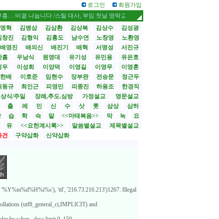
로그인
회원가입
결 나눕니다 /스틸 대사, 부임 첫날 영락교회 방문
CBMC 한국대회 내달 12일 
명혁
김병삼
김삼환
김상복
김상수
김성광
김창진
김형익
김홍도
남수연
노창영
노환영
배영진
배의신
배진기
배혁
서명성
서진규
한흠
우남식
원영대
유기성
유민용
유은호
성우
이성희
이양덕
이영길
이영무
이영훈
한배
이호준
임현수
장부완
전승문
정근두
최동규
최인근
피영민
피종진
하용조
한경직
상식/주일
장례,추도.심방
가정설교
영문설교
>
출
레
민
신
수
삿
룻
삼상
삼하
합
습
학
슥
말
<<마태복음>>
막
눅
요
유
<<요한계시록>>
말씀별설교
제목별설교
사건
구약삽화
신약삽화
%Y%m%d%H%i%s'), 'ttl', '216.73.216.213')1267: Illegal
ollations (utf8_general_ci,IMPLICIT) and