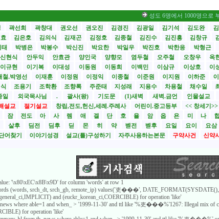
성도 6명에서 1000명으로 부흥… 비
성
곽선희
곽창대
권오선
권오진
김경진
김광일
김기석
김도완
김
원효
김은호
김의식
김재곤
김정호
김종철
김진수
김진흥
김창규
기태
박병은
박봉수
박신진
박요한
박일우
박진호
박한응
박형근
신현식
안두익
안효관
양인국
양향모
염두철
오주철
오창우
옥
이규현
이기복
이대성
이동원
이동희
이백민
이삼규
이상호
이
재철.박영선
이재훈
이정원
이정익
이종철
이준원
이지원
이하준
이
영식
조용기
조학환
조향록
주준태
지성래
지용수
차용철
채수일
종일
외국목사님
.
괄사(왕)
기도문
(1)새벽
새벽.금언
인물설교
해설교
절기설교
창립,전도,헌신,세례.주례사
어린이.중고등부
<< 창세기>
시
잠
전도
아
사
렘
애
겔
단
호
욜
암
옵
욘
미
나
전
살후
딤전
딤후
딛
몬
히
약
벧전
벧후
요일
요이
요삼
단어찾기
이야기성경
설교(틀)구성하기
자주사용하는본문
구약사건
신약
value: '\x80\xEC\x8B\x9D' for column 'words' at row 1
_words (words, srch_dt, srch_gb, remote_ip) values('吏���', DATE_FORMAT(SYSDATE(), '
8_general_ci,IMPLICIT) and (euckr_korean_ci,COERCIBLE) for operation 'like'
b_news where able=1 and when_ > '1999-11-30' and ttl like '%吏���%'1267: Illegal mix of c
IBLE) for operation 'like'