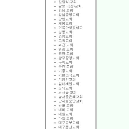
갈릴리 교회
갈보리(강)교회
강남 교회
강남중앙교회
강변교회
개봉교회
거룩한빛광성교
경동교회
경향교회
고척교회
과천 교회
광림 교회
광명 교회
광주중앙교회
구미교회
금란 교회
기둥교회
기쁜소식교회
기쁨의교회
김해제일교회
꿈의교회
남서울 교회
남서울은혜교회
남서울중앙교회
남포 교회
내리 교회
내일교회
다일 교회
대구동부교회
대구동신교회