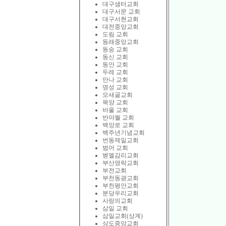
대구샘터교회
대구서문 교회
대구서현교회
대전중앙교회
도림 교회
동래중앙교회
동숭 교회
동신 교회
동안 교회
두레 교회
만나 교회
명성 교회
모새골교회
목양 교회
바울 교회
반야월 교회
백양로 교회
백주년기념교회
번동제일교회
범어 교회
벧엘감리교회
부산영락교회
부전교회
부천동광교회
부천평안교회
분당우리교회
사랑의교회
삼일 교회
삼일교회(상계)
상도중앙교회