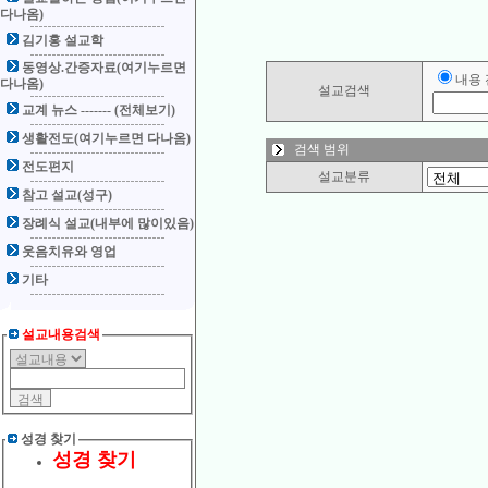
다나옴)
김기홍 설교학
동영상.간증자료(여기누르면
내용
다나옴)
설교검색
교계 뉴스 ------- (전체보기)
생활전도(여기누르면 다나옴)
검색 범위
전도편지
설교분류
참고 설교(성구)
장례식 설교(내부에 많이있음)
웃음치유와 영업
기타
설교내용검색
성경 찾기
성경 찾기