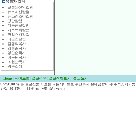
목회자 컬럼
교회와신앙칼럼
뉴스미션칼럼
뉴스엔조이칼럼
당당칼럼
기독공보칼럼
기독목회칼럼
크리스천칼럼
타임즈칼럼
김명혁목사
김형준목사
양인순목사
이동원목사
조현삼목사
밤중소리
|
Home
|
사이트맵
|
설교검색
|
설교전체보기
|
설교쓰기
|
___
|
Copyright by 본 설교신문 자료를 다른사이트로 무단복사 절대금합니다(추적장치가동)/
바람010-4394-4414 /E-mail:v919@naver.com