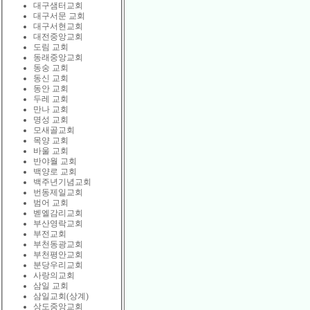
대구샘터교회
대구서문 교회
대구서현교회
대전중앙교회
도림 교회
동래중앙교회
동숭 교회
동신 교회
동안 교회
두레 교회
만나 교회
명성 교회
모새골교회
목양 교회
바울 교회
반야월 교회
백양로 교회
백주년기념교회
번동제일교회
범어 교회
벧엘감리교회
부산영락교회
부전교회
부천동광교회
부천평안교회
분당우리교회
사랑의교회
삼일 교회
삼일교회(상계)
상도중앙교회