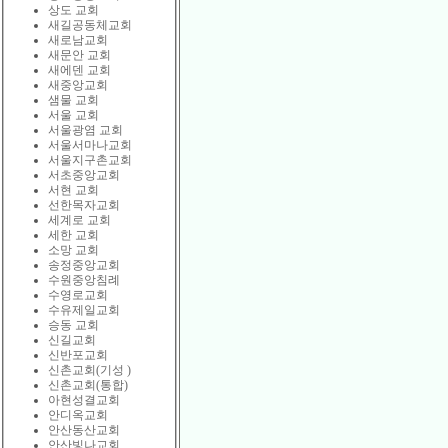
상도 교회
새길공동체교회
새로남교회
새문안 교회
새에덴 교회
새중앙교회
샘물 교회
서울 교회
서울광염 교회
서울서마나교회
서울지구촌교회
서초중앙교회
서현 교회
선한목자교회
세계로 교회
세한 교회
소망 교회
송정중앙교회
수원중앙침례
수영로교회
수유제일교회
승동 교회
신길교회
신반포교회
신촌교회(기성 )
신촌교회(통합)
아현성결교회
안디옥교회
안산동산교회
안산빛나교회