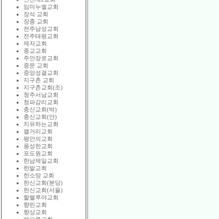
임마누엘교회
장석 교회
장충 교회
전주남성교회
전주태평교회
제자교회
종교교회
주안장로교회
중문 교회
중앙성결교회
지구촌 교회
지구촌교회(조)
청주서남교회
청파감리교회
충신교회(박)
충신교회(안)
치유하는교회
캘거리교회
평안의교회
풍성한교회
포도원교회
한남제일교회
한밭교회
한소망 교회
한신교회(분당)
한신교회(서울)
할렐루야교회
향린교회
향상교회