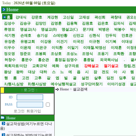
Today :
2026년 08월 08일 (토요일)
Home
홈
강대식
강문호
계강현
고신일
고재성
곽선희
곽창대
권오
김성수
김승규
김양인
김영훈
김용혁
김원효
김은호
김의식
김
류영모
명설교(A)
명설교(B)
명설교(C)
문기태
박병은
박봉수
박
석기현
손재호
송기성
스데반황
신만교
신현식
안두익
안효관
유장춘
유평교회
이강웅
이건기
이국진
이규현
이기복
이대성
이우수
이윤재
이은규
이익환
이일기
이재철.박영선
이재훈
이정
정오영
정준모
조봉희
조상호
조성노
조영식
조용기
조학환
조
허창수
홍문수
홍순관
홍정길.임영수
홍종일
외국목사님
.
괄사
목회자료/이단
교회규약
예화
성구자료
강해설교
절기설교
창립,전
왕상
왕하
대상
대하
스
느
에
욥
시
잠
전도
아
사
렘
행
롬
고전
고후
갈
엡
빌
골
살전
살후
딤전
딤후
A)행사,심방
B)행사심방
예수님행적설교
성구단어찾기
이야기성경
설교
Home
>
설교검색
:: 로그인 ::
ID
PASS
로그인
회원가입
Home
설교작성법(여기누르면 다나
옴)
설교잘하는 방법(여기누르면