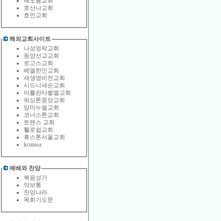
해오름교회
호산나교회
효민교회
해외교회사이트
나성영락교회
동양선교교회
로고스교회
베델한인교회
새생명비전교회
시드니새순교회
아틀란타벹엘교회
워싱톤중앙교회
임마누엘교회
코너스톤교회
토랜스 교회
휄로쉽교회
휴스톤서울교회
kcmusa
예배와 찬양
복음성가
악보통
찬양나라
목회기도문