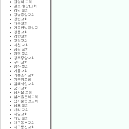
갈릴리 교회
갈보리(강)교회
강남 교회
강남중앙교회
강변교회
개봉교회
거룩한빛광성교
경동교회
경향교회
고척교회
과천 교회
광림 교회
광명 교회
광주중앙교회
구미교회
금란 교회
기둥교회
기쁜소식교회
기쁨의교회
김해제일교회
꿈의교회
남서울 교회
남서울은혜교회
남서울중앙교회
남포 교회
내리 교회
내일교회
다일 교회
대구동부교회
대구동신교회