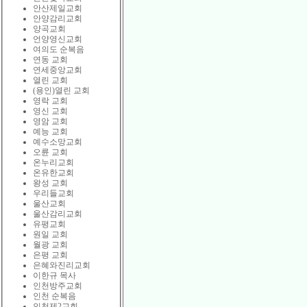
안산제일교회
안양감리교회
양곡교회
언양영신교회
여의도 순복음
연동 교회
연세중앙교회
열린 교회
(용인)열린 교회
영락 교회
영신 교회
영암 교회
예능 교회
예수소망교회
오륜 교회
온누리교회
온유한교회
왕성 교회
우리들교회
울산교회
울산감리교회
유평교회
원일 교회
월광 교회
은평 교회
은혜와진리교회
이한규 목사
인천방주교회
인천 순복음
인천제2교회