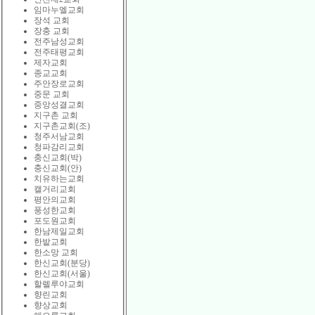
임마누엘교회
장석 교회
장충 교회
전주남성교회
전주태평교회
제자교회
종교교회
주안장로교회
중문 교회
중앙성결교회
지구촌 교회
지구촌교회(조)
청주서남교회
청파감리교회
충신교회(박)
충신교회(안)
치유하는교회
캘거리교회
평안의교회
풍성한교회
포도원교회
한남제일교회
한밭교회
한소망 교회
한신교회(분당)
한신교회(서울)
할렐루야교회
향린교회
향상교회