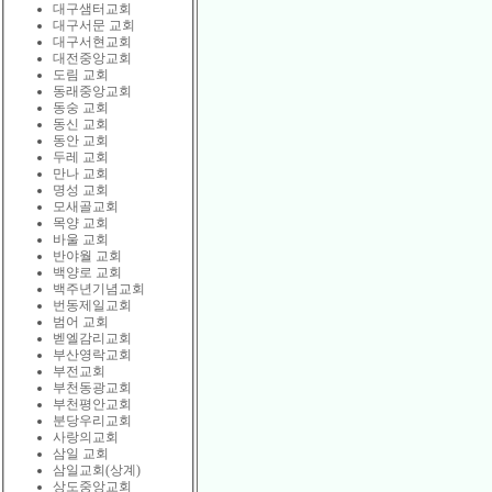
대구샘터교회
대구서문 교회
대구서현교회
대전중앙교회
도림 교회
동래중앙교회
동숭 교회
동신 교회
동안 교회
두레 교회
만나 교회
명성 교회
모새골교회
목양 교회
바울 교회
반야월 교회
백양로 교회
백주년기념교회
번동제일교회
범어 교회
벧엘감리교회
부산영락교회
부전교회
부천동광교회
부천평안교회
분당우리교회
사랑의교회
삼일 교회
삼일교회(상계)
상도중앙교회