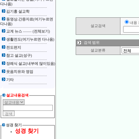
다나옴)
김기홍 설교학
동영상.간증자료(여기누르면
내용
다나옴)
설교검색
교계 뉴스 ------- (전체보기)
생활전도(여기누르면 다나옴)
검색 범위
전도편지
설교분류
참고 설교(성구)
장례식 설교(내부에 많이있음)
웃음치유와 영업
기타
설교내용검색
성경 찾기
성경 찾기