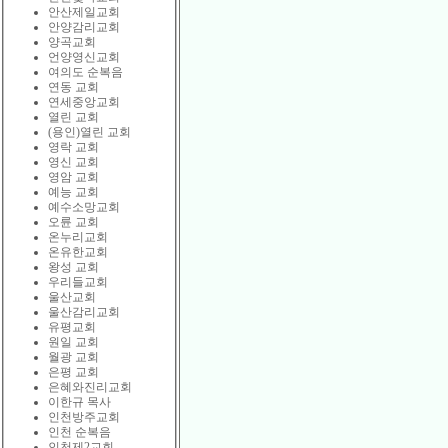
안산제일교회
안양감리교회
양곡교회
언양영신교회
여의도 순복음
연동 교회
연세중앙교회
열린 교회
(용인)열린 교회
영락 교회
영신 교회
영암 교회
예능 교회
예수소망교회
오륜 교회
온누리교회
온유한교회
왕성 교회
우리들교회
울산교회
울산감리교회
유평교회
원일 교회
월광 교회
은평 교회
은혜와진리교회
이한규 목사
인천방주교회
인천 순복음
인천제2교회