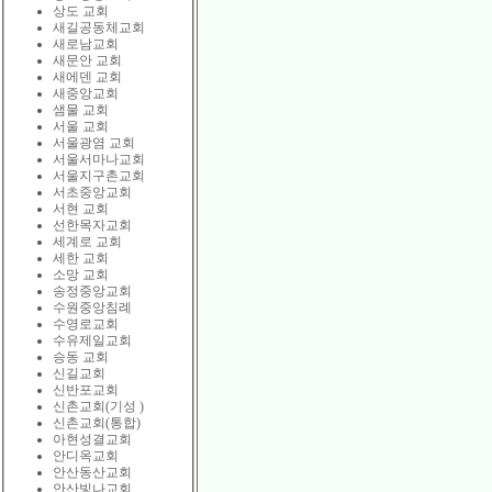
상도 교회
새길공동체교회
새로남교회
새문안 교회
새에덴 교회
새중앙교회
샘물 교회
서울 교회
서울광염 교회
서울서마나교회
서울지구촌교회
서초중앙교회
서현 교회
선한목자교회
세계로 교회
세한 교회
소망 교회
송정중앙교회
수원중앙침례
수영로교회
수유제일교회
승동 교회
신길교회
신반포교회
신촌교회(기성 )
신촌교회(통합)
아현성결교회
안디옥교회
안산동산교회
안산빛나교회