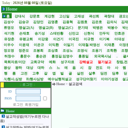
Today :
2026년 08월 08일 (토요일)
Home
홈
강대식
강문호
계강현
고신일
고재성
곽선희
곽창대
권오
김성수
김승규
김양인
김영훈
김용혁
김원효
김은호
김의식
김
류영모
명설교(A)
명설교(B)
명설교(C)
문기태
박병은
박봉수
박
석기현
손재호
송기성
스데반황
신만교
신현식
안두익
안효관
유장춘
유평교회
이강웅
이건기
이국진
이규현
이기복
이대성
이우수
이윤재
이은규
이익환
이일기
이재철.박영선
이재훈
이정
정오영
정준모
조봉희
조상호
조성노
조영식
조용기
조학환
조
허창수
홍문수
홍순관
홍정길.임영수
홍종일
외국목사님
.
괄사
목회자료/이단
교회규약
예화
성구자료
강해설교
절기설교
창립,전
왕상
왕하
대상
대하
스
느
에
욥
시
잠
전도
아
사
렘
행
롬
고전
고후
갈
엡
빌
골
살전
살후
딤전
딤후
A)행사,심방
B)행사심방
예수님행적설교
성구단어찾기
이야기성경
설교
Home
>
설교검색
:: 로그인 ::
ID
PASS
로그인
회원가입
Home
설교작성법(여기누르면 다나
옴)
설교잘하는 방법(여기누르면