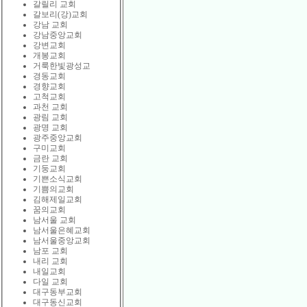
갈릴리 교회
갈보리(강)교회
강남 교회
강남중앙교회
강변교회
개봉교회
거룩한빛광성교
경동교회
경향교회
고척교회
과천 교회
광림 교회
광명 교회
광주중앙교회
구미교회
금란 교회
기둥교회
기쁜소식교회
기쁨의교회
김해제일교회
꿈의교회
남서울 교회
남서울은혜교회
남서울중앙교회
남포 교회
내리 교회
내일교회
다일 교회
대구동부교회
대구동신교회