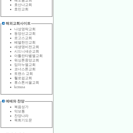
해오름교회
호산나교회
효민교회
해외교회사이트
나성영락교회
동양선교교회
로고스교회
베델한인교회
새생명비전교회
시드니새순교회
아틀란타벹엘교회
워싱톤중앙교회
임마누엘교회
코너스톤교회
토랜스 교회
휄로쉽교회
휴스톤서울교회
kcmusa
예배와 찬양
복음성가
악보통
찬양나라
목회기도문