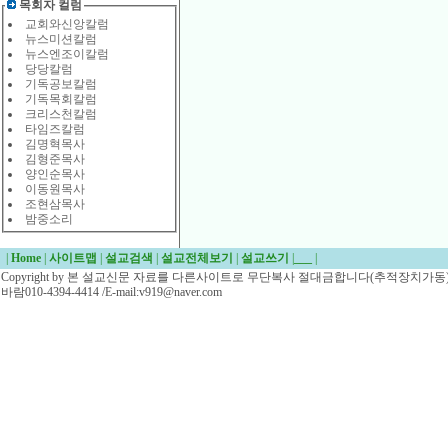
목회자 컬럼
교회와신앙칼럼
뉴스미션칼럼
뉴스엔조이칼럼
당당칼럼
기독공보칼럼
기독목회칼럼
크리스천칼럼
타임즈칼럼
김명혁목사
김형준목사
양인순목사
이동원목사
조현삼목사
밤중소리
|
Home
|
사이트맵
|
설교검색
|
설교전체보기
|
설교쓰기
|
___
|
Copyright by 본 설교신문 자료를 다른사이트로 무단복사 절대금합니다(추적장치가동)/
바람010-4394-4414 /E-mail:v919@naver.com