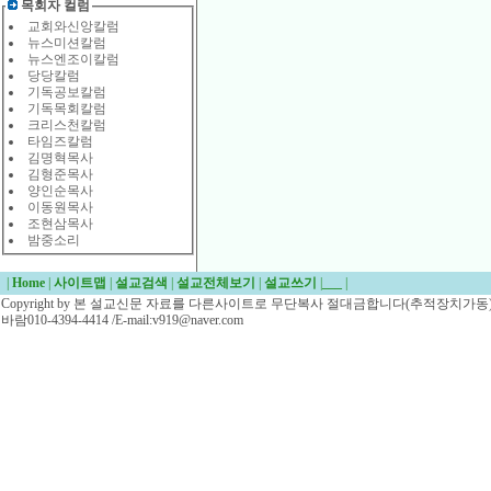
목회자 컬럼
교회와신앙칼럼
뉴스미션칼럼
뉴스엔조이칼럼
당당칼럼
기독공보칼럼
기독목회칼럼
크리스천칼럼
타임즈칼럼
김명혁목사
김형준목사
양인순목사
이동원목사
조현삼목사
밤중소리
|
Home
|
사이트맵
|
설교검색
|
설교전체보기
|
설교쓰기
|
___
|
Copyright by 본 설교신문 자료를 다른사이트로 무단복사 절대금합니다(추적장치가동)/
바람010-4394-4414 /E-mail:v919@naver.com