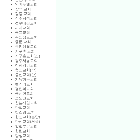
임마누엘교회
장석 교회
장충 교회
전주남성교회
전주태평교회
제자교회
종교교회
주안장로교회
중문 교회
중앙성결교회
지구촌 교회
지구촌교회(조)
청주서남교회
청파감리교회
충신교회(박)
충신교회(안)
치유하는교회
캘거리교회
평안의교회
풍성한교회
포도원교회
한남제일교회
한밭교회
한소망 교회
한신교회(분당)
한신교회(서울)
할렐루야교회
향린교회
향상교회