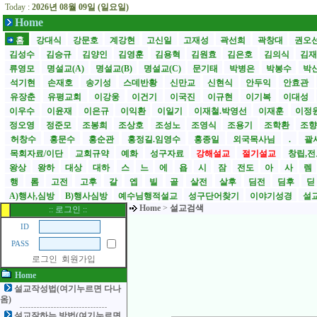
Today :
2026년 08월 09일 (일요일)
Home
홈
강대식
강문호
계강현
고신일
고재성
곽선희
곽창대
권오
김성수
김승규
김양인
김영훈
김용혁
김원효
김은호
김의식
김
류영모
명설교(A)
명설교(B)
명설교(C)
문기태
박병은
박봉수
박
석기현
손재호
송기성
스데반황
신만교
신현식
안두익
안효관
유장춘
유평교회
이강웅
이건기
이국진
이규현
이기복
이대성
이우수
이윤재
이은규
이익환
이일기
이재철.박영선
이재훈
이정
정오영
정준모
조봉희
조상호
조성노
조영식
조용기
조학환
조
허창수
홍문수
홍순관
홍정길.임영수
홍종일
외국목사님
.
괄사
목회자료/이단
교회규약
예화
성구자료
강해설교
절기설교
창립,전
왕상
왕하
대상
대하
스
느
에
욥
시
잠
전도
아
사
렘
행
롬
고전
고후
갈
엡
빌
골
살전
살후
딤전
딤후
A)행사,심방
B)행사심방
예수님행적설교
성구단어찾기
이야기성경
설교
Home
>
설교검색
:: 로그인 ::
ID
PASS
로그인
회원가입
Home
설교작성법(여기누르면 다나
옴)
설교잘하는 방법(여기누르면