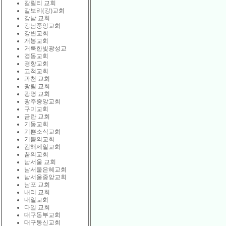
갈릴리 교회
갈보리(강)교회
강남 교회
강남중앙교회
강변교회
개봉교회
거룩한빛광성교
경동교회
경향교회
고척교회
과천 교회
광림 교회
광명 교회
광주중앙교회
구미교회
금란 교회
기둥교회
기쁜소식교회
기쁨의교회
김해제일교회
꿈의교회
남서울 교회
남서울은혜교회
남서울중앙교회
남포 교회
내리 교회
내일교회
다일 교회
대구동부교회
대구동신교회