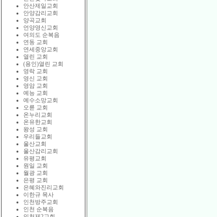
안산제일교회
안양감리교회
양곡교회
언양영신교회
여의도 순복음
연동 교회
연세중앙교회
열린 교회
(용인)열린 교회
영락 교회
영신 교회
영암 교회
예능 교회
예수소망교회
오륜 교회
온누리교회
온유한교회
왕성 교회
우리들교회
울산교회
울산감리교회
유평교회
원일 교회
월광 교회
은평 교회
은혜와진리교회
이한규 목사
인천방주교회
인천 순복음
인천제2교회