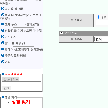
다나옴)
김기홍 설교학
동영상.간증자료(여기누르면
내용
다나옴)
설교검색
교계 뉴스 ------- (전체보기)
생활전도(여기누르면 다나옴)
검색 범위
전도편지
설교분류
참고 설교(성구)
장례식 설교(내부에 많이있음)
웃음치유와 영업
기타
설교내용검색
성경 찾기
성경 찾기