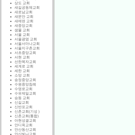
상도 교회
새길공동체교회
새로남교회
새문안 교회
새에덴 교회
새중앙교회
샘물 교회
서울 교회
서울광염 교회
서울서마나교회
서울지구촌교회
서초중앙교회
서현 교회
선한목자교회
세계로 교회
세한 교회
소망 교회
송정중앙교회
수원중앙침례
수영로교회
수유제일교회
승동 교회
신길교회
신반포교회
신촌교회(기성 )
신촌교회(통합)
아현성결교회
안디옥교회
안산동산교회
안산빛나교회