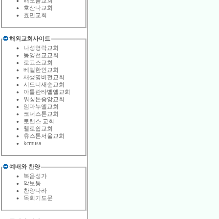
해오름교회
호산나교회
효민교회
해외교회사이트
나성영락교회
동양선교교회
로고스교회
베델한인교회
새생명비전교회
시드니새순교회
아틀란타벹엘교회
워싱톤중앙교회
임마누엘교회
코너스톤교회
토랜스 교회
휄로쉽교회
휴스톤서울교회
kcmusa
예배와 찬양
복음성가
악보통
찬양나라
목회기도문