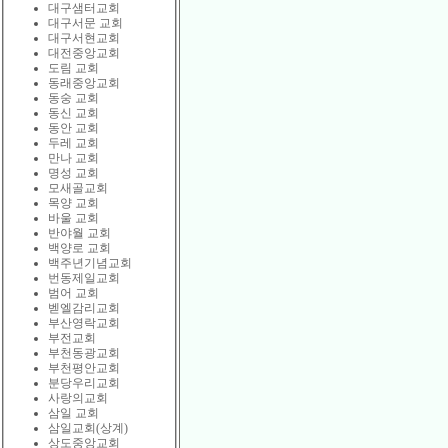
대구샘터교회
대구서문 교회
대구서현교회
대전중앙교회
도림 교회
동래중앙교회
동숭 교회
동신 교회
동안 교회
두레 교회
만나 교회
명성 교회
모새골교회
목양 교회
바울 교회
반야월 교회
백양로 교회
백주년기념교회
번동제일교회
범어 교회
벧엘감리교회
부산영락교회
부전교회
부천동광교회
부천평안교회
분당우리교회
사랑의교회
삼일 교회
삼일교회(상계)
상도중앙교회