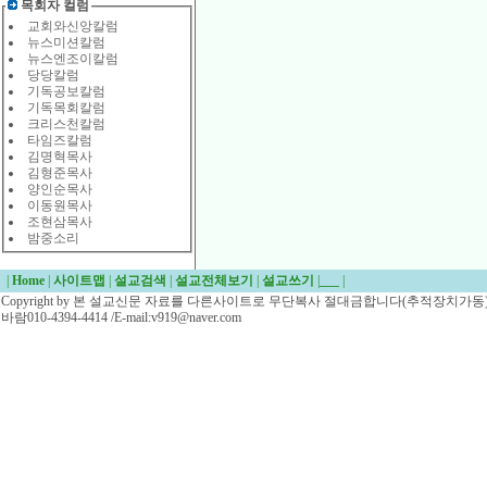
목회자 컬럼
교회와신앙칼럼
뉴스미션칼럼
뉴스엔조이칼럼
당당칼럼
기독공보칼럼
기독목회칼럼
크리스천칼럼
타임즈칼럼
김명혁목사
김형준목사
양인순목사
이동원목사
조현삼목사
밤중소리
|
Home
|
사이트맵
|
설교검색
|
설교전체보기
|
설교쓰기
|
___
|
Copyright by 본 설교신문 자료를 다른사이트로 무단복사 절대금합니다(추적장치가동)/
바람010-4394-4414 /E-mail:v919@naver.com