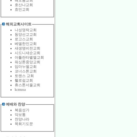
해오름교회
호산나교회
효민교회
해외교회사이트
나성영락교회
동양선교교회
로고스교회
베델한인교회
새생명비전교회
시드니새순교회
아틀란타벹엘교회
워싱톤중앙교회
임마누엘교회
코너스톤교회
토랜스 교회
휄로쉽교회
휴스톤서울교회
kcmusa
예배와 찬양
복음성가
악보통
찬양나라
목회기도문