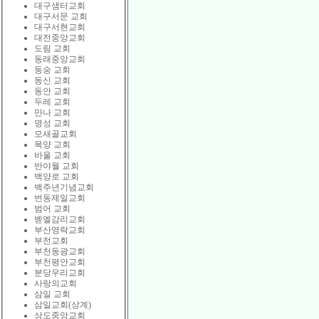
대구샘터교회
대구서문 교회
대구서현교회
대전중앙교회
도림 교회
동래중앙교회
동숭 교회
동신 교회
동안 교회
두레 교회
만나 교회
명성 교회
모새골교회
목양 교회
바울 교회
반야월 교회
백양로 교회
백주년기념교회
번동제일교회
범어 교회
벧엘감리교회
부산영락교회
부전교회
부천동광교회
부천평안교회
분당우리교회
사랑의교회
삼일 교회
삼일교회(상계)
상도중앙교회