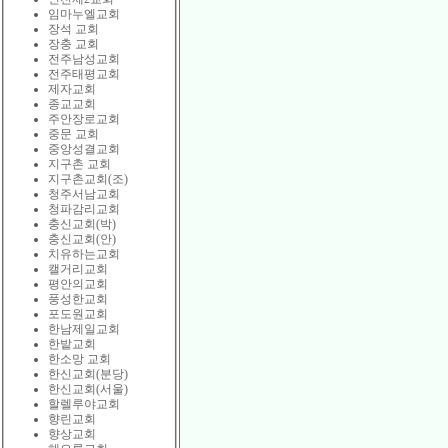
임마누엘교회
장석 교회
장충 교회
전주남성교회
전주태평교회
제자교회
종교교회
주안장로교회
중문 교회
중앙성결교회
지구촌 교회
지구촌교회(조)
청주서남교회
청파감리교회
충신교회(박)
충신교회(안)
치유하는교회
캘거리교회
평안의교회
풍성한교회
포도원교회
한남제일교회
한밭교회
한소망 교회
한신교회(분당)
한신교회(서울)
할렐루야교회
향린교회
향상교회