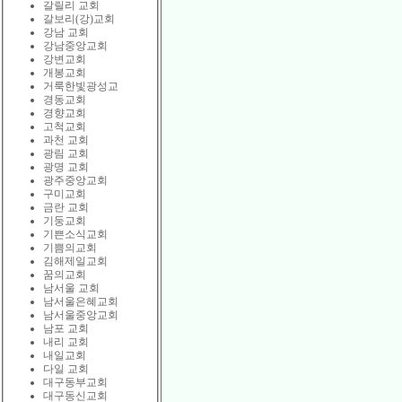
갈릴리 교회
갈보리(강)교회
강남 교회
강남중앙교회
강변교회
개봉교회
거룩한빛광성교
경동교회
경향교회
고척교회
과천 교회
광림 교회
광명 교회
광주중앙교회
구미교회
금란 교회
기둥교회
기쁜소식교회
기쁨의교회
김해제일교회
꿈의교회
남서울 교회
남서울은혜교회
남서울중앙교회
남포 교회
내리 교회
내일교회
다일 교회
대구동부교회
대구동신교회