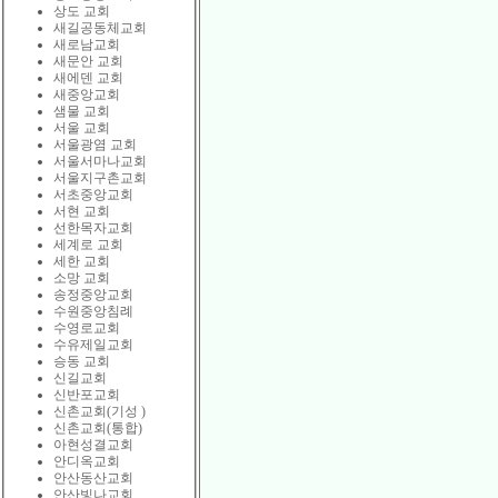
상도 교회
새길공동체교회
새로남교회
새문안 교회
새에덴 교회
새중앙교회
샘물 교회
서울 교회
서울광염 교회
서울서마나교회
서울지구촌교회
서초중앙교회
서현 교회
선한목자교회
세계로 교회
세한 교회
소망 교회
송정중앙교회
수원중앙침례
수영로교회
수유제일교회
승동 교회
신길교회
신반포교회
신촌교회(기성 )
신촌교회(통합)
아현성결교회
안디옥교회
안산동산교회
안산빛나교회