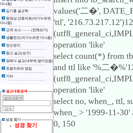
다나옴)
values('二�', DATE
김기홍 설교학
동영상.간증자료(여기누르면
'ttl', '216.73.217.12')1
다나옴)
교계 뉴스 ------- (전체보기)
(utf8_general_ci,IMP
생활전도(여기누르면 다나옴)
operation 'like'
전도편지
참고 설교(성구)
select count(*) from 
장례식 설교(내부에 많이있음)
and ttl like '%二�%'126
웃음치유와 영업
(utf8_general_ci,IMP
기타
operation 'like'
설교내용검색
select no, when_, ttl,
when_ > '1999-11-30' 
성경 찾기
0, 150
성경 찾기