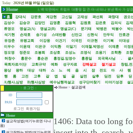
Today :
2026년 08월 09일 (일요일)
Home
손현보 목사, 백악관에서 트럼프 대통령 접견 /아내 떠나보낸 목사가 성경에서 
홈
강대식
강문호
계강현
고신일
고재성
곽선희
곽창대
권오
김성수
김승규
김양인
김영훈
김용혁
김원효
김은호
김의식
김
류영모
명설교(A)
명설교(B)
명설교(C)
문기태
박병은
박봉수
박
석기현
손재호
송기성
스데반황
신만교
신현식
안두익
안효관
유장춘
유평교회
이강웅
이건기
이국진
이규현
이기복
이대성
이우수
이윤재
이은규
이익환
이일기
이재철.박영선
이재훈
이정
정오영
정준모
조봉희
조상호
조성노
조영식
조용기
조학환
조
허창수
홍문수
홍순관
홍정길.임영수
홍종일
외국목사님
.
괄사
목회자료/이단
교회규약
예화
성구자료
강해설교
절기설교
창립,전
왕상
왕하
대상
대하
스
느
에
욥
시
잠
전도
아
사
렘
행
롬
고전
고후
갈
엡
빌
골
살전
살후
딤전
딤후
A)행사,심방
B)행사심방
예수님행적설교
성구단어찾기
이야기성경
설교
Home
>
설교검색
:: 로그인 ::
ID
PASS
로그인
회원가입
Home
1406: Data too long fo
설교작성법(여기누르면 다나
옴)
insert into tb_search_
설교잘하는 방법(여기누르면