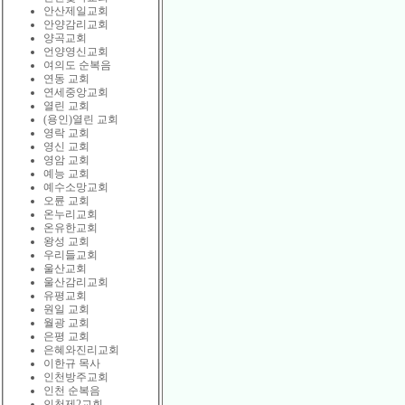
안산제일교회
안양감리교회
양곡교회
언양영신교회
여의도 순복음
연동 교회
연세중앙교회
열린 교회
(용인)열린 교회
영락 교회
영신 교회
영암 교회
예능 교회
예수소망교회
오륜 교회
온누리교회
온유한교회
왕성 교회
우리들교회
울산교회
울산감리교회
유평교회
원일 교회
월광 교회
은평 교회
은혜와진리교회
이한규 목사
인천방주교회
인천 순복음
인천제2교회