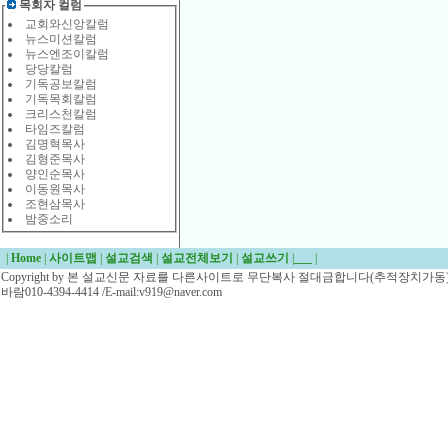
목회자 컬럼
교회와신앙칼럼
뉴스미션칼럼
뉴스엔조이칼럼
당당칼럼
기독공보칼럼
기독목회칼럼
크리스천칼럼
타임즈칼럼
김명혁목사
김형준목사
양인순목사
이동원목사
조현삼목사
밤중소리
|
Home
|
사이트맵
|
설교검색
|
설교전체보기
|
설교쓰기
|
___
|
Copyright by 본 설교신문 자료를 다른사이트로 무단복사 절대금합니다(추적장치가동)/
바람010-4394-4414 /E-mail:v919@naver.com