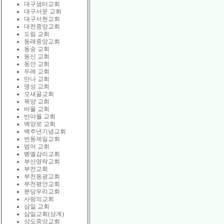
대구샘터교회
대구서문 교회
대구서현교회
대전중앙교회
도림 교회
동래중앙교회
동숭 교회
동신 교회
동안 교회
두레 교회
만나 교회
명성 교회
모새골교회
목양 교회
바울 교회
반야월 교회
백양로 교회
백주년기념교회
번동제일교회
범어 교회
벧엘감리교회
부산영락교회
부전교회
부천동광교회
부천평안교회
분당우리교회
사랑의교회
삼일 교회
삼일교회(상계)
상도중앙교회