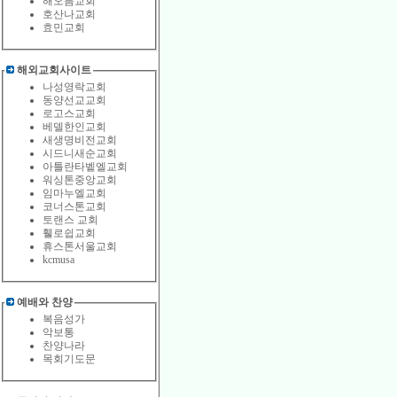
해오름교회
호산나교회
효민교회
해외교회사이트
나성영락교회
동양선교교회
로고스교회
베델한인교회
새생명비전교회
시드니새순교회
아틀란타벹엘교회
워싱톤중앙교회
임마누엘교회
코너스톤교회
토랜스 교회
휄로쉽교회
휴스톤서울교회
kcmusa
예배와 찬양
복음성가
악보통
찬양나라
목회기도문