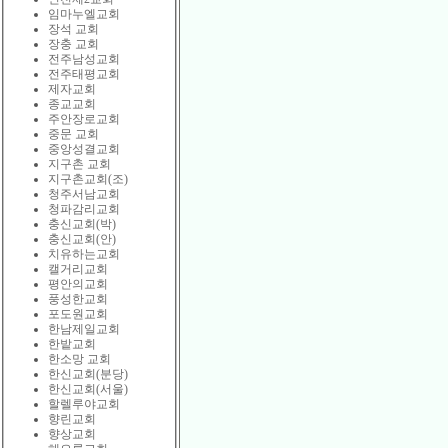
임마누엘교회
장석 교회
장충 교회
전주남성교회
전주태평교회
제자교회
종교교회
주안장로교회
중문 교회
중앙성결교회
지구촌 교회
지구촌교회(조)
청주서남교회
청파감리교회
충신교회(박)
충신교회(안)
치유하는교회
캘거리교회
평안의교회
풍성한교회
포도원교회
한남제일교회
한밭교회
한소망 교회
한신교회(분당)
한신교회(서울)
할렐루야교회
향린교회
향상교회