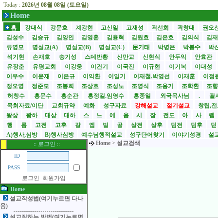
Today :
2026년 08월 08일 (토요일)
Home
홈
강대식
강문호
계강현
고신일
고재성
곽선희
곽창대
권오
김성수
김승규
김양인
김영훈
김용혁
김원효
김은호
김의식
김
류영모
명설교(A)
명설교(B)
명설교(C)
문기태
박병은
박봉수
박
석기현
손재호
송기성
스데반황
신만교
신현식
안두익
안효관
유장춘
유평교회
이강웅
이건기
이국진
이규현
이기복
이대성
이우수
이윤재
이은규
이익환
이일기
이재철.박영선
이재훈
이정
정오영
정준모
조봉희
조상호
조성노
조영식
조용기
조학환
조
허창수
홍문수
홍순관
홍정길.임영수
홍종일
외국목사님
.
괄사
목회자료/이단
교회규약
예화
성구자료
강해설교
절기설교
창립,전
왕상
왕하
대상
대하
스
느
에
욥
시
잠
전도
아
사
렘
행
롬
고전
고후
갈
엡
빌
골
살전
살후
딤전
딤후
A)행사,심방
B)행사심방
예수님행적설교
성구단어찾기
이야기성경
설교
Home
>
설교검색
:: 로그인 ::
ID
PASS
로그인
회원가입
Home
설교작성법(여기누르면 다나
옴)
설교잘하는 방법(여기누르면