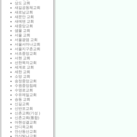
상도 교회
새길공동체교회
새로남교회
새문안 교회
새에덴 교회
새중앙교회
샘물 교회
서울 교회
서울광염 교회
서울서마나교회
서울지구촌교회
서초중앙교회
서현 교회
선한목자교회
세계로 교회
세한 교회
소망 교회
송정중앙교회
수원중앙침례
수영로교회
수유제일교회
승동 교회
신길교회
신반포교회
신촌교회(기성 )
신촌교회(통합)
아현성결교회
안디옥교회
안산동산교회
안산빛나교회