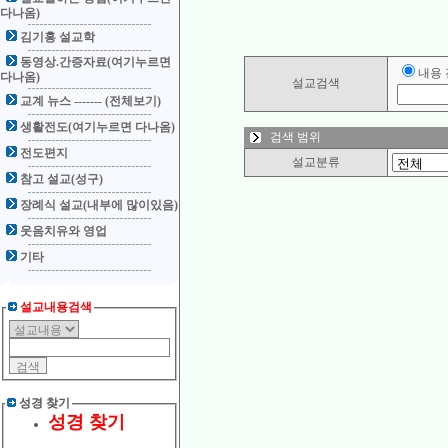
다나옴)
김기홍 설교학
동영상.간증자료(여기누르면
내용
다나옴)
설교검색
교계 뉴스 ------- (전체보기)
생활전도(여기누르면 다나옴)
검색 범위
전도편지
설교분류
참고 설교(성구)
장례식 설교(내부에 많이있음)
웃음치유와 영업
기타
설교내용검색
성경 찾기
성경 찾기