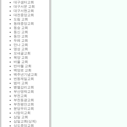
대구샘터교회
대구서문 교회
대구서현교회
대전중앙교회
도림 교회
동래중앙교회
동숭 교회
동신 교회
동안 교회
두레 교회
만나 교회
명성 교회
모새골교회
목양 교회
바울 교회
반야월 교회
백양로 교회
백주년기념교회
번동제일교회
범어 교회
벧엘감리교회
부산영락교회
부전교회
부천동광교회
부천평안교회
분당우리교회
사랑의교회
삼일 교회
삼일교회(상계)
상도중앙교회