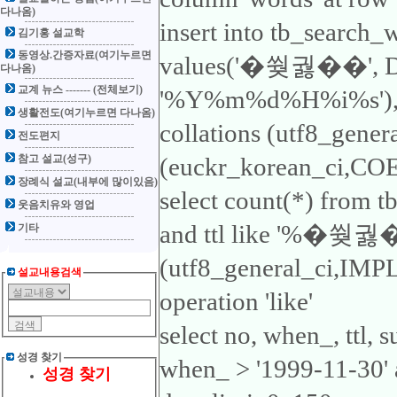
다나옴)
insert into tb_search_
김기홍 설교학
동영상.간증자료(여기누르면
values('�쒖궗��', 
다나옴)
교계 뉴스 ------- (전체보기)
'%Y%m%d%H%i%s'), 'ttl
생활전도(여기누르면 다나옴)
collations (utf8_gene
전도편지
참고 설교(성구)
(euckr_korean_ci,COER
장례식 설교(내부에 많이있음)
select count(*) from 
웃음치유와 영업
and ttl like '%�쒖궗��
기타
(utf8_general_ci,IMP
설교내용검색
operation 'like'
select no, when_, ttl,
성경 찾기
when_ > '1999-11-30
성경 찾기