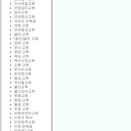
안산제일교회
안양감리교회
양곡교회
언양영신교회
여의도 순복음
연동 교회
연세중앙교회
열린 교회
(용인)열린 교회
영락 교회
영신 교회
영암 교회
예능 교회
예수소망교회
오륜 교회
온누리교회
온유한교회
왕성 교회
우리들교회
울산교회
울산감리교회
유평교회
원일 교회
월광 교회
은평 교회
은혜와진리교회
이한규 목사
인천방주교회
인천 순복음
인천제2교회