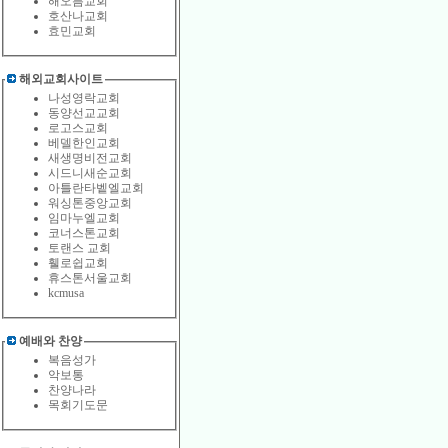
해오름교회
호산나교회
효민교회
해외교회사이트
나성영락교회
동양선교교회
로고스교회
베델한인교회
새생명비전교회
시드니새순교회
아틀란타벹엘교회
워싱톤중앙교회
임마누엘교회
코너스톤교회
토랜스 교회
휄로쉽교회
휴스톤서울교회
kcmusa
예배와 찬양
복음성가
악보통
찬양나라
목회기도문