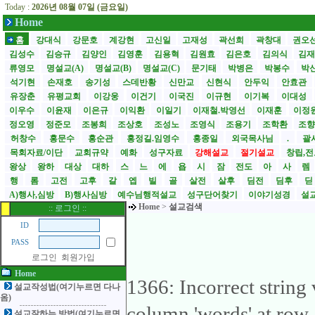
Today :
2026년 08월 07일 (금요일)
Home
홈
강대식
강문호
계강현
고신일
고재성
곽선희
곽창대
권오
김성수
김승규
김양인
김영훈
김용혁
김원효
김은호
김의식
김
류영모
명설교(A)
명설교(B)
명설교(C)
문기태
박병은
박봉수
박
석기현
손재호
송기성
스데반황
신만교
신현식
안두익
안효관
유장춘
유평교회
이강웅
이건기
이국진
이규현
이기복
이대성
이우수
이윤재
이은규
이익환
이일기
이재철.박영선
이재훈
이정
정오영
정준모
조봉희
조상호
조성노
조영식
조용기
조학환
조
허창수
홍문수
홍순관
홍정길.임영수
홍종일
외국목사님
.
괄사
목회자료/이단
교회규약
예화
성구자료
강해설교
절기설교
창립,전
왕상
왕하
대상
대하
스
느
에
욥
시
잠
전도
아
사
렘
행
롬
고전
고후
갈
엡
빌
골
살전
살후
딤전
딤후
A)행사,심방
B)행사심방
예수님행적설교
성구단어찾기
이야기성경
설교
Home
>
설교검색
:: 로그인 ::
ID
PASS
로그인
회원가입
Home
1366: Incorrect string
설교작성법(여기누르면 다나
옴)
column 'words' at row
설교잘하는 방법(여기누르면