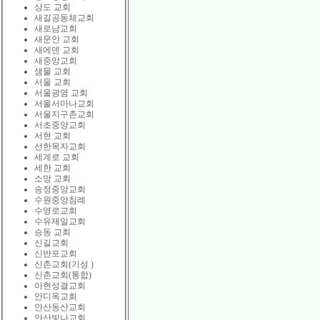
상도 교회
새길공동체교회
새로남교회
새문안 교회
새에덴 교회
새중앙교회
샘물 교회
서울 교회
서울광염 교회
서울서마나교회
서울지구촌교회
서초중앙교회
서현 교회
선한목자교회
세계로 교회
세한 교회
소망 교회
송정중앙교회
수원중앙침례
수영로교회
수유제일교회
승동 교회
신길교회
신반포교회
신촌교회(기성 )
신촌교회(통합)
아현성결교회
안디옥교회
안산동산교회
안산빛나교회