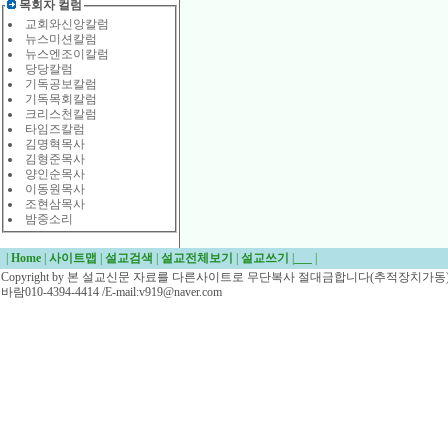
목회자 컬럼
교회와신앙칼럼
뉴스미션칼럼
뉴스엔조이칼럼
당당칼럼
기독공보칼럼
기독목회칼럼
크리스천칼럼
타임즈칼럼
김명혁목사
김형준목사
양인순목사
이동원목사
조현삼목사
밤중소리
|
Home
|
사이트맵
|
설교검색
|
설교전체보기
|
설교쓰기
|
___
|
Copyright by 본 설교신문 자료를 다른사이트로 무단복사 절대금합니다(추적장치가동)/
바람010-4394-4414 /E-mail:v919@naver.com