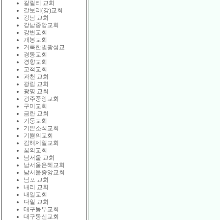
갈릴리 교회
갈보리(강)교회
강남 교회
강남중앙교회
강변교회
개봉교회
거룩한빛광성교
경동교회
경향교회
고척교회
과천 교회
광림 교회
광명 교회
광주중앙교회
구미교회
금란 교회
기둥교회
기쁜소식교회
기쁨의교회
김해제일교회
꿈의교회
남서울 교회
남서울은혜교회
남서울중앙교회
남포 교회
내리 교회
내일교회
다일 교회
대구동부교회
대구동신교회