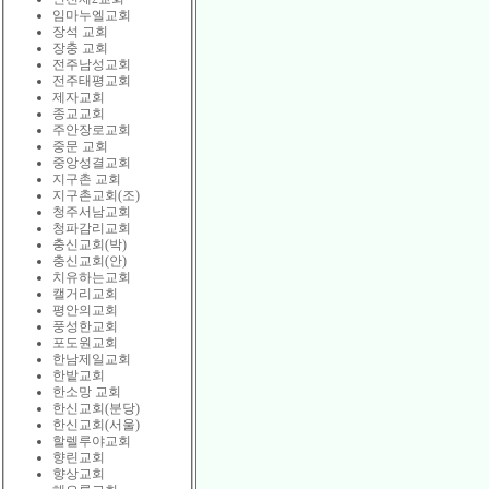
임마누엘교회
장석 교회
장충 교회
전주남성교회
전주태평교회
제자교회
종교교회
주안장로교회
중문 교회
중앙성결교회
지구촌 교회
지구촌교회(조)
청주서남교회
청파감리교회
충신교회(박)
충신교회(안)
치유하는교회
캘거리교회
평안의교회
풍성한교회
포도원교회
한남제일교회
한밭교회
한소망 교회
한신교회(분당)
한신교회(서울)
할렐루야교회
향린교회
향상교회