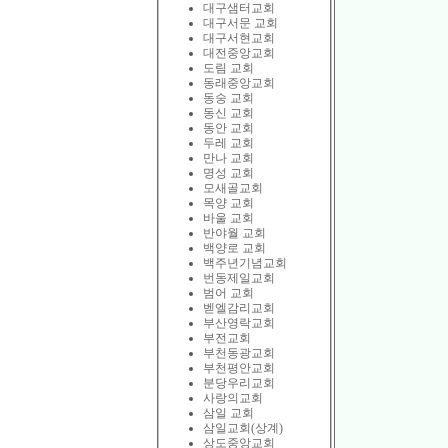
대구샘터교회
대구서문 교회
대구서현교회
대전중앙교회
도림 교회
동래중앙교회
동숭 교회
동신 교회
동안 교회
두레 교회
만나 교회
명성 교회
모새골교회
목양 교회
바울 교회
반야월 교회
백양로 교회
백주년기념교회
번동제일교회
범어 교회
벧엘감리교회
부산영락교회
부전교회
부천동광교회
부천평안교회
분당우리교회
사랑의교회
삼일 교회
삼일교회(상계)
상도중앙교회