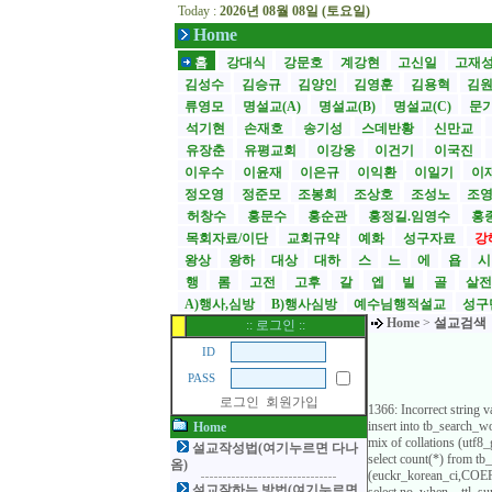
Today :
2026년 08월 08일 (토요일)
Home
홈
강대식
강문호
계강현
고신일
고재
김성수
김승규
김양인
김영훈
김용혁
김
류영모
명설교(A)
명설교(B)
명설교(C)
문
석기현
손재호
송기성
스데반황
신만교
유장춘
유평교회
이강웅
이건기
이국진
이우수
이윤재
이은규
이익환
이일기
이
정오영
정준모
조봉희
조상호
조성노
조
허창수
홍문수
홍순관
홍정길.임영수
홍
목회자료/이단
교회규약
예화
성구자료
강
왕상
왕하
대상
대하
스
느
에
욥
행
롬
고전
고후
갈
엡
빌
골
살
A)행사,심방
B)행사심방
예수님행적설교
성구
Home
>
설교검색
:: 로그인 ::
ID
PASS
로그인
회원가입
1366: Incorrect string 
insert into tb_search
Home
mix of collations (utf
설교작성법(여기누르면 다나
select count(*) from t
옴)
(euckr_korean_ci,COERC
설교잘하는 방법(여기누르면