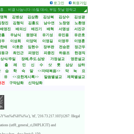
로그인
회원가입
결 나눕니다 /스틸 대사, 부임 첫날 영락교회 방문
CBMC 한국대회 내달 12일 
명혁
김병삼
김삼환
김상복
김상수
김성광
김창진
김형익
김홍도
남수연
노창영
노환영
배영진
배의신
배진기
배혁
서명성
서진규
한흠
우남식
원영대
유기성
유민용
유은호
성우
이성희
이양덕
이영길
이영무
이영훈
한배
이호준
임현수
장부완
전승문
정근두
최동규
최인근
피영민
피종진
하용조
한경직
상식/주일
장례,추도.심방
가정설교
영문설교
>
출
레
민
신
수
삿
룻
삼상
삼하
합
습
학
슥
말
<<마태복음>>
막
눅
요
유
<<요한계시록>>
말씀별설교
제목별설교
사건
구약삽화
신약삽화
%m%d%H%i%s'), 'ttl', '216.73.217.103')1267: Illegal
lations (utf8_general_ci,IMPLICIT) and