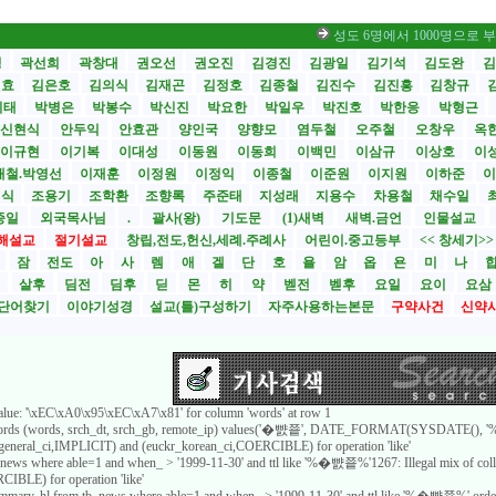
성도 6명에서 1000명으로 부흥… 비
성
곽선희
곽창대
권오선
권오진
김경진
김광일
김기석
김도완
김
원효
김은호
김의식
김재곤
김정호
김종철
김진수
김진흥
김창규
기태
박병은
박봉수
박신진
박요한
박일우
박진호
박한응
박형근
신현식
안두익
안효관
양인국
양향모
염두철
오주철
오창우
옥
이규현
이기복
이대성
이동원
이동희
이백민
이삼규
이상호
이
재철.박영선
이재훈
이정원
이정익
이종철
이준원
이지원
이하준
이
영식
조용기
조학환
조향록
주준태
지성래
지용수
차용철
채수일
종일
외국목사님
.
괄사(왕)
기도문
(1)새벽
새벽.금언
인물설교
해설교
절기설교
창립,전도,헌신,세례.주례사
어린이.중고등부
<< 창세기>
시
잠
전도
아
사
렘
애
겔
단
호
욜
암
옵
욘
미
나
전
살후
딤전
딤후
딛
몬
히
약
벧전
벧후
요일
요이
요삼
단어찾기
이야기성경
설교(틀)구성하기
자주사용하는본문
구약사건
신약
value: '\xEC\xA0\x95\xEC\xA7\x81' for column 'words' at row 1
_words (words, srch_dt, srch_gb, remote_ip) values('�뺤쭅', DATE_FORMAT(SYSDATE(), '%Y
8_general_ci,IMPLICIT) and (euckr_korean_ci,COERCIBLE) for operation 'like'
b_news where able=1 and when_ > '1999-11-30' and ttl like '%�뺤쭅%'1267: Illegal mix of col
IBLE) for operation 'like'