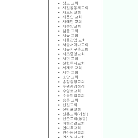
상도 교회
새길공동체교회
새로남교회
새문안 교회
새에덴 교회
새중앙교회
샘물 교회
서울 교회
서울광염 교회
서울서마나교회
서울지구촌교회
서초중앙교회
서현 교회
선한목자교회
세계로 교회
세한 교회
소망 교회
송정중앙교회
수원중앙침례
수영로교회
수유제일교회
승동 교회
신길교회
신반포교회
신촌교회(기성 )
신촌교회(통합)
아현성결교회
안디옥교회
안산동산교회
안산빛나교회