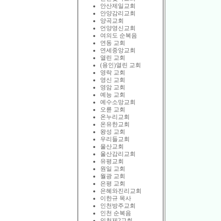
안산제일교회
안양감리교회
양곡교회
언양영신교회
여의도 순복음
연동 교회
연세중앙교회
열린 교회
(용인)열린 교회
영락 교회
영신 교회
영암 교회
예능 교회
예수소망교회
오륜 교회
온누리교회
온유한교회
왕성 교회
우리들교회
울산교회
울산감리교회
유평교회
원일 교회
월광 교회
은평 교회
은혜와진리교회
이한규 목사
인천방주교회
인천 순복음
인천제2교회