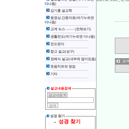
select no, when_, ttl,
다나옴)
김기홍 설교학
동영상.간증자료(여기누르면
다나옴)
교계 뉴스 ------- (전체보기)
생활전도(여기누르면 다나옴)
전도편지
참고 설교(성구)
장례식 설교(내부에 많이있음)
검색
웃음치유와 영업
기타
설교내용검색
성경 찾기
성경 찾기