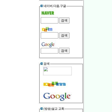
네이버.다음.구글
검색
(방송)설교 교회