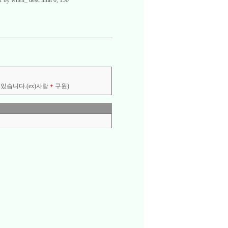
 by when_ desc limit 0, 150
있습니다.(ex)사랑
+
구원)