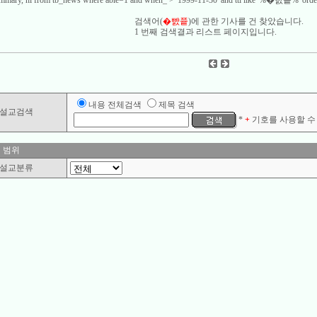
 summary, hl from tb_news where able=1 and when_ > '1999-11-30' and ttl like '%�뺤쭅%' order
검색어(
�뺤쭅
)에 관한 기사를
건 찾았습니다.
1 번째 검색결과 리스트 페이지입니다.
내용 전체검색
제목 검색
설교검색
*
+
기호를 사용할 수 
 범위
설교분류