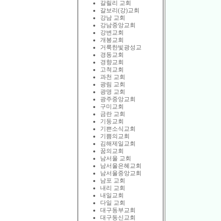
갈릴리 교회
갈보리(강)교회
강남 교회
강남중앙교회
강변교회
개봉교회
거룩한빛광성교
경동교회
경향교회
고척교회
과천 교회
광림 교회
광명 교회
광주중앙교회
구미교회
금란 교회
기둥교회
기쁜소식교회
기쁨의교회
김해제일교회
꿈의교회
남서울 교회
남서울은혜교회
남서울중앙교회
남포 교회
내리 교회
내일교회
다일 교회
대구동부교회
대구동신교회