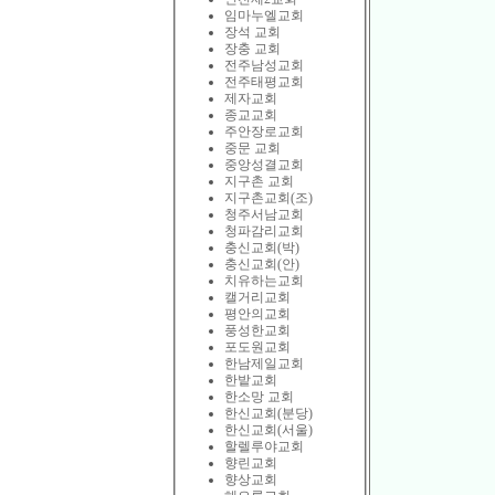
임마누엘교회
장석 교회
장충 교회
전주남성교회
전주태평교회
제자교회
종교교회
주안장로교회
중문 교회
중앙성결교회
지구촌 교회
지구촌교회(조)
청주서남교회
청파감리교회
충신교회(박)
충신교회(안)
치유하는교회
캘거리교회
평안의교회
풍성한교회
포도원교회
한남제일교회
한밭교회
한소망 교회
한신교회(분당)
한신교회(서울)
할렐루야교회
향린교회
향상교회