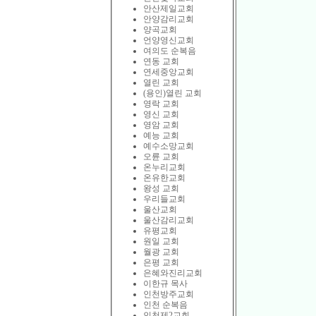
안산제일교회
안양감리교회
양곡교회
언양영신교회
여의도 순복음
연동 교회
연세중앙교회
열린 교회
(용인)열린 교회
영락 교회
영신 교회
영암 교회
예능 교회
예수소망교회
오륜 교회
온누리교회
온유한교회
왕성 교회
우리들교회
울산교회
울산감리교회
유평교회
원일 교회
월광 교회
은평 교회
은혜와진리교회
이한규 목사
인천방주교회
인천 순복음
인천제2교회