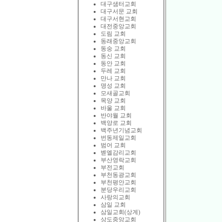
대구샘터교회
대구서문 교회
대구서현교회
대전중앙교회
도림 교회
동래중앙교회
동숭 교회
동신 교회
동안 교회
두레 교회
만나 교회
명성 교회
모새골교회
목양 교회
바울 교회
반야월 교회
백양로 교회
백주년기념교회
번동제일교회
범어 교회
벧엘감리교회
부산영락교회
부전교회
부천동광교회
부천평안교회
분당우리교회
사랑의교회
삼일 교회
삼일교회(상계)
상도중앙교회