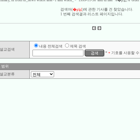
 summary, hl from tb_news where able=1 and when_ > '1999-11-30' and ttl like '%�μ닔%' order 
검색어(
�μ닔
)에 관한 기사를
건 찾았습니다.
1 번째 검색결과 리스트 페이지입니다.
내용 전체검색
제목 검색
설교검색
*
+
기호를 사용할 수 
 범위
설교분류