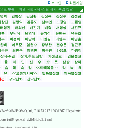
로그인
회원가입
흥… 비결 나눕니다 /스틸 대사, 부임 첫날 영락교회 방문
CBMC 한국대회 내달
명혁
김병삼
김삼환
김상복
김상수
김성광
김창진
김형익
김홍도
남수연
노창영
노환영
배영진
배의신
배진기
배혁
서명성
서진규
한흠
우남식
원영대
유기성
유민용
유은호
성우
이성희
이양덕
이영길
이영무
이영훈
한배
이호준
임현수
장부완
전승문
정근두
최동규
최인근
피영민
피종진
하용조
한경직
상식/주일
장례,추도.심방
가정설교
영문설교
>
출
레
민
신
수
삿
룻
삼상
삼하
합
습
학
슥
말
<<마태복음>>
막
눅
요
유
<<요한계시록>>
말씀별설교
제목별설교
사건
구약삽화
신약삽화
m%d%H%i%s'), 'ttl', '216.73.217.120')1267: Illegal mix
ations (utf8_general_ci,IMPLICIT) and