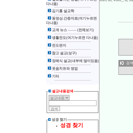
select no, when_, ttl,
다나옴)
김기홍 설교학
동영상.간증자료(여기누르면
다나옴)
교계 뉴스 ------- (전체보기)
생활전도(여기누르면 다나옴)
전도편지
참고 설교(성구)
장례식 설교(내부에 많이있음)
검색
웃음치유와 영업
기타
설교내용검색
성경 찾기
성경 찾기