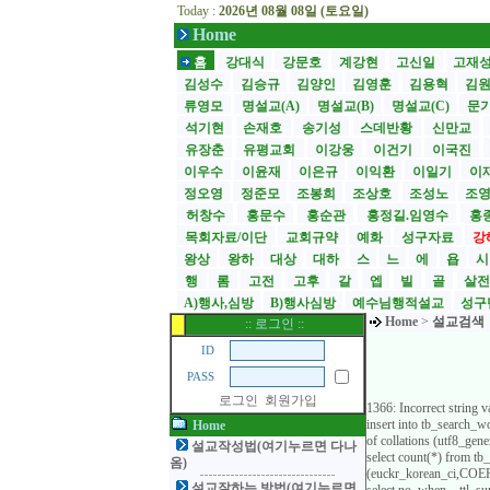
Today :
2026년 08월 08일 (토요일)
Home
홈
강대식
강문호
계강현
고신일
고재
김성수
김승규
김양인
김영훈
김용혁
김
류영모
명설교(A)
명설교(B)
명설교(C)
문
석기현
손재호
송기성
스데반황
신만교
유장춘
유평교회
이강웅
이건기
이국진
이우수
이윤재
이은규
이익환
이일기
이
정오영
정준모
조봉희
조상호
조성노
조
허창수
홍문수
홍순관
홍정길.임영수
홍
목회자료/이단
교회규약
예화
성구자료
강
왕상
왕하
대상
대하
스
느
에
욥
행
롬
고전
고후
갈
엡
빌
골
살
A)행사,심방
B)행사심방
예수님행적설교
성구
Home
>
설교검색
:: 로그인 ::
ID
PASS
로그인
회원가입
1366: Incorrect string 
insert into tb_search
Home
of collations (utf8_ge
설교작성법(여기누르면 다나
select count(*) from t
옴)
(euckr_korean_ci,COERC
설교잘하는 방법(여기누르면