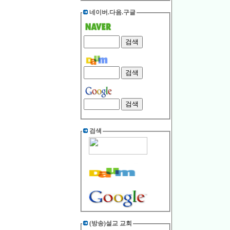
네이버.다음.구글
검색
(방송)설교 교회