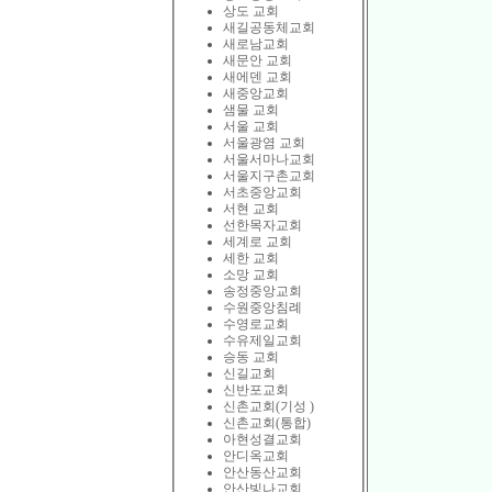
상도 교회
새길공동체교회
새로남교회
새문안 교회
새에덴 교회
새중앙교회
샘물 교회
서울 교회
서울광염 교회
서울서마나교회
서울지구촌교회
서초중앙교회
서현 교회
선한목자교회
세계로 교회
세한 교회
소망 교회
송정중앙교회
수원중앙침례
수영로교회
수유제일교회
승동 교회
신길교회
신반포교회
신촌교회(기성 )
신촌교회(통합)
아현성결교회
안디옥교회
안산동산교회
안산빛나교회