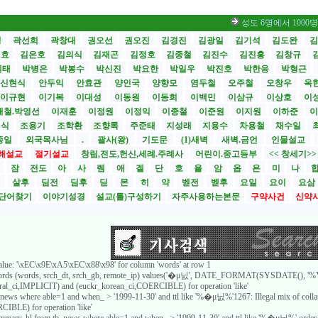
성도 6명에서 1000명으로 부
성
곽선희
곽창대
권오선
권오진
김경진
김광일
김기석
김도완
김
원효
김은호
김의식
김재곤
김정호
김종철
김진수
김진흥
김창규
기태
박병은
박봉수
박신진
박요한
박일우
박진호
박한응
박형근
신현식
안두익
안효관
양인국
양향모
염두철
오주철
오창우
옥
이규현
이기복
이대성
이동원
이동희
이백민
이삼규
이상호
이
재철.박영선
이재훈
이정원
이정익
이종철
이준원
이지원
이하준
이
영식
조용기
조학환
조향록
주준태
지성래
지용수
차용철
채수일
종일
외국목사님
.
괄사(왕)
기도문
(1)새벽
새벽.금언
인물설교
해설교
절기설교
창립,전도,헌신,세례.주례사
어린이.중고등부
<< 창세기>
시
잠
전도
아
사
렘
애
겔
단
호
욜
암
옵
욘
미
나
전
살후
딤전
딤후
딛
몬
히
약
벧전
벧후
요일
요이
요삼
단어찾기
이야기성경
설교(틀)구성하기
자주사용하는본문
구약사건
신약
value: '\xEC\x9E\xA5\xEC\x88\x98' for column 'words' at row 1
_words (words, srch_dt, srch_gb, remote_ip) values('�μ닔', DATE_FORMAT(SYSDATE(), '%Y%
neral_ci,IMPLICIT) and (euckr_korean_ci,COERCIBLE) for operation 'like'
b_news where able=1 and when_ > '1999-11-30' and ttl like '%�μ닔%'1267: Illegal mix of coll
IBLE) for operation 'like'