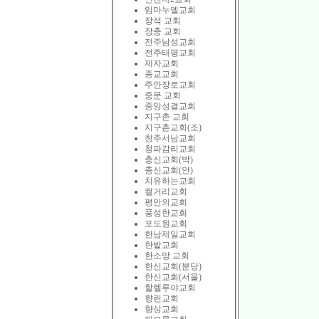
임마누엘교회
장석 교회
장충 교회
전주남성교회
전주태평교회
제자교회
종교교회
주안장로교회
중문 교회
중앙성결교회
지구촌 교회
지구촌교회(조)
청주서남교회
청파감리교회
충신교회(박)
충신교회(안)
치유하는교회
캘거리교회
평안의교회
풍성한교회
포도원교회
한남제일교회
한밭교회
한소망 교회
한신교회(분당)
한신교회(서울)
할렐루야교회
향린교회
향상교회