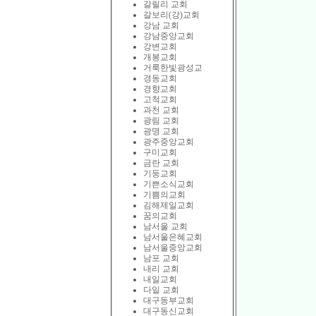
갈릴리 교회
갈보리(강)교회
강남 교회
강남중앙교회
강변교회
개봉교회
거룩한빛광성교
경동교회
경향교회
고척교회
과천 교회
광림 교회
광명 교회
광주중앙교회
구미교회
금란 교회
기둥교회
기쁜소식교회
기쁨의교회
김해제일교회
꿈의교회
남서울 교회
남서울은혜교회
남서울중앙교회
남포 교회
내리 교회
내일교회
다일 교회
대구동부교회
대구동신교회