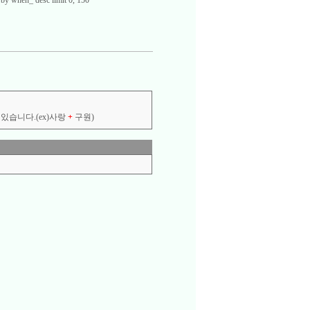
by when_ desc limit 0, 150
있습니다.(ex)사랑
+
구원)