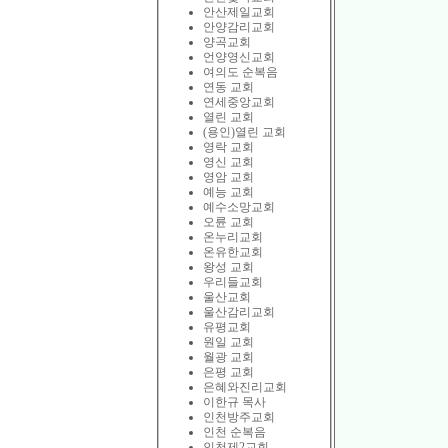
안산제일교회
안양감리교회
양곡교회
언양영신교회
여의도 순복음
연동 교회
연세중앙교회
열린 교회
(용인)열린 교회
영락 교회
영신 교회
영암 교회
예능 교회
예수소망교회
오륜 교회
온누리교회
온유한교회
왕성 교회
우리들교회
울산교회
울산감리교회
유평교회
원일 교회
월광 교회
은평 교회
은혜와진리교회
이한규 목사
인천방주교회
인천 순복음
인천제2교회