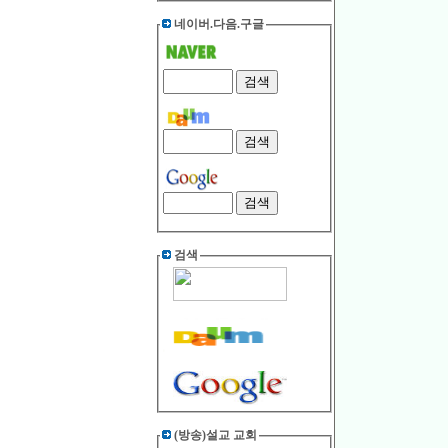
네이버.다음.구글
검색
(방송)설교 교회