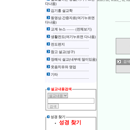
select no, when_, ttl,
다나옴)
김기홍 설교학
동영상.간증자료(여기누르면
다나옴)
교계 뉴스 ------- (전체보기)
생활전도(여기누르면 다나옴)
전도편지
참고 설교(성구)
장례식 설교(내부에 많이있음)
검색
웃음치유와 영업
기타
설교내용검색
성경 찾기
성경 찾기