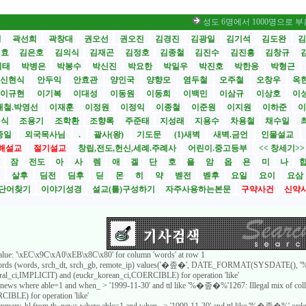
성도 6명에서 1000명으로 부흥… 비결
성
곽선희
곽창대
권오선
권오진
김경진
김광일
김기석
김도완
김
원효
김은호
김의식
김재곤
김정호
김종철
김진수
김진흥
김창규
기태
박병은
박봉수
박신진
박요한
박일우
박진호
박한응
박형근
신현식
안두익
안효관
양인국
양향모
염두철
오주철
오창우
옥
이규현
이기복
이대성
이동원
이동희
이백민
이삼규
이상호
이
재철.박영선
이재훈
이정원
이정익
이종철
이준원
이지원
이하준
이
영식
조용기
조학환
조향록
주준태
지성래
지용수
차용철
채수일
종일
외국목사님
.
괄사(왕)
기도문
(1)새벽
새벽.금언
인물설교
해설교
절기설교
창립,전도,헌신,세례.주례사
어린이.중고등부
<< 창세기>
시
잠
전도
아
사
렘
애
겔
단
호
욜
암
옵
욘
미
나
전
살후
딤전
딤후
딛
몬
히
약
벧전
벧후
요일
요이
요삼
단어찾기
이야기성경
설교(틀)구성하기
자주사용하는본문
구약사건
신약
 value: '\xEC\x9C\xA0\xEB\x8C\x80' for column 'words' at row 1
_words (words, srch_dt, srch_gb, remote_ip) values('�좊�', DATE_FORMAT(SYSDATE(), '%Y
neral_ci,IMPLICIT) and (euckr_korean_ci,COERCIBLE) for operation 'like'
b_news where able=1 and when_ > '1999-11-30' and ttl like '%�좊�%'1267: Illegal mix of col
IBLE) for operation 'like'