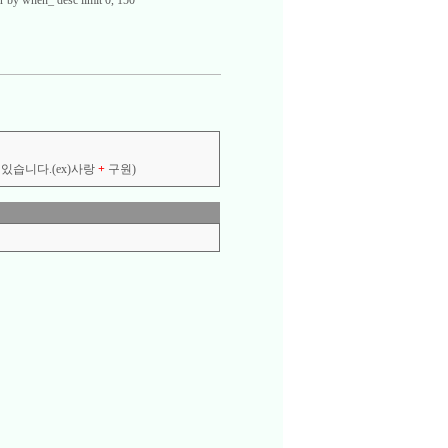
 by when_ desc limit 0, 150
있습니다.(ex)사랑
+
구원)