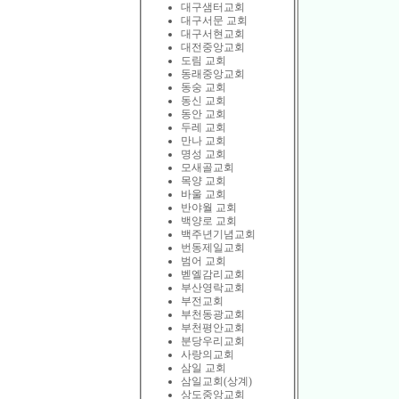
대구샘터교회
대구서문 교회
대구서현교회
대전중앙교회
도림 교회
동래중앙교회
동숭 교회
동신 교회
동안 교회
두레 교회
만나 교회
명성 교회
모새골교회
목양 교회
바울 교회
반야월 교회
백양로 교회
백주년기념교회
번동제일교회
범어 교회
벧엘감리교회
부산영락교회
부전교회
부천동광교회
부천평안교회
분당우리교회
사랑의교회
삼일 교회
삼일교회(상계)
상도중앙교회