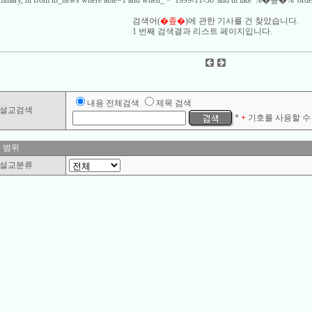
 summary, hl from tb_news where able=1 and when_ > '1999-11-30' and ttl like '%�좊�%' order
검색어(
�좊�
)에 관한 기사를
건 찾았습니다.
1 번째 검색결과 리스트 페이지입니다.
내용 전체검색
제목 검색
설교검색
*
+
기호를 사용할 수 
 범위
설교분류