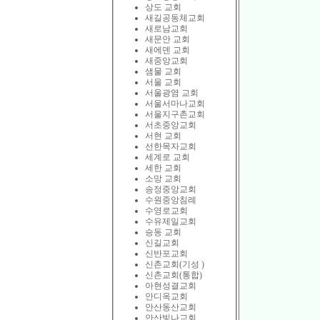
상도 교회
새길공동체교회
새로남교회
새문안 교회
새에덴 교회
새중앙교회
샘물 교회
서울 교회
서울광염 교회
서울서마나교회
서울지구촌교회
서초중앙교회
서현 교회
선한목자교회
세계로 교회
세한 교회
소망 교회
송정중앙교회
수원중앙침례
수영로교회
수유제일교회
승동 교회
신길교회
신반포교회
신촌교회(기성 )
신촌교회(통합)
아현성결교회
안디옥교회
안산동산교회
안산빛나교회