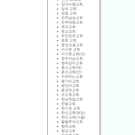
임마누엘교회
장석 교회
장충 교회
전주남성교회
전주태평교회
제자교회
종교교회
주안장로교회
중문 교회
중앙성결교회
지구촌 교회
지구촌교회(조)
청주서남교회
청파감리교회
충신교회(박)
충신교회(안)
치유하는교회
캘거리교회
평안의교회
풍성한교회
포도원교회
한남제일교회
한밭교회
한소망 교회
한신교회(분당)
한신교회(서울)
할렐루야교회
향린교회
향상교회