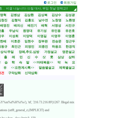
로그인
회원가입
 나눕니다 /스틸 대사, 부임 첫날 영락교회 방문
CBMC 한국대회 내달 12일 
명혁
김병삼
김삼환
김상복
김상수
김성광
김창진
김형익
김홍도
남수연
노창영
노환영
배영진
배의신
배진기
배혁
서명성
서진규
한흠
우남식
원영대
유기성
유민용
유은호
성우
이성희
이양덕
이영길
이영무
이영훈
한배
이호준
임현수
장부완
전승문
정근두
최동규
최인근
피영민
피종진
하용조
한경직
상식/주일
장례,추도.심방
가정설교
영문설교
>
출
레
민
신
수
삿
룻
삼상
삼하
합
습
학
슥
말
<<마태복음>>
막
눅
요
유
<<요한계시록>>
말씀별설교
제목별설교
사건
구약삽화
신약삽화
%m%d%H%i%s'), 'ttl', '216.73.216.89')1267: Illegal mix
lations (utf8_general_ci,IMPLICIT) and