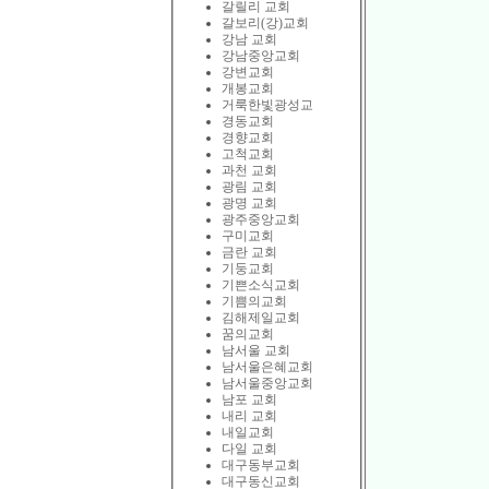
갈릴리 교회
갈보리(강)교회
강남 교회
강남중앙교회
강변교회
개봉교회
거룩한빛광성교
경동교회
경향교회
고척교회
과천 교회
광림 교회
광명 교회
광주중앙교회
구미교회
금란 교회
기둥교회
기쁜소식교회
기쁨의교회
김해제일교회
꿈의교회
남서울 교회
남서울은혜교회
남서울중앙교회
남포 교회
내리 교회
내일교회
다일 교회
대구동부교회
대구동신교회