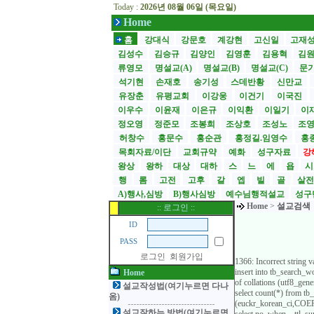
Today :
2026년 08월 06일 (목요일)
Home
홈
강대식
강문호
계강현
고신일
고재
김성수
김승규
김양인
김영훈
김용혁
김
류영모
명설교(A)
명설교(B)
명설교(C)
문
석기현
손재호
송기성
스데반황
신만교
유장춘
유평교회
이강웅
이건기
이국진
이우수
이윤재
이은규
이익환
이일기
이
정오영
정준모
조봉희
조상호
조성노
조
허창수
홍문수
홍순관
홍정길.임영수
홍
목회자료/이단
교회규약
예화
성구자료
강
왕상
왕하
대상
대하
스
느
에
욥
행
롬
고전
고후
갈
엡
빌
골
살
A)행사,심방
B)행사심방
예수님행적설교
성구
Home
>
설교검색
:: 로그인 ::
ID
PASS
로그인
회원가입
1366: Incorrect string
insert into tb_search
Home
of collations (utf8_ge
설교작성법(여기누르면 다나
select count(*) from t
옴)
(euckr_korean_ci,COERC
설교잘하는 방법(여기누르면