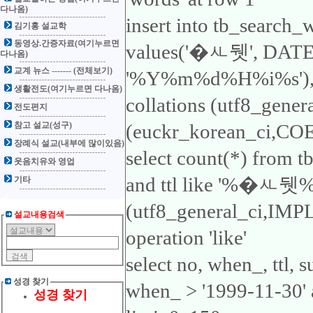
다나옴)
insert into tb_search_
김기홍 설교학
동영상.간증자료(여기누르면
values('�ㅻ뒛', DA
다나옴)
교계 뉴스 ------- (전체보기)
'%Y%m%d%H%i%s'), 'ttl
생활전도(여기누르면 다나옴)
collations (utf8_gene
전도편지
참고 설교(성구)
(euckr_korean_ci,COER
장례식 설교(내부에 많이있음)
select count(*) from 
웃음치유와 영업
and ttl like '%�ㅻ뒛%'1
기타
(utf8_general_ci,IMP
설교내용검색
operation 'like'
select no, when_, ttl,
성경 찾기
when_ > '1999-11-30'
성경 찾기