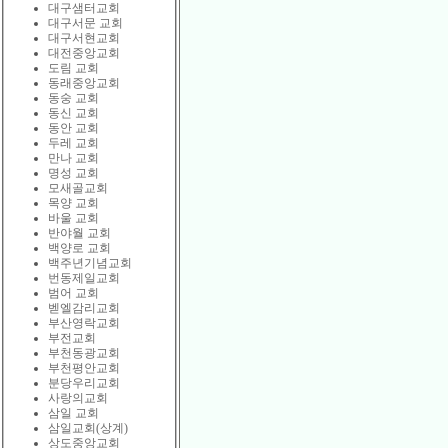
대구샘터교회
대구서문 교회
대구서현교회
대전중앙교회
도림 교회
동래중앙교회
동숭 교회
동신 교회
동안 교회
두레 교회
만나 교회
명성 교회
모새골교회
목양 교회
바울 교회
반야월 교회
백양로 교회
백주년기념교회
번동제일교회
범어 교회
벧엘감리교회
부산영락교회
부전교회
부천동광교회
부천평안교회
분당우리교회
사랑의교회
삼일 교회
삼일교회(상계)
상도중앙교회