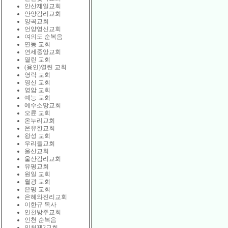
안산제일교회
안양감리교회
양곡교회
언양영신교회
여의도 순복음
연동 교회
연세중앙교회
열린 교회
(용인)열린 교회
영락 교회
영신 교회
영암 교회
예능 교회
예수소망교회
오륜 교회
온누리교회
온유한교회
왕성 교회
우리들교회
울산교회
울산감리교회
유평교회
원일 교회
월광 교회
은평 교회
은혜와진리교회
이한규 목사
인천방주교회
인천 순복음
인천제2교회