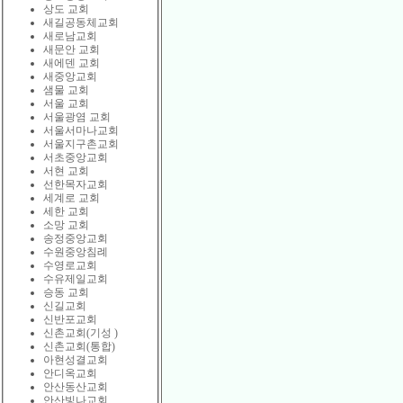
상도 교회
새길공동체교회
새로남교회
새문안 교회
새에덴 교회
새중앙교회
샘물 교회
서울 교회
서울광염 교회
서울서마나교회
서울지구촌교회
서초중앙교회
서현 교회
선한목자교회
세계로 교회
세한 교회
소망 교회
송정중앙교회
수원중앙침례
수영로교회
수유제일교회
승동 교회
신길교회
신반포교회
신촌교회(기성 )
신촌교회(통합)
아현성결교회
안디옥교회
안산동산교회
안산빛나교회