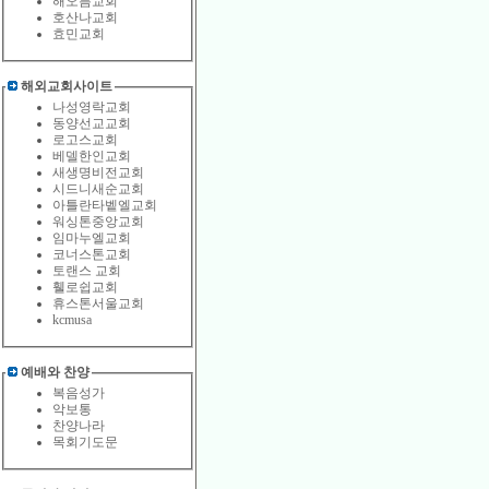
해오름교회
호산나교회
효민교회
해외교회사이트
나성영락교회
동양선교교회
로고스교회
베델한인교회
새생명비전교회
시드니새순교회
아틀란타벹엘교회
워싱톤중앙교회
임마누엘교회
코너스톤교회
토랜스 교회
휄로쉽교회
휴스톤서울교회
kcmusa
예배와 찬양
복음성가
악보통
찬양나라
목회기도문