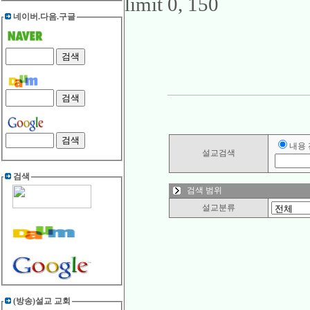
limit 0, 150
네이버.다음.구글
내용
설교검색
검색
검색 범위
설교분류
(방송)설교 교회