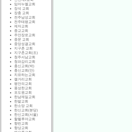
임마누엘교회
장석 교회
장충 교회
전주남성교회
전주태평교회
제자교회
종교교회
주안장로교회
중문 교회
중앙성결교회
지구촌 교회
지구촌교회(조)
청주서남교회
청파감리교회
충신교회(박)
충신교회(안)
치유하는교회
캘거리교회
평안의교회
풍성한교회
포도원교회
한남제일교회
한밭교회
한소망 교회
한신교회(분당)
한신교회(서울)
할렐루야교회
향린교회
향상교회