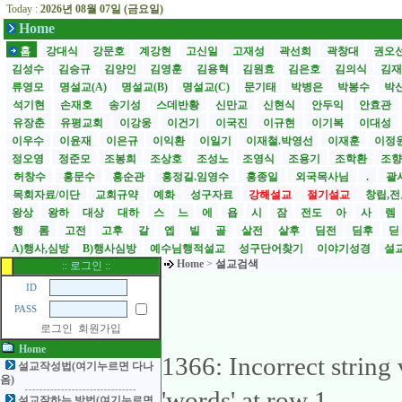
Today :
2026년 08월 07일 (금요일)
Home
홈
강대식
강문호
계강현
고신일
고재성
곽선희
곽창대
권오
김성수
김승규
김양인
김영훈
김용혁
김원효
김은호
김의식
김
류영모
명설교(A)
명설교(B)
명설교(C)
문기태
박병은
박봉수
박
석기현
손재호
송기성
스데반황
신만교
신현식
안두익
안효관
유장춘
유평교회
이강웅
이건기
이국진
이규현
이기복
이대성
이우수
이윤재
이은규
이익환
이일기
이재철.박영선
이재훈
이정
정오영
정준모
조봉희
조상호
조성노
조영식
조용기
조학환
조
허창수
홍문수
홍순관
홍정길.임영수
홍종일
외국목사님
.
괄사
목회자료/이단
교회규약
예화
성구자료
강해설교
절기설교
창립,전
왕상
왕하
대상
대하
스
느
에
욥
시
잠
전도
아
사
렘
행
롬
고전
고후
갈
엡
빌
골
살전
살후
딤전
딤후
A)행사,심방
B)행사심방
예수님행적설교
성구단어찾기
이야기성경
설교
Home
>
설교검색
:: 로그인 ::
ID
PASS
로그인
회원가입
Home
1366: Incorrect strin
설교작성법(여기누르면 다나
옴)
'words' at row 1
설교잘하는 방법(여기누르면