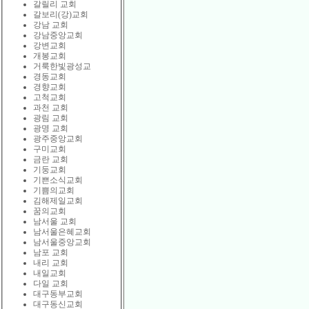
갈릴리 교회
갈보리(강)교회
강남 교회
강남중앙교회
강변교회
개봉교회
거룩한빛광성교
경동교회
경향교회
고척교회
과천 교회
광림 교회
광명 교회
광주중앙교회
구미교회
금란 교회
기둥교회
기쁜소식교회
기쁨의교회
김해제일교회
꿈의교회
남서울 교회
남서울은혜교회
남서울중앙교회
남포 교회
내리 교회
내일교회
다일 교회
대구동부교회
대구동신교회