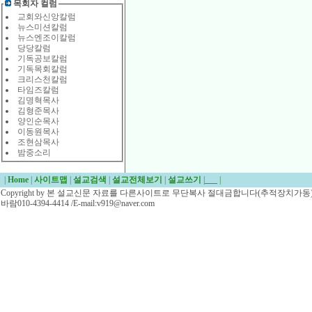
목회자 컬럼
교회와신앙칼럼
뉴스미션칼럼
뉴스엔조이칼럼
당당칼럼
기독공보칼럼
기독목회칼럼
크리스천칼럼
타임즈칼럼
김명혁목사
김형준목사
양인순목사
이동원목사
조현삼목사
밤중소리
|
Home
|
사이트맵
|
설교검색
|
설교전체보기
|
설교쓰기
|
___
|
Copyright by 본 설교신문 자료를 다른사이트로 무단복사 절대금합니다(추적장치가동)/
바람010-4394-4414 /E-mail:v919@naver.com