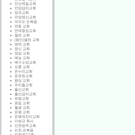
안산제일교회
안양감리교회
양곡교회
언양영신교회
여의도 순복음
연동 교회
연세중앙교회
열린 교회
(용인)열린 교회
영락 교회
영신 교회
영암 교회
예능 교회
예수소망교회
오륜 교회
온누리교회
온유한교회
왕성 교회
우리들교회
울산교회
울산감리교회
유평교회
원일 교회
월광 교회
은평 교회
은혜와진리교회
이한규 목사
인천방주교회
인천 순복음
인천제2교회