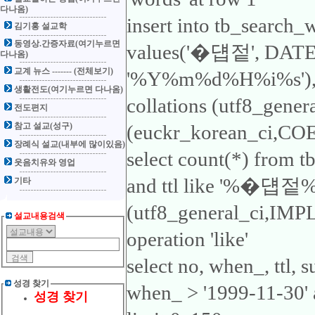
다나옴)
insert into tb_search_
김기홍 설교학
동영상.간증자료(여기누르면
values('�덉젙', DA
다나옴)
교계 뉴스 ------- (전체보기)
'%Y%m%d%H%i%s'), 'ttl
생활전도(여기누르면 다나옴)
collations (utf8_gene
전도편지
참고 설교(성구)
(euckr_korean_ci,COER
장례식 설교(내부에 많이있음)
select count(*) from 
웃음치유와 영업
and ttl like '%�덉젙%'1
기타
(utf8_general_ci,IMP
설교내용검색
operation 'like'
select no, when_, ttl,
성경 찾기
when_ > '1999-11-30'
성경 찾기