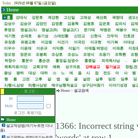
Today :
2026년 08월 07일 (금요일)
Home
홈
강대식
강문호
계강현
고신일
고재성
곽선희
곽창대
권오
김성수
김승규
김양인
김영훈
김용혁
김원효
김은호
김의식
김
류영모
명설교(A)
명설교(B)
명설교(C)
문기태
박병은
박봉수
박
석기현
손재호
송기성
스데반황
신만교
신현식
안두익
안효관
유장춘
유평교회
이강웅
이건기
이국진
이규현
이기복
이대성
이우수
이윤재
이은규
이익환
이일기
이재철.박영선
이재훈
이정
정오영
정준모
조봉희
조상호
조성노
조영식
조용기
조학환
조
허창수
홍문수
홍순관
홍정길.임영수
홍종일
외국목사님
.
괄사
목회자료/이단
교회규약
예화
성구자료
강해설교
절기설교
창립,전
왕상
왕하
대상
대하
스
느
에
욥
시
잠
전도
아
사
렘
행
롬
고전
고후
갈
엡
빌
골
살전
살후
딤전
딤후
A)행사,심방
B)행사심방
예수님행적설교
성구단어찾기
이야기성경
설교
Home
>
설교검색
:: 로그인 ::
ID
PASS
로그인
회원가입
Home
1366: Incorrect strin
설교작성법(여기누르면 다나
옴)
'words' at row 1
설교잘하는 방법(여기누르면