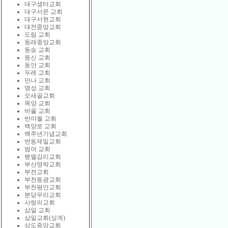
대구샘터교회
대구서문 교회
대구서현교회
대전중앙교회
도림 교회
동래중앙교회
동숭 교회
동신 교회
동안 교회
두레 교회
만나 교회
명성 교회
모새골교회
목양 교회
바울 교회
반야월 교회
백양로 교회
백주년기념교회
번동제일교회
범어 교회
벧엘감리교회
부산영락교회
부전교회
부천동광교회
부천평안교회
분당우리교회
사랑의교회
삼일 교회
삼일교회(상계)
상도중앙교회