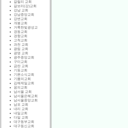
갈릴리 교회
갈보리(강)교회
강남 교회
강남중앙교회
강변교회
개봉교회
거룩한빛광성교
경동교회
경향교회
고척교회
과천 교회
광림 교회
광명 교회
광주중앙교회
구미교회
금란 교회
기둥교회
기쁜소식교회
기쁨의교회
김해제일교회
꿈의교회
남서울 교회
남서울은혜교회
남서울중앙교회
남포 교회
내리 교회
내일교회
다일 교회
대구동부교회
대구동신교회