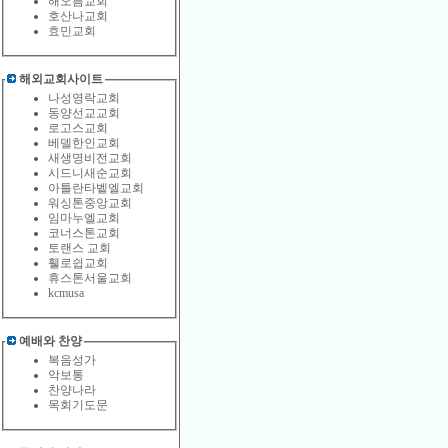
해오름교회
호산나교회
효민교회
해외교회사이트
나성영락교회
동양선교교회
로고스교회
베델한인교회
새생명비전교회
시드니새순교회
아틀란타벹엘교회
워싱톤중앙교회
임마누엘교회
코너스톤교회
토랜스 교회
휄로쉽교회
휴스톤서울교회
kcmusa
예배와 찬양
복음성가
악보통
찬양나라
목회기도문