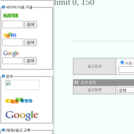
limit 0, 150
네이버.다음.구글
내용
설교검색
검색
검색 범위
설교분류
(방송)설교 교회