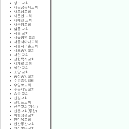
상도 교회
새길공동체교회
새로남교회
새문안 교회
새에덴 교회
새중앙교회
샘물 교회
서울 교회
서울광염 교회
서울서마나교회
서울지구촌교회
서초중앙교회
서현 교회
선한목자교회
세계로 교회
세한 교회
소망 교회
송정중앙교회
수원중앙침례
수영로교회
수유제일교회
승동 교회
신길교회
신반포교회
신촌교회(기성 )
신촌교회(통합)
아현성결교회
안디옥교회
안산동산교회
안산빛나교회