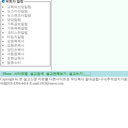
목회자 컬럼
교회와신앙칼럼
뉴스미션칼럼
뉴스엔조이칼럼
당당칼럼
기독공보칼럼
기독목회칼럼
크리스천칼럼
타임즈칼럼
김명혁목사
김형준목사
양인순목사
이동원목사
조현삼목사
밤중소리
|
Home
|
사이트맵
|
설교검색
|
설교전체보기
|
설교쓰기
|
___
|
Copyright by 본 설교신문 자료를 다른사이트로 무단복사 절대금합니다(추적장치가동)/
바람010-4394-4414 /E-mail:v919@naver.com