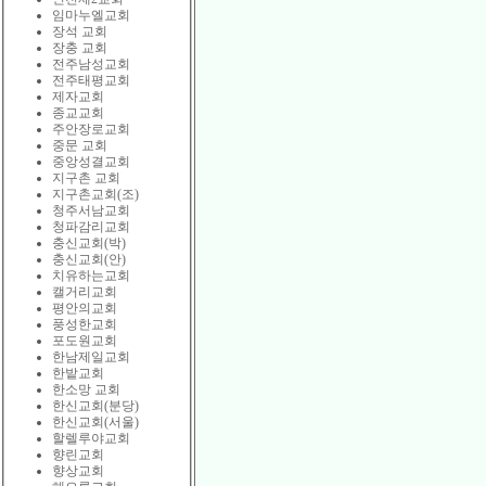
임마누엘교회
장석 교회
장충 교회
전주남성교회
전주태평교회
제자교회
종교교회
주안장로교회
중문 교회
중앙성결교회
지구촌 교회
지구촌교회(조)
청주서남교회
청파감리교회
충신교회(박)
충신교회(안)
치유하는교회
캘거리교회
평안의교회
풍성한교회
포도원교회
한남제일교회
한밭교회
한소망 교회
한신교회(분당)
한신교회(서울)
할렐루야교회
향린교회
향상교회