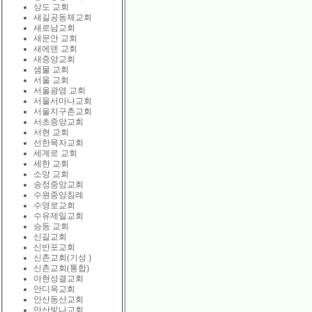
상도 교회
새길공동체교회
새로남교회
새문안 교회
새에덴 교회
새중앙교회
샘물 교회
서울 교회
서울광염 교회
서울서마나교회
서울지구촌교회
서초중앙교회
서현 교회
선한목자교회
세계로 교회
세한 교회
소망 교회
송정중앙교회
수원중앙침례
수영로교회
수유제일교회
승동 교회
신길교회
신반포교회
신촌교회(기성 )
신촌교회(통합)
아현성결교회
안디옥교회
안산동산교회
안산빛나교회