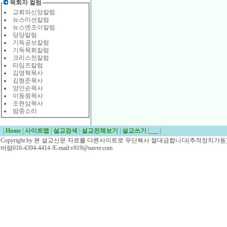
목회자 컬럼
교회와신앙칼럼
뉴스미션칼럼
뉴스엔조이칼럼
당당칼럼
기독공보칼럼
기독목회칼럼
크리스천칼럼
타임즈칼럼
김명혁목사
김형준목사
양인순목사
이동원목사
조현삼목사
밤중소리
|
Home
|
사이트맵
|
설교검색
|
설교전체보기
|
설교쓰기
|
___
|
Copyright by 본 설교신문 자료를 다른사이트로 무단복사 절대금합니다(추적장치가동)/
바람010-4394-4414 /E-mail:v919@naver.com