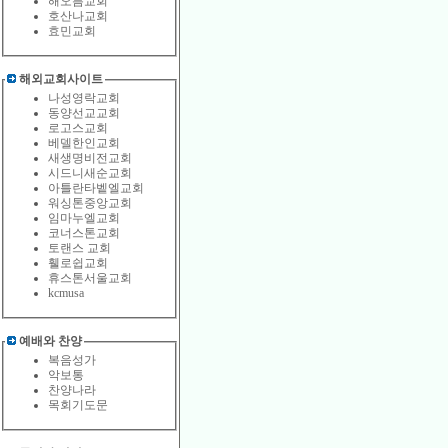
해오름교회
호산나교회
효민교회
해외교회사이트
나성영락교회
동양선교교회
로고스교회
베델한인교회
새생명비전교회
시드니새순교회
아틀란타벹엘교회
워싱톤중앙교회
임마누엘교회
코너스톤교회
토랜스 교회
휄로쉽교회
휴스톤서울교회
kcmusa
예배와 찬양
복음성가
악보통
찬양나라
목회기도문