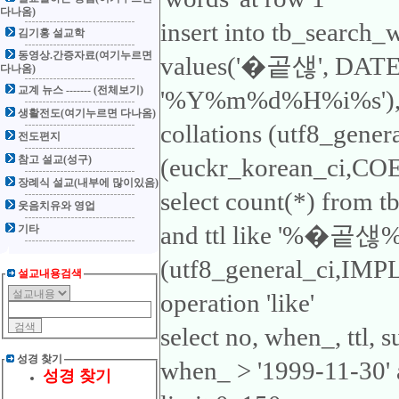
다나옴)
insert into tb_search_
김기홍 설교학
동영상.간증자료(여기누르면
values('�곹샎', DA
다나옴)
교계 뉴스 ------- (전체보기)
'%Y%m%d%H%i%s'), 'ttl
생활전도(여기누르면 다나옴)
collations (utf8_gene
전도편지
참고 설교(성구)
(euckr_korean_ci,COER
장례식 설교(내부에 많이있음)
select count(*) from 
웃음치유와 영업
and ttl like '%�곹샎%'1
기타
(utf8_general_ci,IMP
설교내용검색
operation 'like'
select no, when_, ttl,
성경 찾기
when_ > '1999-11-30'
성경 찾기