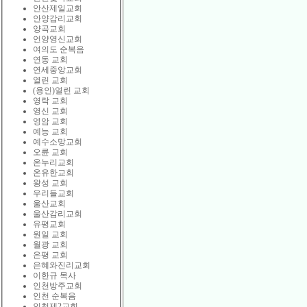
안산제일교회
안양감리교회
양곡교회
언양영신교회
여의도 순복음
연동 교회
연세중앙교회
열린 교회
(용인)열린 교회
영락 교회
영신 교회
영암 교회
예능 교회
예수소망교회
오륜 교회
온누리교회
온유한교회
왕성 교회
우리들교회
울산교회
울산감리교회
유평교회
원일 교회
월광 교회
은평 교회
은혜와진리교회
이한규 목사
인천방주교회
인천 순복음
인천제2교회