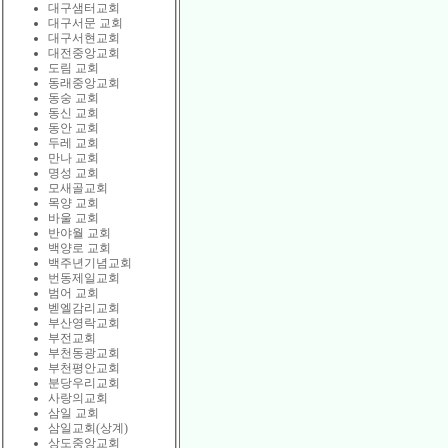
대구샘터교회
대구서문 교회
대구서현교회
대전중앙교회
도림 교회
동래중앙교회
동숭 교회
동신 교회
동안 교회
두레 교회
만나 교회
명성 교회
모새골교회
목양 교회
바울 교회
반야월 교회
백양로 교회
백주년기념교회
번동제일교회
범어 교회
벧엘감리교회
부산영락교회
부전교회
부천동광교회
부천평안교회
분당우리교회
사랑의교회
삼일 교회
삼일교회(상계)
상도중앙교회