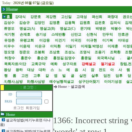
Today :
2026년 08월 07일 (금요일)
Home
홈
강대식
강문호
계강현
고신일
고재성
곽선희
곽창대
권오
김성수
김승규
김양인
김영훈
김용혁
김원효
김은호
김의식
김
류영모
명설교(A)
명설교(B)
명설교(C)
문기태
박병은
박봉수
박
석기현
손재호
송기성
스데반황
신만교
신현식
안두익
안효관
유장춘
유평교회
이강웅
이건기
이국진
이규현
이기복
이대성
이우수
이윤재
이은규
이익환
이일기
이재철.박영선
이재훈
이정
정오영
정준모
조봉희
조상호
조성노
조영식
조용기
조학환
조
허창수
홍문수
홍순관
홍정길.임영수
홍종일
외국목사님
.
괄사
목회자료/이단
교회규약
예화
성구자료
강해설교
절기설교
창립,전
왕상
왕하
대상
대하
스
느
에
욥
시
잠
전도
아
사
렘
행
롬
고전
고후
갈
엡
빌
골
살전
살후
딤전
딤후
A)행사,심방
B)행사심방
예수님행적설교
성구단어찾기
이야기성경
설교
Home
>
설교검색
:: 로그인 ::
ID
PASS
로그인
회원가입
Home
1366: Incorrect strin
설교작성법(여기누르면 다나
옴)
'words' at row 1
설교잘하는 방법(여기누르면