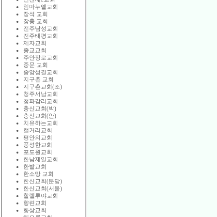
임마누엘교회
장석 교회
장충 교회
전주남성교회
전주태평교회
제자교회
종교교회
주안장로교회
중문 교회
중앙성결교회
지구촌 교회
지구촌교회(조)
청주서남교회
청파감리교회
충신교회(박)
충신교회(안)
치유하는교회
캘거리교회
평안의교회
풍성한교회
포도원교회
한남제일교회
한밭교회
한소망 교회
한신교회(분당)
한신교회(서울)
할렐루야교회
향린교회
향상교회