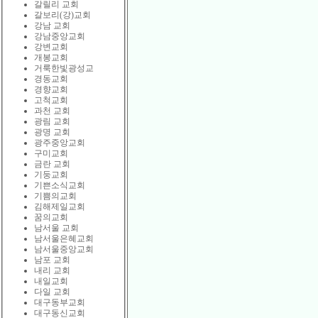
갈릴리 교회
갈보리(강)교회
강남 교회
강남중앙교회
강변교회
개봉교회
거룩한빛광성교
경동교회
경향교회
고척교회
과천 교회
광림 교회
광명 교회
광주중앙교회
구미교회
금란 교회
기둥교회
기쁜소식교회
기쁨의교회
김해제일교회
꿈의교회
남서울 교회
남서울은혜교회
남서울중앙교회
남포 교회
내리 교회
내일교회
다일 교회
대구동부교회
대구동신교회