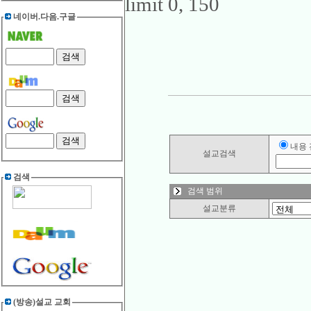
limit 0, 150
네이버.다음.구글
내용
설교검색
검색
검색 범위
설교분류
(방송)설교 교회