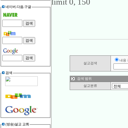
limit 0, 150
네이버.다음.구글
내용
설교검색
검색
검색 범위
설교분류
(방송)설교 교회