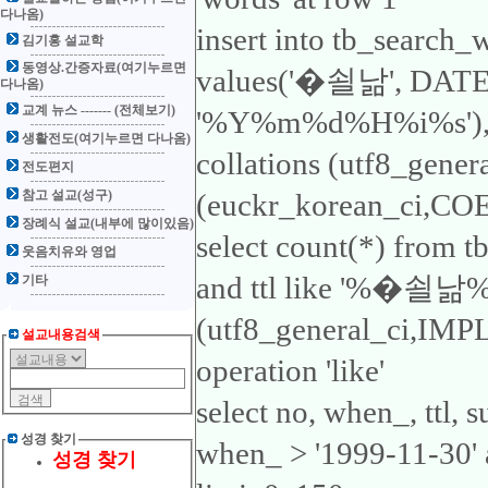
다나옴)
insert into tb_search_
김기홍 설교학
동영상.간증자료(여기누르면
values('�쇨낢', DA
다나옴)
교계 뉴스 ------- (전체보기)
'%Y%m%d%H%i%s'), 'ttl
생활전도(여기누르면 다나옴)
collations (utf8_gene
전도편지
참고 설교(성구)
(euckr_korean_ci,COER
장례식 설교(내부에 많이있음)
select count(*) from 
웃음치유와 영업
and ttl like '%�쇨낢%'1
기타
(utf8_general_ci,IMP
설교내용검색
operation 'like'
select no, when_, ttl,
성경 찾기
when_ > '1999-11-30'
성경 찾기