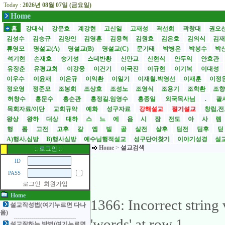
Today :
2026년 08월 07일 (금요일)
Home
홈
강대식
강문호
계강현
고신일
고재성
곽선희
곽창대
권오
김성수
김승규
김양인
김영훈
김용혁
김원효
김은호
김의식
김
류영모
명설교(A)
명설교(B)
명설교(C)
문기태
박병은
박봉수
박
석기현
손재호
송기성
스데반황
신만교
신현식
안두익
안효관
유장춘
유평교회
이강웅
이건기
이국진
이규현
이기복
이대성
이우수
이윤재
이은규
이익환
이일기
이재철.박영선
이재훈
이정
정오영
정준모
조봉희
조상호
조성노
조영식
조용기
조학환
조
허창수
홍문수
홍순관
홍정길.임영수
홍종일
외국목사님
.
괄사
목회자료/이단
교회규약
예화
성구자료
강해설교
절기설교
창립,전
왕상
왕하
대상
대하
스
느
에
욥
시
잠
전도
아
사
렘
행
롬
고전
고후
갈
엡
빌
골
살전
살후
딤전
딤후
A)행사,심방
B)행사심방
예수님행적설교
성구단어찾기
이야기성경
설교
Home
>
설교검색
:: 로그인 ::
ID
PASS
로그인
회원가입
Home
1366: Incorrect strin
설교작성법(여기누르면 다나
옴)
'words' at row 1
설교잘하는 방법(여기누르면