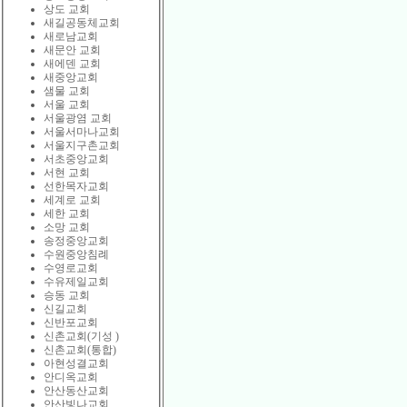
상도 교회
새길공동체교회
새로남교회
새문안 교회
새에덴 교회
새중앙교회
샘물 교회
서울 교회
서울광염 교회
서울서마나교회
서울지구촌교회
서초중앙교회
서현 교회
선한목자교회
세계로 교회
세한 교회
소망 교회
송정중앙교회
수원중앙침례
수영로교회
수유제일교회
승동 교회
신길교회
신반포교회
신촌교회(기성 )
신촌교회(통합)
아현성결교회
안디옥교회
안산동산교회
안산빛나교회