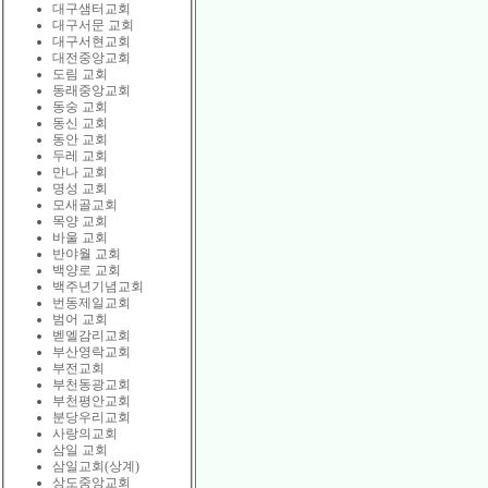
대구샘터교회
대구서문 교회
대구서현교회
대전중앙교회
도림 교회
동래중앙교회
동숭 교회
동신 교회
동안 교회
두레 교회
만나 교회
명성 교회
모새골교회
목양 교회
바울 교회
반야월 교회
백양로 교회
백주년기념교회
번동제일교회
범어 교회
벧엘감리교회
부산영락교회
부전교회
부천동광교회
부천평안교회
분당우리교회
사랑의교회
삼일 교회
삼일교회(상계)
상도중앙교회