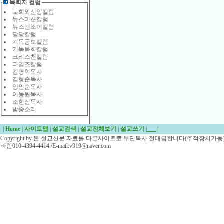
목회자 컬럼
교회와신앙칼럼
뉴스미션칼럼
뉴스엔조이칼럼
당당칼럼
기독공보칼럼
기독목회칼럼
크리스천칼럼
타임즈칼럼
김명혁목사
김형준목사
양인순목사
이동원목사
조현삼목사
밤중소리
|
Home
|
사이트맵
|
설교검색
|
설교전체보기
|
설교쓰기
|
___
|
Copyright by 본 설교신문 자료를 다른사이트로 무단복사 절대금합니다(추적장치가동)/
바람010-4394-4414 /E-mail:v919@naver.com