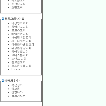
해오름교회
호산나교회
효민교회
해외교회사이트
나성영락교회
동양선교교회
로고스교회
베델한인교회
새생명비전교회
시드니새순교회
아틀란타벹엘교회
워싱톤중앙교회
임마누엘교회
코너스톤교회
토랜스 교회
휄로쉽교회
휴스톤서울교회
kcmusa
예배와 찬양
복음성가
악보통
찬양나라
목회기도문