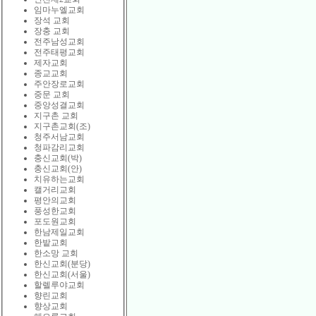
임마누엘교회
장석 교회
장충 교회
전주남성교회
전주태평교회
제자교회
종교교회
주안장로교회
중문 교회
중앙성결교회
지구촌 교회
지구촌교회(조)
청주서남교회
청파감리교회
충신교회(박)
충신교회(안)
치유하는교회
캘거리교회
평안의교회
풍성한교회
포도원교회
한남제일교회
한밭교회
한소망 교회
한신교회(분당)
한신교회(서울)
할렐루야교회
향린교회
향상교회