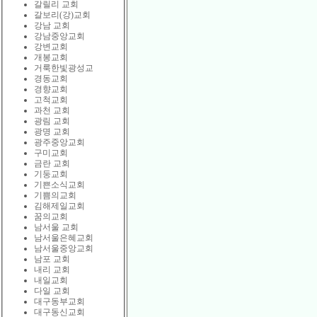
갈릴리 교회
갈보리(강)교회
강남 교회
강남중앙교회
강변교회
개봉교회
거룩한빛광성교
경동교회
경향교회
고척교회
과천 교회
광림 교회
광명 교회
광주중앙교회
구미교회
금란 교회
기둥교회
기쁜소식교회
기쁨의교회
김해제일교회
꿈의교회
남서울 교회
남서울은혜교회
남서울중앙교회
남포 교회
내리 교회
내일교회
다일 교회
대구동부교회
대구동신교회