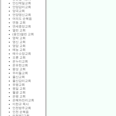
안산제일교회
안양감리교회
양곡교회
언양영신교회
여의도 순복음
연동 교회
연세중앙교회
열린 교회
(용인)열린 교회
영락 교회
영신 교회
영암 교회
예능 교회
예수소망교회
오륜 교회
온누리교회
온유한교회
왕성 교회
우리들교회
울산교회
울산감리교회
유평교회
원일 교회
월광 교회
은평 교회
은혜와진리교회
이한규 목사
인천방주교회
인천 순복음
인천제2교회