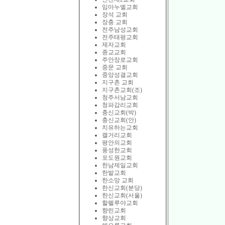
임마누엘교회
장석 교회
장충 교회
전주남성교회
전주태평교회
제자교회
종교교회
주안장로교회
중문 교회
중앙성결교회
지구촌 교회
지구촌교회(조)
청주서남교회
청파감리교회
충신교회(박)
충신교회(안)
치유하는교회
캘거리교회
평안의교회
풍성한교회
포도원교회
한남제일교회
한밭교회
한소망 교회
한신교회(분당)
한신교회(서울)
할렐루야교회
향린교회
향상교회