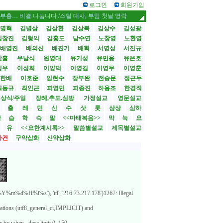
로그인
회원가입
… 비결 나눕니다 /스틸 대사, 부임 첫날 영락교회 방문
CBMC 한국대회 내달 1
명혁
김병삼
김삼환
김상복
김상수
김성광
김창진
김형익
김홍도
남수연
노창영
노환영
배영진
배의신
배진기
배혁
서명성
서진규
한흠
우남식
원영대
유기성
유민용
유은호
성우
이성희
이양덕
이영길
이영무
이영훈
한배
이호준
임현수
장부완
전승문
정근두
최동규
최인근
피영민
피종진
하용조
한경직
상식/주일
장례,추도.심방
가정설교
영문설교
>
출
레
민
신
수
삿
룻
삼상
삼하
합
습
학
슥
말
<<마태복음>>
막
눅
요
유
<<요한계시록>>
말씀별설교
제목별설교
사건
구약삽화
신약삽화
%m%d%H%i%s'), 'ttl', '216.73.217.178')1267: Illegal
lations (utf8_general_ci,IMPLICIT) and