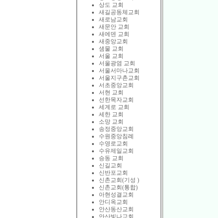
상도 교회
새길공동체교회
새로남교회
새문안 교회
새에덴 교회
새중앙교회
샘물 교회
서울 교회
서울광염 교회
서울서마나교회
서울지구촌교회
서초중앙교회
서현 교회
선한목자교회
세계로 교회
세한 교회
소망 교회
송정중앙교회
수원중앙침례
수영로교회
수유제일교회
승동 교회
신길교회
신반포교회
신촌교회(기성 )
신촌교회(통합)
아현성결교회
안디옥교회
안산동산교회
안산빛나교회