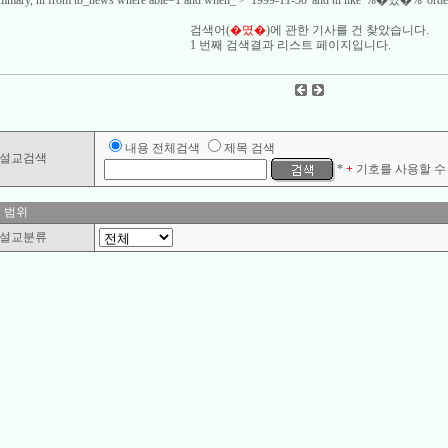
 summary, hl from tb_news where able=1 and when_ > '1999-11-30' and ttl like '%�몄�%' order
검색어(
�몄�
)에 관한 기사를
건 찾았습니다.
1 번째 검색결과 리스트 페이지입니다.
내용 전체검색
제목 검색
설교검색
*
+
기호를 사용할 수 
 범위
설교분류