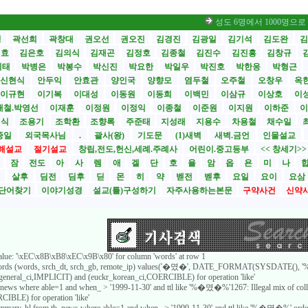
성도 6명에서 1000명으로 부흥
성
곽선희
곽창대
권오선
권오진
김경진
김광일
김기석
김도완
김
원효
김은호
김의식
김재곤
김정호
김종철
김진수
김진흥
김창규
기태
박병은
박봉수
박신진
박요한
박일우
박진호
박한응
박형근
신현식
안두익
안효관
양인국
양향모
염두철
오주철
오창우
옥
이규현
이기복
이대성
이동원
이동희
이백민
이삼규
이상호
이
재철.박영선
이재훈
이정원
이정익
이종철
이준원
이지원
이하준
이
영식
조용기
조학환
조향록
주준태
지성래
지용수
차용철
채수일
종일
외국목사님
.
괄사(왕)
기도문
(1)새벽
새벽.금언
인물설교
해설교
절기설교
창립,전도,헌신,세례.주례사
어린이.중고등부
<< 창세기>
시
잠
전도
아
사
렘
애
겔
단
호
욜
암
옵
욘
미
나
전
살후
딤전
딤후
딛
몬
히
약
벧전
벧후
요일
요이
요삼
단어찾기
이야기성경
설교(틀)구성하기
자주사용하는본문
구약사건
신약
value: '\xEC\x8B\xB8\xEC\x9B\x80' for column 'words' at row 1
_words (words, srch_dt, srch_gb, remote_ip) values('�몄�', DATE_FORMAT(SYSDATE(), '%Y
8_general_ci,IMPLICIT) and (euckr_korean_ci,COERCIBLE) for operation 'like'
b_news where able=1 and when_ > '1999-11-30' and ttl like '%�몄�%'1267: Illegal mix of col
IBLE) for operation 'like'