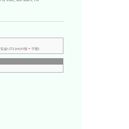
 by when_ desc limit 0, 150
있습니다.(ex)사랑
+
구원)