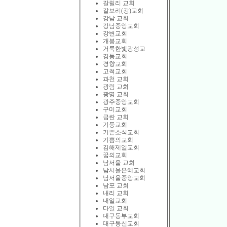
갈릴리 교회
갈보리(강)교회
강남 교회
강남중앙교회
강변교회
개봉교회
거룩한빛광성교
경동교회
경향교회
고척교회
과천 교회
광림 교회
광명 교회
광주중앙교회
구미교회
금란 교회
기둥교회
기쁜소식교회
기쁨의교회
김해제일교회
꿈의교회
남서울 교회
남서울은혜교회
남서울중앙교회
남포 교회
내리 교회
내일교회
다일 교회
대구동부교회
대구동신교회