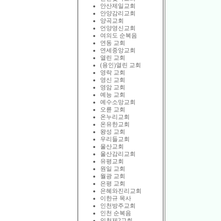
안산제일교회
안양감리교회
양곡교회
언양영신교회
여의도 순복음
연동 교회
연세중앙교회
열린 교회
(용인)열린 교회
영락 교회
영신 교회
영암 교회
예능 교회
예수소망교회
오륜 교회
온누리교회
온유한교회
왕성 교회
우리들교회
울산교회
울산감리교회
유평교회
원일 교회
월광 교회
은평 교회
은혜와진리교회
이한규 목사
인천방주교회
인천 순복음
인천제2교회