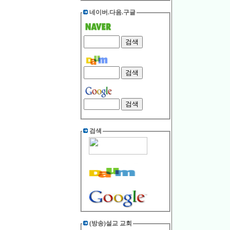
네이버.다음.구글
검색
(방송)설교 교회