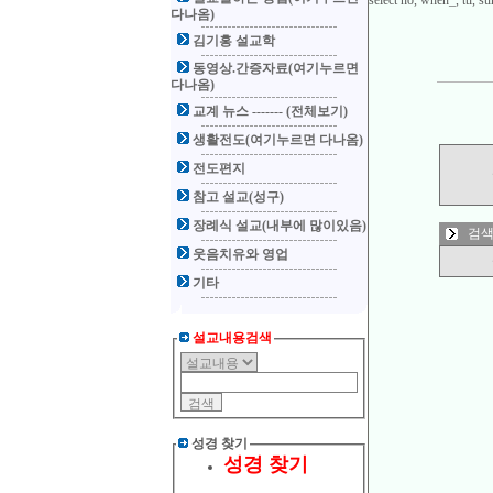
select no, when_, ttl,
다나옴)
김기홍 설교학
동영상.간증자료(여기누르면
다나옴)
교계 뉴스 ------- (전체보기)
생활전도(여기누르면 다나옴)
전도편지
참고 설교(성구)
장례식 설교(내부에 많이있음)
검색
웃음치유와 영업
기타
설교내용검색
성경 찾기
성경 찾기