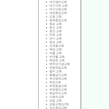
대구샘터교회
대구서문 교회
대구서현교회
대전중앙교회
도림 교회
동래중앙교회
동숭 교회
동신 교회
동안 교회
두레 교회
만나 교회
명성 교회
모새골교회
목양 교회
바울 교회
반야월 교회
백양로 교회
백주년기념교회
번동제일교회
범어 교회
벧엘감리교회
부산영락교회
부전교회
부천동광교회
부천평안교회
분당우리교회
사랑의교회
삼일 교회
삼일교회(상계)
상도중앙교회