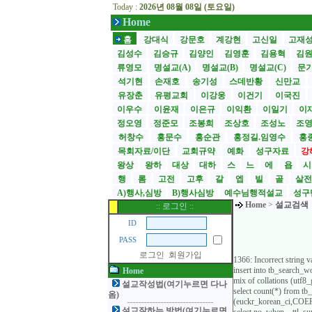
Today :
2026년 08월 08일 (토요일)
Home
홈
강대식
강문호
계강현
고신일
고재
김성수
김승규
김양인
김영훈
김용혁
김
류영모
명설교(A)
명설교(B)
명설교(C)
문
석기현
손재호
송기성
스데반황
신만교
유장춘
유평교회
이강웅
이건기
이국진
이우수
이윤재
이은규
이익환
이일기
이
정오영
정준모
조봉희
조상호
조성노
조
허창수
홍문수
홍순관
홍정길.임영수
홍
목회자료/이단
교회규약
예화
성구자료
강
왕상
왕하
대상
대하
스
느
에
욥
행
롬
고전
고후
갈
엡
빌
골
살
A)행사,심방
B)행사심방
예수님행적설교
성구
Home
>
설교검색
:: 로그인 ::
ID
PASS
로그인
회원가입
1366: Incorrect string 
insert into tb_search
Home
mix of collations (utf
설교작성법(여기누르면 다나
select count(*) from t
옴)
(euckr_korean_ci,COERC
설교잘하는 방법(여기누르면