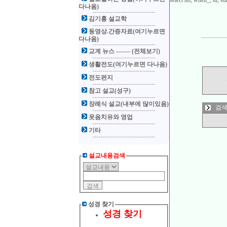
select no, when_, ttl,
다나옴)
김기홍 설교학
동영상.간증자료(여기누르면
다나옴)
교계 뉴스 ------- (전체보기)
생활전도(여기누르면 다나옴)
전도편지
참고 설교(성구)
장례식 설교(내부에 많이있음)
검색
웃음치유와 영업
기타
설교내용검색
성경 찾기
성경 찾기