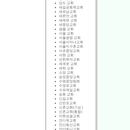
상도 교회
새길공동체교회
새로남교회
새문안 교회
새에덴 교회
새중앙교회
샘물 교회
서울 교회
서울광염 교회
서울서마나교회
서울지구촌교회
서초중앙교회
서현 교회
선한목자교회
세계로 교회
세한 교회
소망 교회
송정중앙교회
수원중앙침례
수영로교회
수유제일교회
승동 교회
신길교회
신반포교회
신촌교회(기성 )
신촌교회(통합)
아현성결교회
안디옥교회
안산동산교회
안산빛나교회