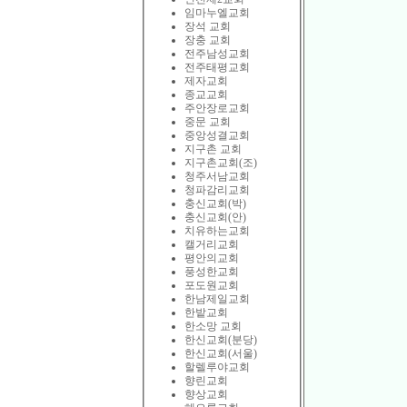
임마누엘교회
장석 교회
장충 교회
전주남성교회
전주태평교회
제자교회
종교교회
주안장로교회
중문 교회
중앙성결교회
지구촌 교회
지구촌교회(조)
청주서남교회
청파감리교회
충신교회(박)
충신교회(안)
치유하는교회
캘거리교회
평안의교회
풍성한교회
포도원교회
한남제일교회
한밭교회
한소망 교회
한신교회(분당)
한신교회(서울)
할렐루야교회
향린교회
향상교회