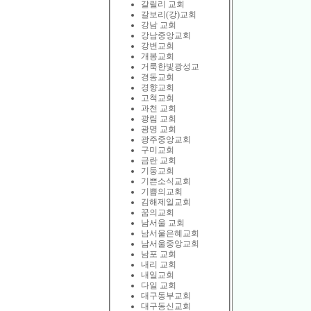
갈릴리 교회
갈보리(강)교회
강남 교회
강남중앙교회
강변교회
개봉교회
거룩한빛광성교
경동교회
경향교회
고척교회
과천 교회
광림 교회
광명 교회
광주중앙교회
구미교회
금란 교회
기둥교회
기쁜소식교회
기쁨의교회
김해제일교회
꿈의교회
남서울 교회
남서울은혜교회
남서울중앙교회
남포 교회
내리 교회
내일교회
다일 교회
대구동부교회
대구동신교회